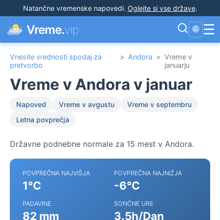
Natančne vremenske napovedi
.
Oglejte si vse države
.
☰
Vreme.
vip
🌐
Vnesite vrednosti spodaj za
>
Andora
>
Vreme v
pretvorbo
januarju
Vreme v Andora v januar
Napoved
Vreme v avgustu
Vreme v septembru
Letna povprečja
Državne podnebne normale za 15 mest v Andora.
POVPREČNA NAJVIŠJA
POVPREČNA NAJNIŽJA
1°C
-6°C
PADAVINE
SONČNE URE
82 mm
3.5h/Dan