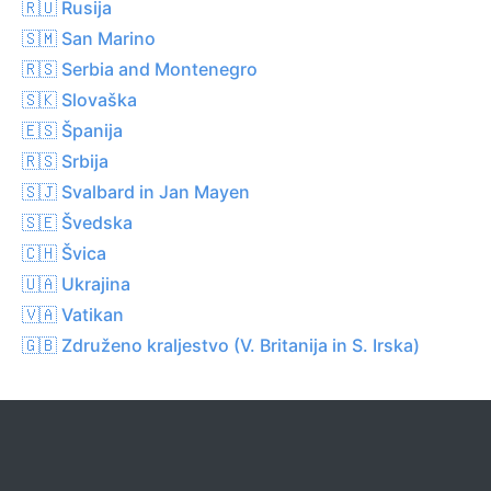
🇷🇺 Rusija
🇸🇲 San Marino
🇷🇸 Serbia and Montenegro
🇸🇰 Slovaška
🇪🇸 Španija
🇷🇸 Srbija
🇸🇯 Svalbard in Jan Mayen
🇸🇪 Švedska
🇨🇭 Švica
🇺🇦 Ukrajina
🇻🇦 Vatikan
🇬🇧 Združeno kraljestvo (V. Britanija in S. Irska)