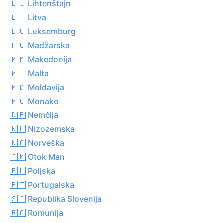
🇱🇮 Lihtenštajn
🇱🇹 Litva
🇱🇺 Luksemburg
🇭🇺 Madžarska
🇲🇰 Makedonija
🇲🇹 Malta
🇲🇩 Moldavija
🇲🇨 Monako
🇩🇪 Nemčija
🇳🇱 Nizozemska
🇳🇴 Norveška
🇮🇲 Otok Man
🇵🇱 Poljska
🇵🇹 Portugalska
🇸🇮 Republika Slovenija
🇷🇴 Romunija