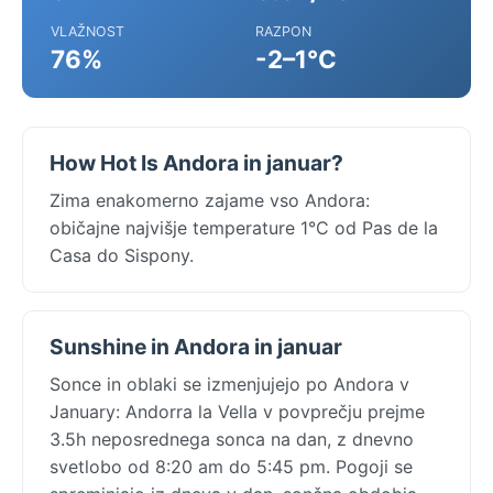
VLAŽNOST
RAZPON
76%
-2–1°C
How Hot Is Andora in januar?
Zima enakomerno zajame vso Andora:
običajne najvišje temperature 1°C od Pas de la
Casa do Sispony.
Sunshine in Andora in januar
Sonce in oblaki se izmenjujejo po Andora v
January: Andorra la Vella v povprečju prejme
3.5h neposrednega sonca na dan, z dnevno
svetlobo od 8:20 am do 5:45 pm. Pogoji se