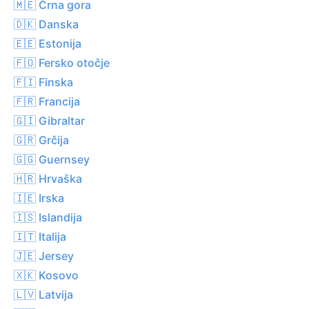
🇲🇪 Črna gora
🇩🇰 Danska
🇪🇪 Estonija
🇫🇴 Fersko otočje
🇫🇮 Finska
🇫🇷 Francija
🇬🇮 Gibraltar
🇬🇷 Grčija
🇬🇬 Guernsey
🇭🇷 Hrvaška
🇮🇪 Irska
🇮🇸 Islandija
🇮🇹 Italija
🇯🇪 Jersey
🇽🇰 Kosovo
🇱🇻 Latvija