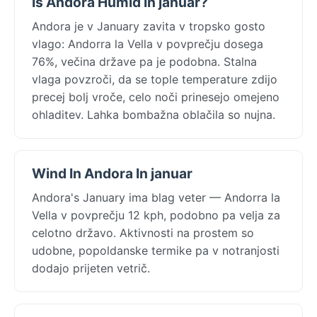
Is Andora Humid In januar?
Andora je v January zavita v tropsko gosto
vlago: Andorra la Vella v povprečju dosega
76%, večina države pa je podobna. Stalna
vlaga povzroči, da se tople temperature zdijo
precej bolj vroče, celo noči prinesejo omejeno
ohladitev. Lahka bombažna oblačila so nujna.
Wind In Andora In januar
Andora's January ima blag veter — Andorra la
Vella v povprečju 12 kph, podobno pa velja za
celotno državo. Aktivnosti na prostem so
udobne, popoldanske termike pa v notranjosti
dodajo prijeten vetrič.