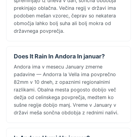
spreminjajo iz dneva v dan, sončna obdobja
prekinjajo oblačna. Večina regij v državi ima
podoben mešan vzorec, čeprav so nekatera
območja lahko bolj suha ali bolj mokra od
državnega povprečja.
Does It Rain In Andora In januar?
Andora ima v mesecu January zmerne
padavine — Andorra la Vella ima povprečno
82mm v 10 dneh, z opaznimi regionalnimi
razlikami. Obalna mesta pogosto dobijo več
dežja od celinskega povprečja, medtem ko
sušne regije dobijo manj. Vreme v January v
državi meša sončna obdobja z rednimi nalivi.