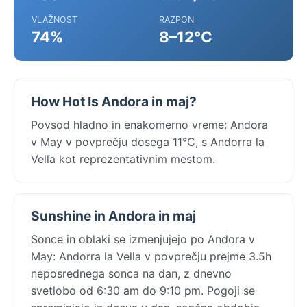
VLAŽNOST
RAZPON
74%
8–12°C
How Hot Is Andora in maj?
Povsod hladno in enakomerno vreme: Andora
v May v povprečju dosega 11°C, s Andorra la
Vella kot reprezentativnim mestom.
Sunshine in Andora in maj
Sonce in oblaki se izmenjujejo po Andora v
May: Andorra la Vella v povprečju prejme 3.5h
neposrednega sonca na dan, z dnevno
svetlobo od 6:30 am do 9:10 pm. Pogoji se