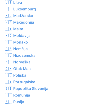
🇱🇹 Litva
🇱🇺 Luksemburg
🇭🇺 Madžarska
🇲🇰 Makedonija
🇲🇹 Malta
🇲🇩 Moldavija
🇲🇨 Monako
🇩🇪 Nemčija
🇳🇱 Nizozemska
🇳🇴 Norveška
🇮🇲 Otok Man
🇵🇱 Poljska
🇵🇹 Portugalska
🇸🇮 Republika Slovenija
🇷🇴 Romunija
🇷🇺 Rusija