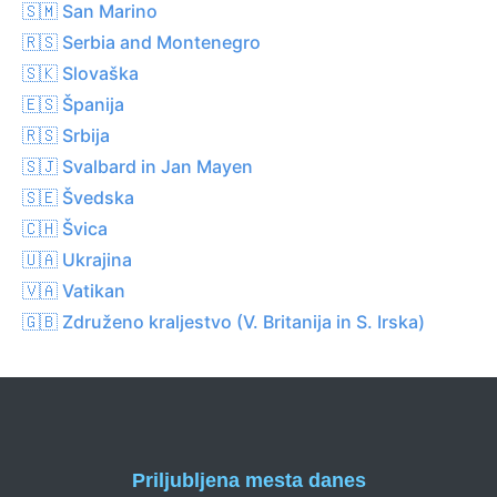
🇸🇲 San Marino
🇷🇸 Serbia and Montenegro
🇸🇰 Slovaška
🇪🇸 Španija
🇷🇸 Srbija
🇸🇯 Svalbard in Jan Mayen
🇸🇪 Švedska
🇨🇭 Švica
🇺🇦 Ukrajina
🇻🇦 Vatikan
🇬🇧 Združeno kraljestvo (V. Britanija in S. Irska)
Priljubljena mesta danes