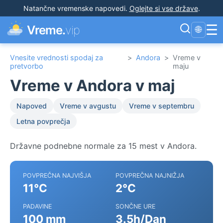
Natančne vremenske napovedi
.
Oglejte si vse države
.
☰
Vreme.
vip
🌐
Vnesite vrednosti spodaj za
>
Andora
>
Vreme v
pretvorbo
maju
Vreme v Andora v maj
Napoved
Vreme v avgustu
Vreme v septembru
Letna povprečja
Državne podnebne normale za 15 mest v Andora.
POVPREČNA NAJVIŠJA
POVPREČNA NAJNIŽJA
11°C
2°C
PADAVINE
SONČNE URE
100 mm
3.5h/Dan