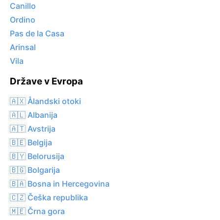
Canillo
Ordino
Pas de la Casa
Arinsal
Vila
Države v Evropa
🇦🇽 Ålandski otoki
🇦🇱 Albanija
🇦🇹 Avstrija
🇧🇪 Belgija
🇧🇾 Belorusija
🇧🇬 Bolgarija
🇧🇦 Bosna in Hercegovina
🇨🇿 Češka republika
🇲🇪 Črna gora