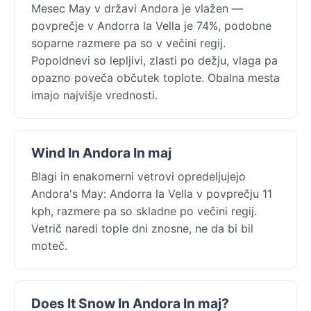
Mesec May v državi Andora je vlažen —
povprečje v Andorra la Vella je 74%, podobne
soparne razmere pa so v večini regij.
Popoldnevi so lepljivi, zlasti po dežju, vlaga pa
opazno poveča občutek toplote. Obalna mesta
imajo najvišje vrednosti.
Wind In Andora In maj
Blagi in enakomerni vetrovi opredeljujejo
Andora's May: Andorra la Vella v povprečju 11
kph, razmere pa so skladne po večini regij.
Vetrič naredi tople dni znosne, ne da bi bil
moteč.
Does It Snow In Andora In maj?