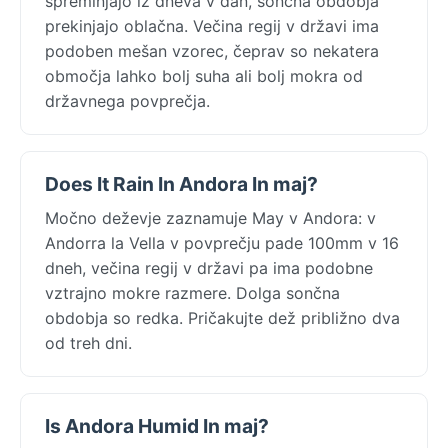
spreminjajo iz dneva v dan, sončna obdobja
prekinjajo oblačna. Večina regij v državi ima
podoben mešan vzorec, čeprav so nekatera
območja lahko bolj suha ali bolj mokra od
državnega povprečja.
Does It Rain In Andora In maj?
Močno deževje zaznamuje May v Andora: v
Andorra la Vella v povprečju pade 100mm v 16
dneh, večina regij v državi pa ima podobne
vztrajno mokre razmere. Dolga sončna
obdobja so redka. Pričakujte dež približno dva
od treh dni.
Is Andora Humid In maj?