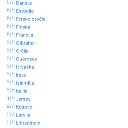
🇩🇰 Danska
🇪🇪 Estonija
🇫🇴 Fersko otočje
🇫🇮 Finska
🇫🇷 Francija
🇬🇮 Gibraltar
🇬🇷 Grčija
🇬🇬 Guernsey
🇭🇷 Hrvaška
🇮🇪 Irska
🇮🇸 Islandija
🇮🇹 Italija
🇯🇪 Jersey
🇽🇰 Kosovo
🇱🇻 Latvija
🇱🇮 Lihtenštajn