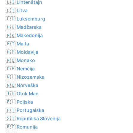
🇱🇮 Lihtenštajn
🇱🇹 Litva
🇱🇺 Luksemburg
🇭🇺 Madžarska
🇲🇰 Makedonija
🇲🇹 Malta
🇲🇩 Moldavija
🇲🇨 Monako
🇩🇪 Nemčija
🇳🇱 Nizozemska
🇳🇴 Norveška
🇮🇲 Otok Man
🇵🇱 Poljska
🇵🇹 Portugalska
🇸🇮 Republika Slovenija
🇷🇴 Romunija