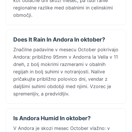
kot oblačne dni skozi mesec, pa tudi rahle
regionalne razlike med obalnimi in celinskimi
območji.
Does It Rain In Andora In oktober?
Značilne padavine v mesecu October pokrivajo
Andora: približno 95mm v Andorra la Vella v 11
dneh, z bolj mokrimi razmerami v obalnih
regijah in bolj suhimi v notranjosti. Nalive
pričakujte približno polovico dni, vendar z
daljšimi suhimi obdobji med njimi. Vzorec je
spremenljiv, a predvidljiv.
Is Andora Humid In oktober?
V Andora je skozi mesec October vlažno: v