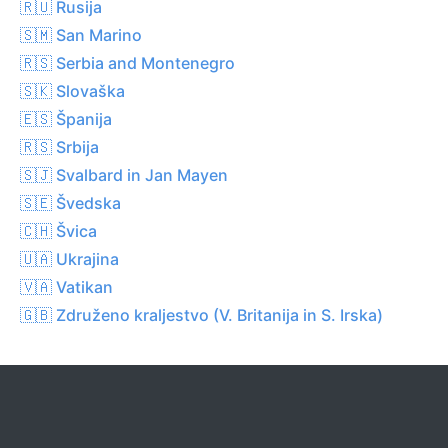
🇷🇺 Rusija
🇸🇲 San Marino
🇷🇸 Serbia and Montenegro
🇸🇰 Slovaška
🇪🇸 Španija
🇷🇸 Srbija
🇸🇯 Svalbard in Jan Mayen
🇸🇪 Švedska
🇨🇭 Švica
🇺🇦 Ukrajina
🇻🇦 Vatikan
🇬🇧 Združeno kraljestvo (V. Britanija in S. Irska)