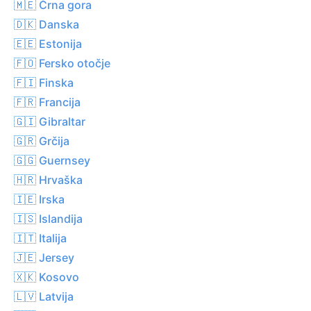
🇲🇪 Črna gora
🇩🇰 Danska
🇪🇪 Estonija
🇫🇴 Fersko otočje
🇫🇮 Finska
🇫🇷 Francija
🇬🇮 Gibraltar
🇬🇷 Grčija
🇬🇬 Guernsey
🇭🇷 Hrvaška
🇮🇪 Irska
🇮🇸 Islandija
🇮🇹 Italija
🇯🇪 Jersey
🇽🇰 Kosovo
🇱🇻 Latvija