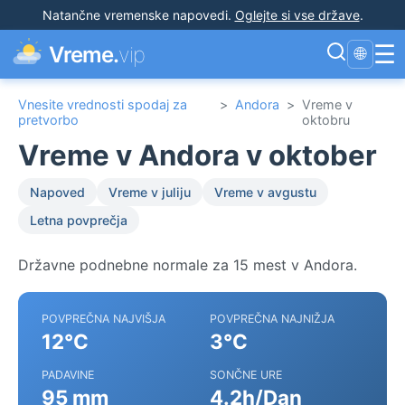
Natančne vremenske napovedi
.
Oglejte si vse države
.
☰
Vreme.
vip
🌐
Vnesite vrednosti spodaj za
>
Andora
>
Vreme v
pretvorbo
oktobru
Vreme v Andora v oktober
Napoved
Vreme v juliju
Vreme v avgustu
Letna povprečja
Državne podnebne normale za 15 mest v Andora.
POVPREČNA NAJVIŠJA
POVPREČNA NAJNIŽJA
12°C
3°C
PADAVINE
SONČNE URE
95 mm
4.2h/Dan