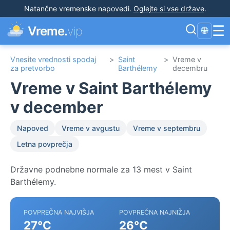
Natančne vremenske napovedi
.
Oglejte si vse države
.
☰
Vreme.
vip
🌐
Vnesite vrednosti spodaj
>
Saint
>
Vreme v
za pretvorbo
Barthélemy
decembru
Vreme v Saint Barthélemy
v december
Napoved
Vreme v avgustu
Vreme v septembru
Letna povprečja
Državne podnebne normale za 13 mest v Saint
Barthélemy.
POVPREČNA NAJVIŠJA
POVPREČNA NAJNIŽJA
27°C
26°C