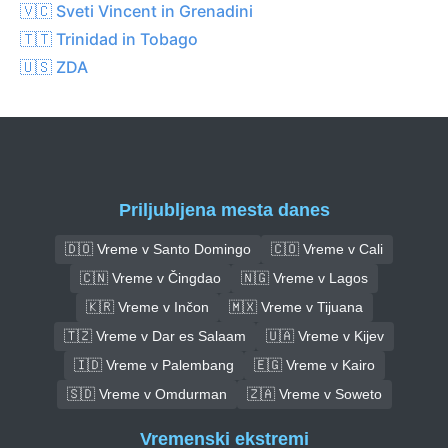
🇻🇨 Sveti Vincent in Grenadini
🇹🇹 Trinidad in Tobago
🇺🇸 ZDA
Priljubljena mesta danes
🇩🇴 Vreme v Santo Domingo
🇨🇴 Vreme v Cali
🇨🇳 Vreme v Čingdao
🇳🇬 Vreme v Lagos
🇰🇷 Vreme v Inčon
🇲🇽 Vreme v Tijuana
🇹🇿 Vreme v Dar es Salaam
🇺🇦 Vreme v Kijev
🇮🇩 Vreme v Palembang
🇪🇬 Vreme v Kairo
🇸🇩 Vreme v Omdurman
🇿🇦 Vreme v Soweto
Vremenski ekstremi