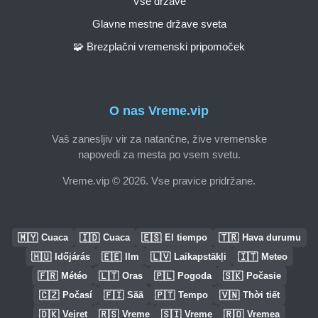
Vse države
Glavne mestne države sveta
🧩 Brezplačni vremenski pripomoček
O nas Vreme.vip
Vaš zanesljiv vir za natančne, žive vremenske
napovedi za mesta po vsem svetu.
Vreme.vip © 2026. Vse pravice pridržane.
🇲🇾
🇮🇩
🇪🇸
🇹🇷
Cuaca
Cuaca
El tiempo
Hava durumu
🇭🇺
🇪🇪
🇱🇻
🇮🇹
Időjárás
Ilm
Laikapstākļi
Meteo
🇫🇷
🇱🇹
🇵🇱
🇸🇰
Météo
Oras
Pogoda
Počasie
🇨🇿
🇫🇮
🇵🇹
🇻🇳
Počasí
Sää
Tempo
Thời tiết
🇩🇰
🇷🇸
🇸🇮
🇷🇴
Vejret
Vreme
Vreme
Vremea