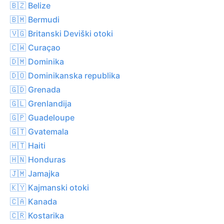
🇧🇿 Belize
🇧🇲 Bermudi
🇻🇬 Britanski Deviški otoki
🇨🇼 Curaçao
🇩🇲 Dominika
🇩🇴 Dominikanska republika
🇬🇩 Grenada
🇬🇱 Grenlandija
🇬🇵 Guadeloupe
🇬🇹 Gvatemala
🇭🇹 Haiti
🇭🇳 Honduras
🇯🇲 Jamajka
🇰🇾 Kajmanski otoki
🇨🇦 Kanada
🇨🇷 Kostarika