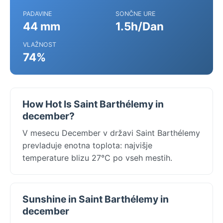
PADAVINE
SONČNE URE
44 mm
1.5h/Dan
VLAŽNOST
74%
How Hot Is Saint Barthélemy in
december?
V mesecu December v državi Saint Barthélemy
prevladuje enotna toplota: najvišje
temperature blizu 27°C po vseh mestih.
Sunshine in Saint Barthélemy in
december