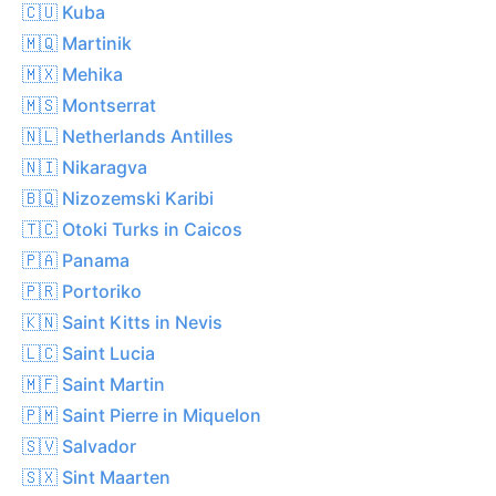
🇨🇺 Kuba
🇲🇶 Martinik
🇲🇽 Mehika
🇲🇸 Montserrat
🇳🇱 Netherlands Antilles
🇳🇮 Nikaragva
🇧🇶 Nizozemski Karibi
🇹🇨 Otoki Turks in Caicos
🇵🇦 Panama
🇵🇷 Portoriko
🇰🇳 Saint Kitts in Nevis
🇱🇨 Saint Lucia
🇲🇫 Saint Martin
🇵🇲 Saint Pierre in Miquelon
🇸🇻 Salvador
🇸🇽 Sint Maarten