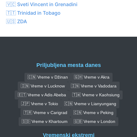
🇻🇨 Sveti Vincent in Grenadini
🇹🇹 Trinidad in Tobago
🇺🇸 ZDA
Priljubljena mesta danes
🇨🇳 Vreme v Džinan
🇬🇭 Vreme v Akra
🇮🇳 Vreme v Lucknow
🇮🇳 Vreme v Vadodara
🇪🇹 Vreme v Adis Abeba
🇹🇼 Vreme v Kaohsiung
🇯🇵 Vreme v Tokio
🇨🇳 Vreme v Lianyungang
🇹🇷 Vreme v Carigrad
🇨🇳 Vreme v Peking
🇸🇩 Vreme v Khartoum
🇬🇧 Vreme v London
Vremenski ekstremi