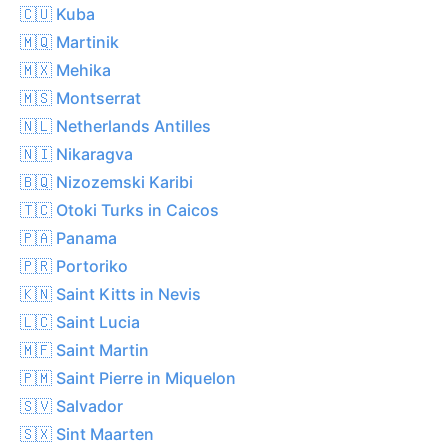
🇨🇺 Kuba
🇲🇶 Martinik
🇲🇽 Mehika
🇲🇸 Montserrat
🇳🇱 Netherlands Antilles
🇳🇮 Nikaragva
🇧🇶 Nizozemski Karibi
🇹🇨 Otoki Turks in Caicos
🇵🇦 Panama
🇵🇷 Portoriko
🇰🇳 Saint Kitts in Nevis
🇱🇨 Saint Lucia
🇲🇫 Saint Martin
🇵🇲 Saint Pierre in Miquelon
🇸🇻 Salvador
🇸🇽 Sint Maarten