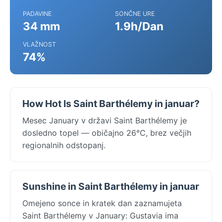
PADAVINE
SONČNE URE
34 mm
1.9h/Dan
VLAŽNOST
74%
How Hot Is Saint Barthélemy in januar?
Mesec January v državi Saint Barthélemy je
dosledno topel — običajno 26°C, brez večjih
regionalnih odstopanj.
Sunshine in Saint Barthélemy in januar
Omejeno sonce in kratek dan zaznamujeta
Saint Barthélemy v January: Gustavia ima