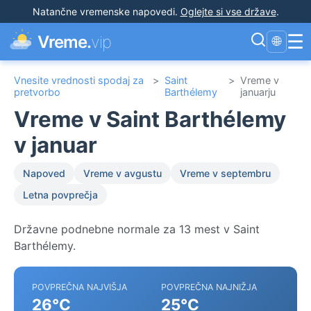
Natančne vremenske napovedi
.
Oglejte si vse države
.
☰
Vreme.
vip
🌐
Vnesite vrednosti spodaj za
>
Saint
>
Vreme v
pretvorbo
Barthélemy
januarju
Vreme v Saint Barthélemy
v januar
Napoved
Vreme v avgustu
Vreme v septembru
Letna povprečja
Državne podnebne normale za 13 mest v Saint
Barthélemy.
POVPREČNA NAJVIŠJA
POVPREČNA NAJNIŽJA
26°C
25°C