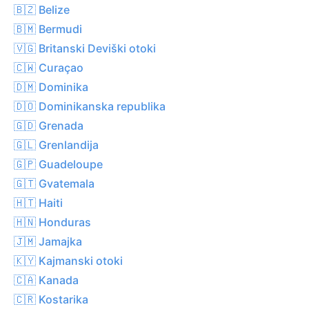
🇧🇿 Belize
🇧🇲 Bermudi
🇻🇬 Britanski Deviški otoki
🇨🇼 Curaçao
🇩🇲 Dominika
🇩🇴 Dominikanska republika
🇬🇩 Grenada
🇬🇱 Grenlandija
🇬🇵 Guadeloupe
🇬🇹 Gvatemala
🇭🇹 Haiti
🇭🇳 Honduras
🇯🇲 Jamajka
🇰🇾 Kajmanski otoki
🇨🇦 Kanada
🇨🇷 Kostarika