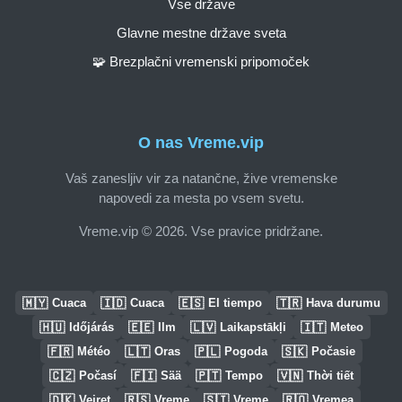
Vse države
Glavne mestne države sveta
🧩 Brezplačni vremenski pripomoček
O nas Vreme.vip
Vaš zanesljiv vir za natančne, žive vremenske
napovedi za mesta po vsem svetu.
Vreme.vip © 2026. Vse pravice pridržane.
🇲🇾
🇮🇩
🇪🇸
🇹🇷
Cuaca
Cuaca
El tiempo
Hava durumu
🇭🇺
🇪🇪
🇱🇻
🇮🇹
Időjárás
Ilm
Laikapstākļi
Meteo
🇫🇷
🇱🇹
🇵🇱
🇸🇰
Météo
Oras
Pogoda
Počasie
🇨🇿
🇫🇮
🇵🇹
🇻🇳
Počasí
Sää
Tempo
Thời tiết
🇩🇰
🇷🇸
🇸🇮
🇷🇴
Vejret
Vreme
Vreme
Vremea