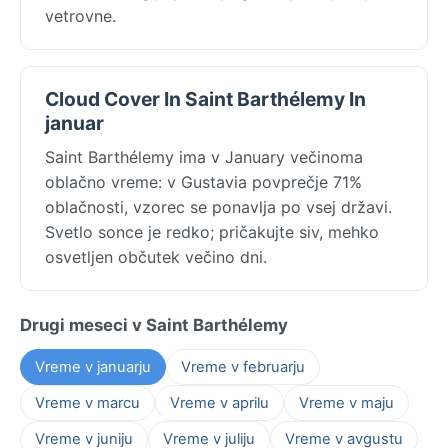
vetrovne.
Cloud Cover In Saint Barthélemy In
januar
Saint Barthélemy ima v January večinoma
oblačno vreme: v Gustavia povprečje 71%
oblačnosti, vzorec se ponavlja po vsej državi.
Svetlo sonce je redko; pričakujte siv, mehko
osvetljen občutek večino dni.
Drugi meseci v Saint Barthélemy
Vreme v januarju
Vreme v februarju
Vreme v marcu
Vreme v aprilu
Vreme v maju
Vreme v juniju
Vreme v juliju
Vreme v avgustu