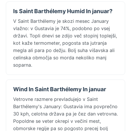
Is Saint Barthélemy Humid In januar?
V Saint Barthélemy je skozi mesec January
vlažno: v Gustavia je 74%, podobno po vsej
državi. Topli dnevi se zdijo več stopinj toplejši,
kot kaže termometer, pogosta sta jutranja
megla ali para po dežju. Bolj suha višavska ali
celinska območja so morda nekoliko manj
soparna.
Wind In Saint Barthélemy In januar
Vetrovne razmere prevladujejo v Saint
Barthélemy's January: Gustavia ima povprečno
30 kph, celotna država pa je čez dan vetrovna.
Popoldne se veter okrepi v večini mest,
obmorske regije pa so pogosto precej bolj