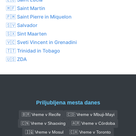
🇲🇫 Saint Martin
🇵🇲 Saint Pierre in Miquelon
🇸🇻 Salvador
🇸🇽 Sint Maarten
🇻🇨 Sveti Vincent in Grenadini
🇹🇹 Trinidad in Tobago
🇺🇸 ZDA
Priljubljena mesta danes
🇧🇷 Vreme v Recife
🇨🇩 Vreme v Mbuji-Mayi
🇨🇳 Vreme v Shaoxing
🇦🇷 Vreme v Córdoba
🇮🇶 Vreme v Mosul
🇨🇦 Vreme v Toronto