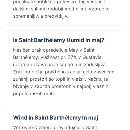
pričakujte približno polovico dni, vendar z
daljšimi suhimi obdobji med njimi. Vzorec je
spremenljiv, a predvidljiv.
Is Saint Barthélemy Humid In maj?
Nasičen zrak opredeljuje May v Saint
Barthélemy: vlažnost pri 77% v Gustavia,
celotna država pa je soparna in zadušljiva.
Zrak po dežju praktično kaplja, celo zasenčeni
zunanji prostori so topli in vlažni. Načrtujte
bivanje v zaprtih prostorih v najbolj vlažnih
popoldanskih urah.
Wind In Saint Barthélemy In maj
Vetrovne razmere prevladujejo v Saint