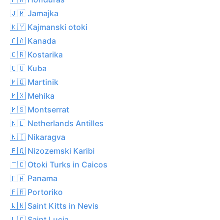
🇯🇲 Jamajka
🇰🇾 Kajmanski otoki
🇨🇦 Kanada
🇨🇷 Kostarika
🇨🇺 Kuba
🇲🇶 Martinik
🇲🇽 Mehika
🇲🇸 Montserrat
🇳🇱 Netherlands Antilles
🇳🇮 Nikaragva
🇧🇶 Nizozemski Karibi
🇹🇨 Otoki Turks in Caicos
🇵🇦 Panama
🇵🇷 Portoriko
🇰🇳 Saint Kitts in Nevis
🇱🇨 Saint Lucia