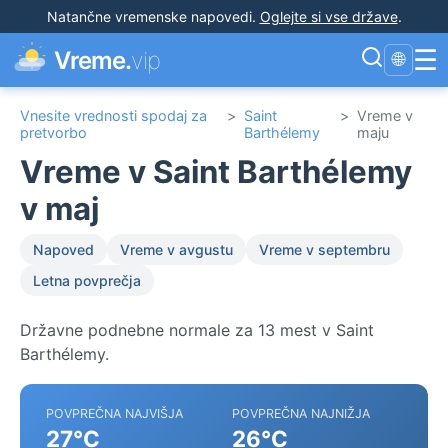
Natančne vremenske napovedi
.
Oglejte si vse države
.
☰
Vreme.
vip
🌐
Vnesite vrednosti spodaj za
>
Saint
>
Vreme v
pretvorbo
Barthélemy
maju
Vreme v Saint Barthélemy
v maj
Napoved
Vreme v avgustu
Vreme v septembru
Letna povprečja
Državne podnebne normale za 13 mest v Saint
Barthélemy.
POVPREČNA NAJVIŠJA
POVPREČNA NAJNIŽJA
27°C
26°C