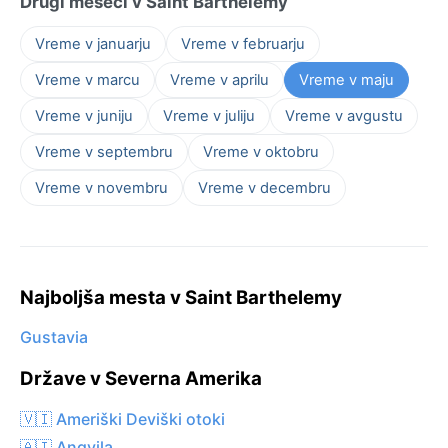
Drugi meseci v Saint Barthélemy
Vreme v januarju
Vreme v februarju
Vreme v marcu
Vreme v aprilu
Vreme v maju
Vreme v juniju
Vreme v juliju
Vreme v avgustu
Vreme v septembru
Vreme v oktobru
Vreme v novembru
Vreme v decembru
Najboljša mesta v Saint Barthelemy
Gustavia
Države v Severna Amerika
🇻🇮 Ameriški Deviški otoki
🇦🇮 Angvila