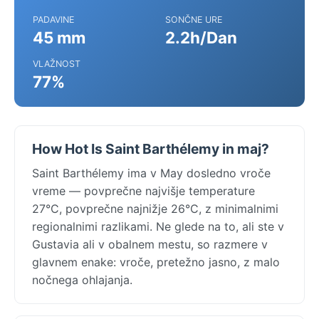
PADAVINE
SONČNE URE
45 mm
2.2h/Dan
VLAŽNOST
77%
How Hot Is Saint Barthélemy in maj?
Saint Barthélemy ima v May dosledno vroče
vreme — povprečne najvišje temperature
27°C, povprečne najnižje 26°C, z minimalnimi
regionalnimi razlikami. Ne glede na to, ali ste v
Gustavia ali v obalnem mestu, so razmere v
glavnem enake: vroče, pretežno jasno, z malo
nočnega ohlajanja.