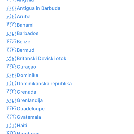
🇦🇬 Antigua in Barbuda
🇦🇼 Aruba
🇧🇸 Bahami
🇧🇧 Barbados
🇧🇿 Belize
🇧🇲 Bermudi
🇻🇬 Britanski Deviški otoki
🇨🇼 Curaçao
🇩🇲 Dominika
🇩🇴 Dominikanska republika
🇬🇩 Grenada
🇬🇱 Grenlandija
🇬🇵 Guadeloupe
🇬🇹 Gvatemala
🇭🇹 Haiti
🇭🇳 Honduras