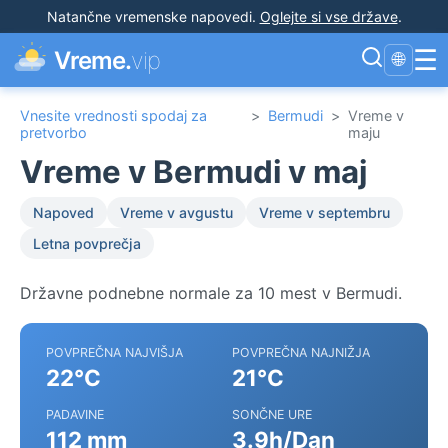
Natančne vremenske napovedi
.
Oglejte si vse države
.
☰
Vreme.
vip
🌐
Vnesite vrednosti spodaj za
>
Bermudi
>
Vreme v
pretvorbo
maju
Vreme v Bermudi v maj
Napoved
Vreme v avgustu
Vreme v septembru
Letna povprečja
Državne podnebne normale za 10 mest v Bermudi.
POVPREČNA NAJVIŠJA
POVPREČNA NAJNIŽJA
22°C
21°C
PADAVINE
SONČNE URE
112 mm
3.9h/Dan