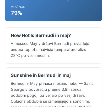
VLAŽNOST
79%
How Hot Is Bermudi in maj?
V mesecu May v državi Bermudi prevladuje
enotna toplota: najvišje temperature blizu
22°C po vseh mestih.
Sunshine in Bermudi in maj
Bermudi v May prinaša mešano nebo — Saint
George v povprečju prejme 3.9h sonca,
podobni pogoji pa veljajo po vsej državi.
Oblačna obdobja se izmenjujejo s sončnimi,