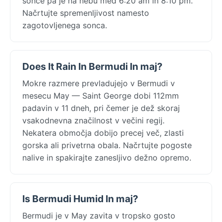
sonce pa je na nebu med 6:20 am in 8:10 pm.
Načrtujte spremenljivost namesto
zagotovljenega sonca.
Does It Rain In Bermudi In maj?
Mokre razmere prevladujejo v Bermudi v
mesecu May — Saint George dobi 112mm
padavin v 11 dneh, pri čemer je dež skoraj
vsakodnevna značilnost v večini regij.
Nekatera območja dobijo precej več, zlasti
gorska ali privetrna obala. Načrtujte pogoste
nalive in spakirajte zanesljivo dežno opremo.
Is Bermudi Humid In maj?
Bermudi je v May zavita v tropsko gosto