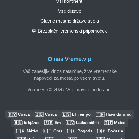
Vsi kontinenti
Vse države
Glavne mestne države sveta
🧩 Brezplačni vremenski pripomoček
O nas Vreme.vip
Vaš zanesljiv vir za natančne, žive vremenske
napovedi za mesta po vsem svetu.
Vreme.vip © 2026. Vse pravice pridržane.
🇲🇾
🇮🇩
🇪🇸
🇹🇷
Cuaca
Cuaca
El tiempo
Hava durumu
🇭🇺
🇪🇪
🇱🇻
🇮🇹
Időjárás
Ilm
Laikapstākļi
Meteo
🇫🇷
🇱🇹
🇵🇱
🇸🇰
Météo
Oras
Pogoda
Počasie