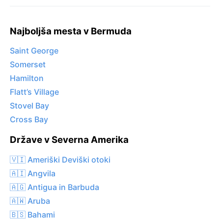
Najboljša mesta v Bermuda
Saint George
Somerset
Hamilton
Flatt’s Village
Stovel Bay
Cross Bay
Države v Severna Amerika
🇻🇮 Ameriški Deviški otoki
🇦🇮 Angvila
🇦🇬 Antigua in Barbuda
🇦🇼 Aruba
🇧🇸 Bahami