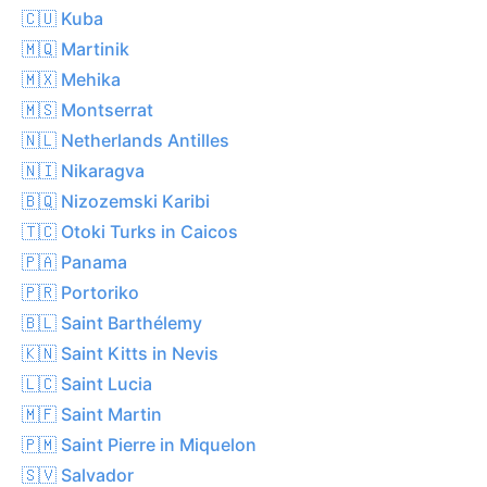
🇨🇺 Kuba
🇲🇶 Martinik
🇲🇽 Mehika
🇲🇸 Montserrat
🇳🇱 Netherlands Antilles
🇳🇮 Nikaragva
🇧🇶 Nizozemski Karibi
🇹🇨 Otoki Turks in Caicos
🇵🇦 Panama
🇵🇷 Portoriko
🇧🇱 Saint Barthélemy
🇰🇳 Saint Kitts in Nevis
🇱🇨 Saint Lucia
🇲🇫 Saint Martin
🇵🇲 Saint Pierre in Miquelon
🇸🇻 Salvador