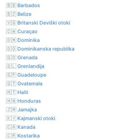
🇧🇧 Barbados
🇧🇿 Belize
🇻🇬 Britanski Deviški otoki
🇨🇼 Curaçao
🇩🇲 Dominika
🇩🇴 Dominikanska republika
🇬🇩 Grenada
🇬🇱 Grenlandija
🇬🇵 Guadeloupe
🇬🇹 Gvatemala
🇭🇹 Haiti
🇭🇳 Honduras
🇯🇲 Jamajka
🇰🇾 Kajmanski otoki
🇨🇦 Kanada
🇨🇷 Kostarika