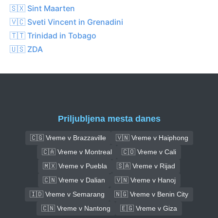
🇸🇽 Sint Maarten
🇻🇨 Sveti Vincent in Grenadini
🇹🇹 Trinidad in Tobago
🇺🇸 ZDA
Priljubljena mesta danes
🇨🇬 Vreme v Brazzaville
🇻🇳 Vreme v Haiphong
🇨🇦 Vreme v Montreal
🇨🇴 Vreme v Cali
🇲🇽 Vreme v Puebla
🇸🇦 Vreme v Rijad
🇨🇳 Vreme v Dalian
🇻🇳 Vreme v Hanoj
🇮🇩 Vreme v Semarang
🇳🇬 Vreme v Benin City
🇨🇳 Vreme v Nantong
🇪🇬 Vreme v Giza