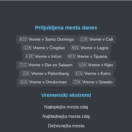
Priljubljena mesta danes
🇩🇴 Vreme v Santo Domingo
🇨🇴 Vreme v Cali
🇨🇳 Vreme v Čingdao
🇳🇬 Vreme v Lagos
🇰🇷 Vreme v Inčon
🇲🇽 Vreme v Tijuana
🇹🇿 Vreme v Dar es Salaam
🇺🇦 Vreme v Kijev
🇮🇩 Vreme v Palembang
🇪🇬 Vreme v Kairo
🇸🇩 Vreme v Omdurman
🇿🇦 Vreme v Soweto
Vremenski ekstremi
Najtoplejša mesta zdaj
Najhladnejša mesta zdaj
Deževnejša mesta