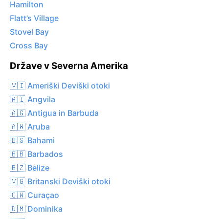
Hamilton
Flatt’s Village
Stovel Bay
Cross Bay
Države v Severna Amerika
🇻🇮 Ameriški Deviški otoki
🇦🇮 Angvila
🇦🇬 Antigua in Barbuda
🇦🇼 Aruba
🇧🇸 Bahami
🇧🇧 Barbados
🇧🇿 Belize
🇻🇬 Britanski Deviški otoki
🇨🇼 Curaçao
🇩🇲 Dominika