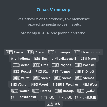
O nas Vreme.vip
Vaš zanesljiv vir za natančne, žive vremenske
napovedi za mesta po vsem svetu.
Vreme.vip © 2026. Vse pravice pridržane.
🇲🇾
🇮🇩
🇪🇸
🇹🇷
Cuaca
Cuaca
El tiempo
Hava durumu
🇭🇺
🇪🇪
🇱🇻
🇮🇹
Időjárás
Ilm
Laikapstākļi
Meteo
🇫🇷
🇱🇹
🇵🇱
🇸🇰
Météo
Oras
Pogoda
Počasie
🇨🇿
🇫🇮
🇵🇹
🇻🇳
Počasí
Sää
Tempo
Thời tiết
🇩🇰
🇷🇸
🇸🇮
🇷🇴
Vejret
Vreme
Vreme
Vremea
🇸🇪
🇳🇴
🇬🇧🇺🇸
🇳🇱
Vädret
Været
Weather
Weer
🇩🇪
🇺🇦
🇷🇺
🇸🇦
Wetter
Погода
Погода
الطقس
🇹🇭
🇯🇵
🇭🇰
🇹🇼
สภาพอากาศ
天気
天氣
天氣預報
🇰🇷
날씨