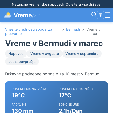
Natančne vremenske napovedi
.
Oglejte si vse države
.
☰
Vreme.
vip
🌐
Vnesite vrednosti spodaj za
>
Bermudi
>
Vreme v
pretvorbo
marcu
Vreme v Bermudi v marec
Napoved
Vreme v avgustu
Vreme v septembru
Letna povprečja
Državne podnebne normale za 10 mest v Bermudi.
POVPREČNA NAJVIŠJA
POVPREČNA NAJNIŽJA
19°C
17°C
PADAVINE
SONČNE URE
130 mm
2.1h/Dan