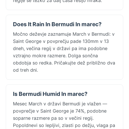
regije se težko za dalj časa rešijo mraka.
Does It Rain In Bermudi In marec?
Močno deževje zaznamuje March v Bermudi: v
Saint George v povprečju pade 130mm v 13
dneh, večina regij v državi pa ima podobne
vztrajno mokre razmere. Dolga sončna
obdobja so redka. Pričakujte dež približno dva
od treh dni.
Is Bermudi Humid In marec?
Mesec March v državi Bermudi je vlažen —
povprečje v Saint George je 74%, podobne
soparne razmere pa so v večini regij.
Popoldnevi so lepljivi, zlasti po dežju, vlaga pa