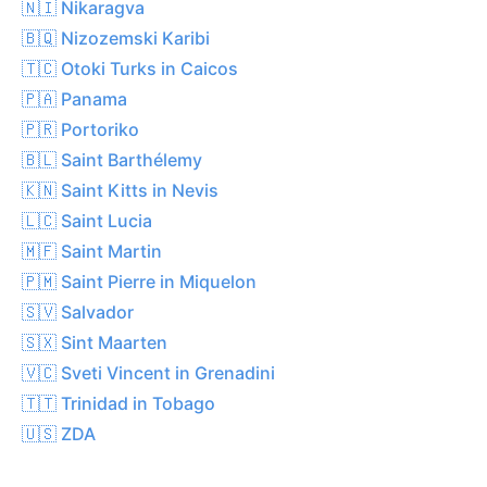
🇳🇮 Nikaragva
🇧🇶 Nizozemski Karibi
🇹🇨 Otoki Turks in Caicos
🇵🇦 Panama
🇵🇷 Portoriko
🇧🇱 Saint Barthélemy
🇰🇳 Saint Kitts in Nevis
🇱🇨 Saint Lucia
🇲🇫 Saint Martin
🇵🇲 Saint Pierre in Miquelon
🇸🇻 Salvador
🇸🇽 Sint Maarten
🇻🇨 Sveti Vincent in Grenadini
🇹🇹 Trinidad in Tobago
🇺🇸 ZDA