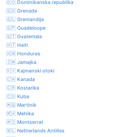
🇩🇴 Dominikanska republika
🇬🇩 Grenada
🇬🇱 Grenlandija
🇬🇵 Guadeloupe
🇬🇹 Gvatemala
🇭🇹 Haiti
🇭🇳 Honduras
🇯🇲 Jamajka
🇰🇾 Kajmanski otoki
🇨🇦 Kanada
🇨🇷 Kostarika
🇨🇺 Kuba
🇲🇶 Martinik
🇲🇽 Mehika
🇲🇸 Montserrat
🇳🇱 Netherlands Antilles