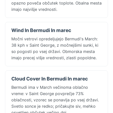
opazno poveča občutek toplote. Obalna mesta
imajo najvišje vrednosti.
Wind In Bermudi In marec
Močni vetrovi opredeljujejo Bermudi's March:
38 kph v Saint George, z močnejšimi sunki, ki
so pogosti po vsej državi. Obmorska mesta
imajo precej višje vrednosti, zlasti popoldne.
Cloud Cover In Bermudi In marec
Bermudi ima v March večinoma oblačno
vreme: v Saint George povprečje 73%
oblačnosti, vzorec se ponavlja po vsej državi.
Svetlo sonce je redko; pričakujte siv, mehko
osvetljen občutek večino dni.