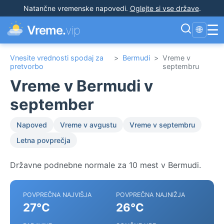
Natančne vremenske napovedi
.
Oglejte si vse države
.
☰
Vreme.
vip
🌐
Vnesite vrednosti spodaj za
>
Bermudi
>
Vreme v
pretvorbo
septembru
Vreme v Bermudi v
september
Napoved
Vreme v avgustu
Vreme v septembru
Letna povprečja
Državne podnebne normale za 10 mest v Bermudi.
POVPREČNA NAJVIŠJA
POVPREČNA NAJNIŽJA
27°C
26°C