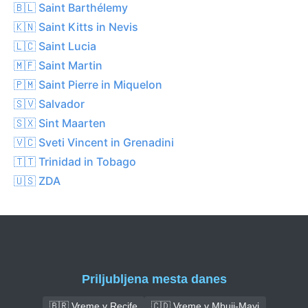
🇧🇱 Saint Barthélemy
🇰🇳 Saint Kitts in Nevis
🇱🇨 Saint Lucia
🇲🇫 Saint Martin
🇵🇲 Saint Pierre in Miquelon
🇸🇻 Salvador
🇸🇽 Sint Maarten
🇻🇨 Sveti Vincent in Grenadini
🇹🇹 Trinidad in Tobago
🇺🇸 ZDA
Priljubljena mesta danes
🇧🇷 Vreme v Recife
🇨🇩 Vreme v Mbuji-Mayi