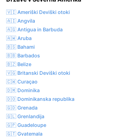
🇻🇮 Ameriški Deviški otoki
🇦🇮 Angvila
🇦🇬 Antigua in Barbuda
🇦🇼 Aruba
🇧🇸 Bahami
🇧🇧 Barbados
🇧🇿 Belize
🇻🇬 Britanski Deviški otoki
🇨🇼 Curaçao
🇩🇲 Dominika
🇩🇴 Dominikanska republika
🇬🇩 Grenada
🇬🇱 Grenlandija
🇬🇵 Guadeloupe
🇬🇹 Gvatemala