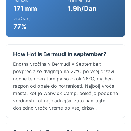
PADAVINE
SONČNE URE
171 mm
1.9h/Dan
VLAŽNOST
77%
How Hot Is Bermudi in september?
Enotna vročina v Bermudi v September:
povprečja se dvignejo na 27°C po vsej državi,
nočne temperature pa so okoli 26°C, majhen
razpon od obale do notranjosti. Najbolj vroča
mesta, kot je Warwick Camp, beležijo podobne
vrednosti kot najhladnejša, zato načrtujte
dosledno vroče vreme po vsej državi.