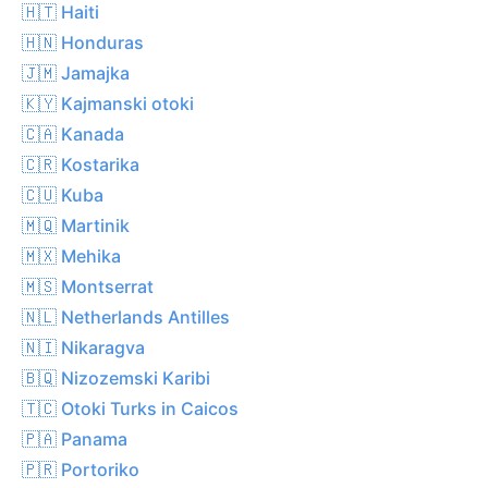
🇭🇹 Haiti
🇭🇳 Honduras
🇯🇲 Jamajka
🇰🇾 Kajmanski otoki
🇨🇦 Kanada
🇨🇷 Kostarika
🇨🇺 Kuba
🇲🇶 Martinik
🇲🇽 Mehika
🇲🇸 Montserrat
🇳🇱 Netherlands Antilles
🇳🇮 Nikaragva
🇧🇶 Nizozemski Karibi
🇹🇨 Otoki Turks in Caicos
🇵🇦 Panama
🇵🇷 Portoriko