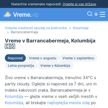
Natančne vremenske napovedi
.
Oglejte si vse države
.
☰
Vreme.
vip
🌐
Vnesite vrednosti spodaj za pretvorbo
>
Kolumbija
>
Barrancabermeja
Vreme v Barrancabermeja, Kolumbija
🇨🇴
Napoved
Vreme v avgustu
Vreme v septembru
Letna povprečja
Vreme v Kolumbija
Živo vreme v Barrancabermeja, trenutno 34°C s
partly cloudy. Oglejte si napoved za 7 dni, uro in
indeks kakovosti zraka. Barrancabermeja je v
Kolumbija
— glejte vreme v vseh večjih mestih v
Kolumbija
, ali brskajte
najtoplejša mesta zdaj
po