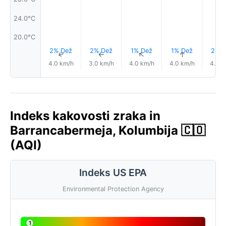
24.0°C
20.0°C
2% Dež
2% Dež
1% Dež
1% Dež
2% D
↑
↑
↑
↑
4.0 km/h
3.0 km/h
4.0 km/h
4.0 km/h
4.0 k
Indeks kakovosti zraka in
Barrancabermeja, Kolumbija 🇨🇴
(AQI)
Indeks US EPA
Environmental Protection Agency
1