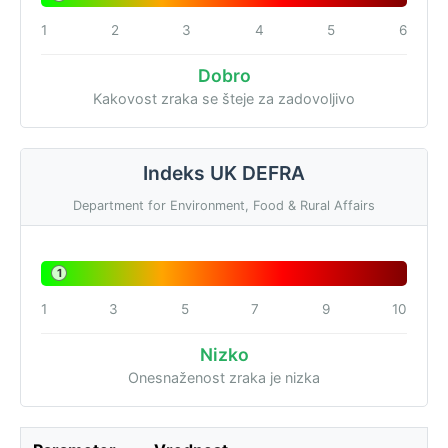
1
2
3
4
5
6
Dobro
Kakovost zraka se šteje za zadovoljivo
Indeks UK DEFRA
Department for Environment, Food & Rural Affairs
1
1
3
5
7
9
10
Nizko
Onesnaženost zraka je nizka