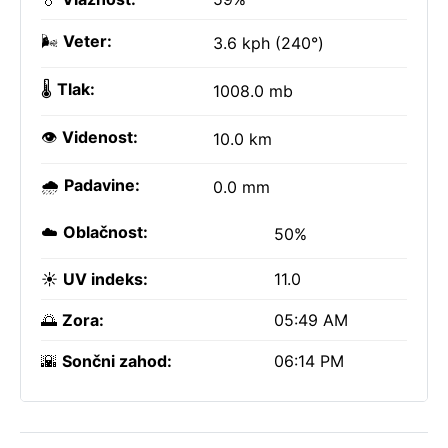
🌬️
Veter:
3.6 kph (240°)
🌡️
Tlak:
1008.0 mb
👁️
Videnost:
10.0 km
🌧️
Padavine:
0.0 mm
☁️
Oblačnost:
50%
☀️
UV indeks:
11.0
🌅
Zora:
05:49 AM
🌇
Sončni zahod:
06:14 PM