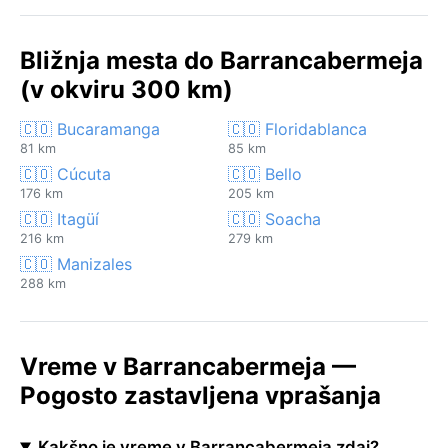
Bližnja mesta do Barrancabermeja
(v okviru 300 km)
🇨🇴 Bucaramanga
🇨🇴 Floridablanca
81 km
85 km
🇨🇴 Cúcuta
🇨🇴 Bello
176 km
205 km
🇨🇴 Itagüí
🇨🇴 Soacha
216 km
279 km
🇨🇴 Manizales
288 km
Vreme v Barrancabermeja —
Pogosto zastavljena vprašanja
Kakšno je vreme v Barrancabermeja zdaj?