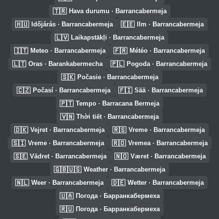
🇹🇷
Hava durumu · Barrancabermeja
🇭🇺
🇪🇪
Időjárás · Barrancabermeja
Ilm · Barrancabermeja
🇱🇻
Laikapstākļi · Barrancabermeja
🇮🇹
🇫🇷
Meteo · Barrancabermeja
Météo · Barrancabermeja
🇱🇹
🇵🇱
Oras · Barankabermecha
Pogoda · Barrancabermeja
🇸🇰
Počasie · Barrancabermeja
🇨🇿
🇫🇮
Počasí · Barrancabermeja
Sää · Barrancabermeja
🇵🇹
Tempo · Barracana Bermeja
🇻🇳
Thời tiết · Barrancabermeja
🇩🇰
🇷🇸
Vejret · Barrancabermeja
Vreme · Barrancabermeja
🇸🇮
🇷🇴
Vreme · Barrancabermeja
Vremea · Barrancabermeja
🇸🇪
🇳🇴
Vädret · Barrancabermeja
Været · Barrancabermeja
🇬🇧🇺🇸
Weather · Barrancabermeja
🇳🇱
🇩🇪
Weer · Barrancabermeja
Wetter · Barrancabermeja
🇺🇦
Погода · Барранкабермеха
🇷🇺
Погода · Барранкабермеха