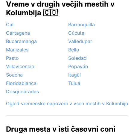
Vreme v drugih večjih mestih v
Kolumbija 🇨🇴
Cali
Barranquilla
Cartagena
Cúcuta
Bucaramanga
Valledupar
Manizales
Bello
Pasto
Soledad
Villavicencio
Popayán
Soacha
Itagüí
Floridablanca
Tuluá
Dosquebradas
Ogled vremenske napovedi v vseh mestih v Kolumbija
Druga mesta v isti časovni coni