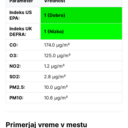
Parameter
Vrednost
Indeks US
1 (Dobro)
EPA:
Indeks UK
1 (Nizko)
DEFRA:
CO:
174.0 µg/m³
O3:
125.0 µg/m³
NO2:
1.2 µg/m³
SO2:
2.8 µg/m³
PM2.5:
10.0 µg/m³
PM10:
10.6 µg/m³
Primerjaj vreme v mestu