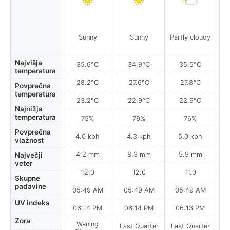
P
Sunny
Sunny
Partly cloudy
Najvišja
35.6°C
34.9°C
35.5°C
temperatura
28.2°C
27.6°C
27.8°C
Povprečna
temperatura
23.2°C
22.9°C
22.9°C
Najnižja
temperatura
75%
79%
76%
Povprečna
4.0 kph
4.3 kph
5.0 kph
vlažnost
4.2 mm
8.3 mm
5.9 mm
Največji
veter
12.0
12.0
11.0
Skupne
padavine
05:49 AM
05:49 AM
05:49 AM
0
UV indeks
06:14 PM
06:14 PM
06:13 PM
Zora
Waning
Last Quarter
Last Quarter
La