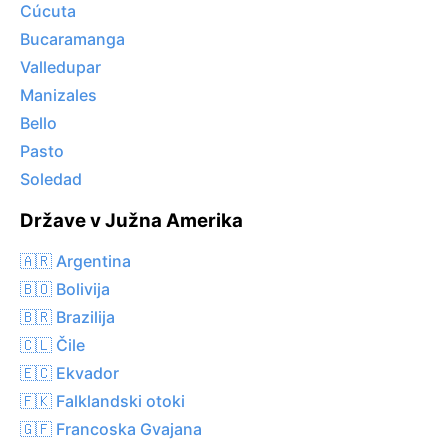
Cúcuta
Bucaramanga
Valledupar
Manizales
Bello
Pasto
Soledad
Države v Južna Amerika
🇦🇷 Argentina
🇧🇴 Bolivija
🇧🇷 Brazilija
🇨🇱 Čile
🇪🇨 Ekvador
🇫🇰 Falklandski otoki
🇬🇫 Francoska Gvajana