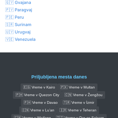
🇬🇾 Gvajana
🇵🇾 Paragvaj
🇵🇪 Peru
🇸🇷 Surinam
🇺🇾 Urugvaj
🇻🇪 Venezuela
Priljubljena mesta danes
🇪🇬 Vreme v Kairo
🇵🇰 Vreme v Multan
🇵🇭 Vreme v Quezon City
🇨🇳 Vreme v Žengžou
🇵🇭 Vreme v Davao
🇹🇷 Vreme v İzmir
🇨🇳 Vreme v Lu’an
🇮🇷 Vreme v Teheran
🇨🇳 Vreme v Weifang
🇹🇿 Vreme v Dar es Salaam