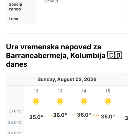
Gibbous
Sončni
zahod
Luna
Ura vremenska napoved za
Barrancabermeja, Kolumbija 🇨🇴
danes
Sunday, August 02, 2026
12
13
14
15
1
37.0°C
36.0°
36.0°
35.0°
35.0°
34.
33.0°C
28.0°C