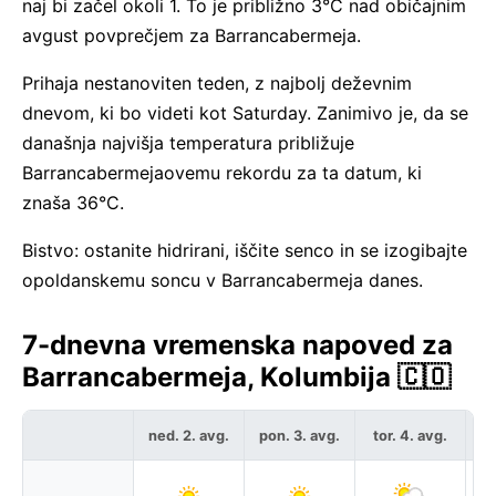
naj bi začel okoli 1. To je približno 3°C nad običajnim
avgust povprečjem za Barrancabermeja.
Prihaja nestanoviten teden, z najbolj deževnim
dnevom, ki bo videti kot Saturday. Zanimivo je, da se
današnja najvišja temperatura približuje
Barrancabermejaovemu rekordu za ta datum, ki
znaša 36°C.
Bistvo: ostanite hidrirani, iščite senco in se izogibajte
opoldanskemu soncu v Barrancabermeja danes.
7-dnevna vremenska napoved za
Barrancabermeja, Kolumbija 🇨🇴
ned. 2. avg.
pon. 3. avg.
tor. 4. avg.
sr