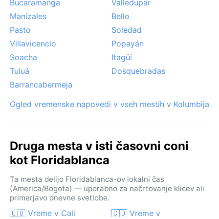
Bucaramanga
Valledupar
Manizales
Bello
Pasto
Soledad
Villavicencio
Popayán
Soacha
Itagüí
Tuluá
Dosquebradas
Barrancabermeja
Ogled vremenske napovedi v vseh mestih v Kolumbija
Druga mesta v isti časovni coni
kot Floridablanca
Ta mesta delijo Floridablanca-ov lokalni čas
(America/Bogota) — uporabno za načrtovanje klicev ali
primerjavo dnevne svetlobe.
🇨🇴 Vreme v Cali
🇨🇴 Vreme v