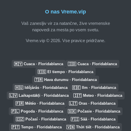
O nas Vreme.vip
Vaš zanesljiv vir za natančne, žive vremenske
napovedi za mesta po vsem svetu.
Vreme.vip © 2026. Vse pravice pridržane.
🇲🇾
🇮🇩
Cuaca · Floridablanca
Cuaca · Floridablanca
🇪🇸
El tiempo · Floridablanca
🇹🇷
Hava durumu · Floridablanca
🇭🇺
🇪🇪
Időjárás · Floridablanca
Ilm · Floridablanca
🇱🇻
🇮🇹
Laikapstākļi · Floridablanca
Meteo · Floridablanca
🇫🇷
🇱🇹
Météo · Floridablanca
Oras · Floridablanca
🇵🇱
🇸🇰
Pogoda · Floridablanca
Počasie · Floridablanca
🇨🇿
🇫🇮
Počasí · Floridablanca
Sää · Floridablanca
🇵🇹
🇻🇳
Tempo · Floridablanca
Thời tiết · Floridablanca