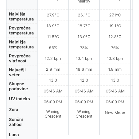
nearby
Najvišja
27.9°C
26.1°C
27.1°C
temperatura
18.9°C
18.7°C
19.1°C
Povprečna
temperatura
11.8°C
13.0°C
12.8°C
Najnižja
temperatura
65%
78%
76%
Povprečna
12.2 kph
10.4 kph
10.8 kph
vlažnost
2.9 mm
18.6 mm
1.8 mm
Največji
veter
13.0
12.0
13.0
Skupne
padavine
05:46 AM
05:46 AM
05:46 AM
0
UV indeks
06:09 PM
06:09 PM
06:09 PM
Zora
Waning
Waning
New Moon
N
Crescent
Crescent
Sončni
zahod
Luna