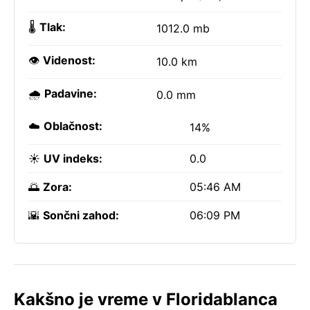
🌡️
Tlak:
1012.0 mb
👁️
Videnost:
10.0 km
🌧️
Padavine:
0.0 mm
☁️
Oblačnost:
14%
☀️
UV indeks:
0.0
🌅
Zora:
05:46 AM
🌇
Sončni zahod:
06:09 PM
Kakšno je vreme v Floridablanca