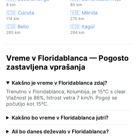
8 km
85 km
🇨🇴 Cúcuta
🇻🇪 Mérida
114 km
270 km
🇨🇴 Bello
🇨🇴 Itagüí
285 km
294 km
Vreme v Floridablanca — Pogosto
zastavljena vprašanja
Kakšno je vreme v Floridablanca zdaj?
Trenutno v Floridablanca, Kolumbija, je 15°C s clear.
Vlažnost je 86%, hitrost vetra 7 km/h. Pogoji se
počutijo kot 15°C.
Kakšno bo vreme v Floridablanca jutri?
Ali bo danes deževalo v Floridablanca?