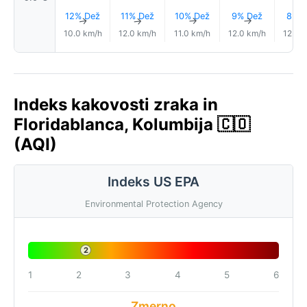
12% Dež
11% Dež
10% Dež
9% Dež
8% D
↑
↑
↑
↑
10.0 km/h
12.0 km/h
11.0 km/h
12.0 km/h
12.0 
Indeks kakovosti zraka in
Floridablanca, Kolumbija 🇨🇴
(AQI)
Indeks US EPA
Environmental Protection Agency
2
1
2
3
4
5
6
Zmerno