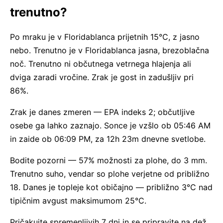
trenutno?
Po mraku je v Floridablanca prijetnih 15°C, z jasno
nebo. Trenutno je v Floridablanca jasna, brezoblačna
noč. Trenutno ni občutnega vetrnega hlajenja ali
dviga zaradi vročine. Zrak je gost in zadušljiv pri
86%.
Zrak je danes zmeren — EPA indeks 2; občutljive
osebe ga lahko zaznajo. Sonce je vzšlo ob 05:46 AM
in zaide ob 06:09 PM, za 12h 23m dnevne svetlobe.
Bodite pozorni — 57% možnosti za plohe, do 3 mm.
Trenutno suho, vendar so plohe verjetne od približno
18. Danes je topleje kot običajno — približno 3°C nad
tipičnim avgust maksimumom 25°C.
Pričakujte spremenljivih 7 dni in se pripravite na dež