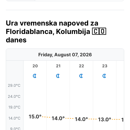
Ura vremenska napoved za
Floridablanca, Kolumbija 🇨🇴
danes
Friday, August 07, 2026
20
21
22
23
29.0°C
24.0°C
19.0°C
15.0°
14.0°
14.0°C
14.0°
13.0°
13.
9.0°C