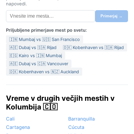
napovedi.
Primerjaj →
Priljubljene primerjave mest po svetu:
🇮🇳 Mumbaj vs 🇺🇸 San Francisco
🇦🇪 Dubaj vs 🇸🇦 Rijad
🇩🇰 Kobenhaven vs 🇸🇦 Rijad
🇪🇬 Kairo vs 🇮🇳 Mumbaj
🇦🇪 Dubaj vs 🇨🇦 Vancouver
🇩🇰 Kobenhaven vs 🇳🇿 Auckland
Vreme v drugih večjih mestih v
Kolumbija 🇨🇴
Cali
Barranquilla
Cartagena
Cúcuta