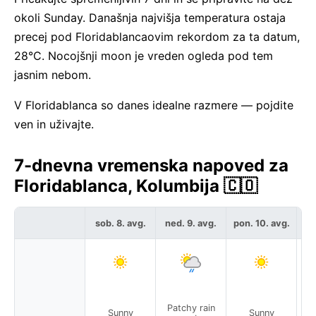
okoli Sunday. Današnja najvišja temperatura ostaja
precej pod Floridablancaovim rekordom za ta datum,
28°C. Nocojšnji moon je vreden ogleda pod tem
jasnim nebom.
V Floridablanca so danes idealne razmere — pojdite
ven in uživajte.
7-dnevna vremenska napoved za
Floridablanca, Kolumbija 🇨🇴
sob. 8. avg.
ned. 9. avg.
pon. 10. avg.
to
Patchy rain
Sunny
Sunny