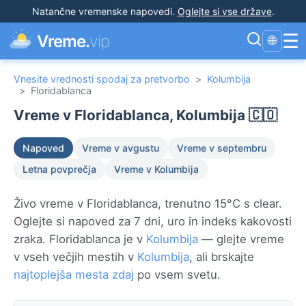
Natančne vremenske napovedi
.
Oglejte si vse države
.
☰
Vreme.
vip
🌐
Vnesite vrednosti spodaj za pretvorbo
>
Kolumbija
>
Floridablanca
Vreme v Floridablanca, Kolumbija 🇨🇴
Napoved
Vreme v avgustu
Vreme v septembru
Letna povprečja
Vreme v Kolumbija
Živo vreme v Floridablanca, trenutno 15°C s clear.
Oglejte si napoved za 7 dni, uro in indeks kakovosti
zraka. Floridablanca je v
Kolumbija
— glejte vreme
v vseh večjih mestih v
Kolumbija
, ali brskajte
najtoplejša mesta zdaj
po vsem svetu.