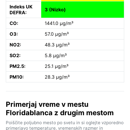
Indeks UK
3 (Nizko)
DEFRA:
CO:
1441.0 µg/m³
O3:
57.0 µg/m³
NO2:
48.3 µg/m³
SO2:
5.8 µg/m³
PM2.5:
25.1 µg/m³
PM10:
28.3 µg/m³
Primerjaj vreme v mestu
Floridablanca z drugim mestom
Poiščite poljubno mesto po svetu in si oglejte vzporedno
primerjavo temperature, vremenskih razmer in