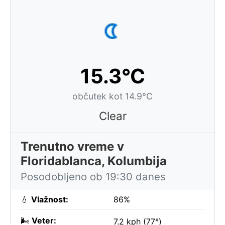
15.3°C
občutek kot 14.9°C
Clear
Trenutno vreme v
Floridablanca, Kolumbija
Posodobljeno ob 19:30 danes
💧
Vlažnost:
86%
🌬️
Veter:
7.2 kph (77°)