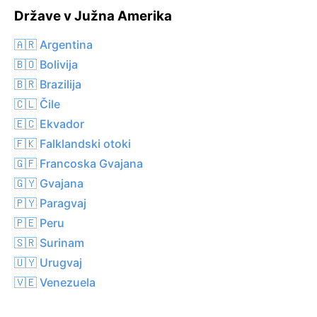
Države v Južna Amerika
🇦🇷 Argentina
🇧🇴 Bolivija
🇧🇷 Brazilija
🇨🇱 Čile
🇪🇨 Ekvador
🇫🇰 Falklandski otoki
🇬🇫 Francoska Gvajana
🇬🇾 Gvajana
🇵🇾 Paragvaj
🇵🇪 Peru
🇸🇷 Surinam
🇺🇾 Urugvaj
🇻🇪 Venezuela