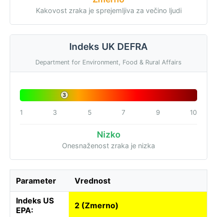
Kakovost zraka je sprejemljiva za večino ljudi
Indeks UK DEFRA
Department for Environment, Food & Rural Affairs
3
1
3
5
7
9
10
Nizko
Onesnaženost zraka je nizka
Parameter
Vrednost
Indeks US
2 (Zmerno)
EPA: