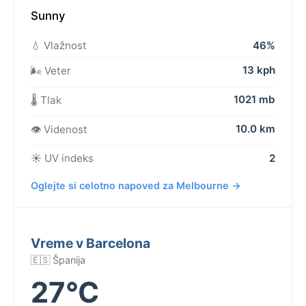
Sunny
💧 Vlažnost
46%
13 kph
🌬️ Veter
1021 mb
🌡️ Tlak
10.0 km
👁️ Videnost
☀️ UV indeks
2
Oglejte si celotno napoved za Melbourne →
Vreme v Barcelona
🇪🇸 Španija
27°C