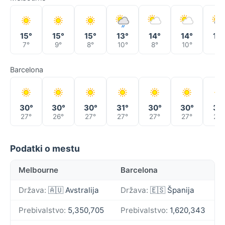
15°
15°
15°
13°
14°
14°
13°
7°
9°
8°
10°
8°
10°
6°
Barcelona
30°
30°
30°
31°
30°
30°
31°
27°
26°
27°
27°
27°
27°
28°
Podatki o mestu
Melbourne
Barcelona
Država:
🇦🇺 Avstralija
Država:
🇪🇸 Španija
Prebivalstvo:
5,350,705
Prebivalstvo:
1,620,343