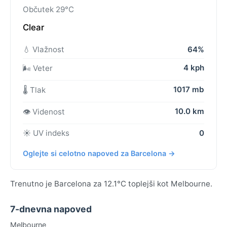
Občutek 29°C
Clear
💧 Vlažnost
64%
4 kph
🌬️ Veter
1017 mb
🌡️ Tlak
10.0 km
👁️ Videnost
☀️ UV indeks
0
Oglejte si celotno napoved za Barcelona →
Trenutno je Barcelona za 12.1°C toplejši kot Melbourne.
7-dnevna napoved
Melbourne