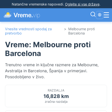
Natančne vremenske napovedi
.
Oglejte si vse države
.
☰
Vreme.
vip
🌐
Vnesite vrednosti spodaj za
>
Melbourne proti
pretvorbo
Barcelona
Vreme: Melbourne proti
Barcelona
Trenutno vreme in ključne razmere za Melbourne,
Avstralija in Barcelona, Španija v primerjavi.
Posodobljeno v živo.
RAZDALJA
16,828 km
zračna razdalja