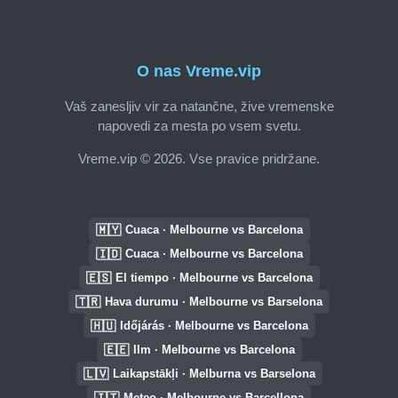
O nas Vreme.vip
Vaš zanesljiv vir za natančne, žive vremenske
napovedi za mesta po vsem svetu.
Vreme.vip © 2026. Vse pravice pridržane.
🇲🇾
Cuaca · Melbourne vs Barcelona
🇮🇩
Cuaca · Melbourne vs Barcelona
🇪🇸
El tiempo · Melbourne vs Barcelona
🇹🇷
Hava durumu · Melbourne vs Barselona
🇭🇺
Időjárás · Melbourne vs Barcelona
🇪🇪
Ilm · Melbourne vs Barcelona
🇱🇻
Laikapstākļi · Melburna vs Barselona
🇮🇹
Meteo · Melbourne vs Barcellona