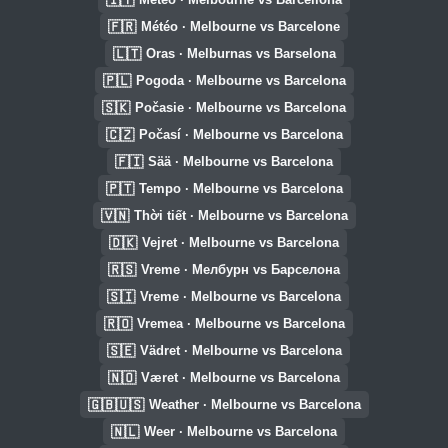
🇫🇷
Météo · Melbourne vs Barcelone
🇱🇹
Oras · Melburnas vs Barselona
🇵🇱
Pogoda · Melbourne vs Barcelona
🇸🇰
Počasie · Melbourne vs Barcelona
🇨🇿
Počasí · Melbourne vs Barcelona
🇫🇮
Sää · Melbourne vs Barcelona
🇵🇹
Tempo · Melbourne vs Barcelona
🇻🇳
Thời tiết · Melbourne vs Barcelona
🇩🇰
Vejret · Melbourne vs Barcelona
🇷🇸
Vreme · Мелбурн vs Барселона
🇸🇮
Vreme · Melbourne vs Barcelona
🇷🇴
Vremea · Melbourne vs Barcelona
🇸🇪
Vädret · Melbourne vs Barcelona
🇳🇴
Været · Melbourne vs Barcelona
🇬🇧🇺🇸
Weather · Melbourne vs Barcelona
🇳🇱
Weer · Melbourne vs Barcelona