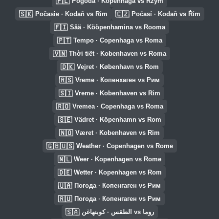
🇵🇱
Pogoda · Kopenhaga vs Rzym
🇸🇰
🇨🇿
Počasie · Kodaň vs Rím
Počasí · Kodaň vs Řím
🇫🇮
Sää · Kööpenhamina vs Rooma
🇵🇹
Tempo · Copenhaga vs Roma
🇻🇳
Thời tiết · Kobenhaven vs Roma
🇩🇰
Vejret · København vs Rom
🇷🇸
Vreme · Копенхаген vs Рим
🇸🇮
Vreme · Kobenhaven vs Rim
🇷🇴
Vremea · Copenhaga vs Roma
🇸🇪
Vädret · Köpenhamn vs Rom
🇳🇴
Været · Kobenhaven vs Rim
🇬🇧🇺🇸
Weather · Copenhagen vs Rome
🇳🇱
Weer · Kopenhagen vs Rome
🇩🇪
Wetter · Kopenhagen vs Rom
🇺🇦
Погода · Копенгаген vs Рим
🇷🇺
Погода · Копенгаген vs Рим
🇸🇦
الطقس · كوبنهاغن vs روما