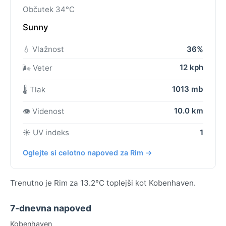
Občutek 34°C
Sunny
💧 Vlažnost
36%
12 kph
🌬️ Veter
1013 mb
🌡️ Tlak
10.0 km
👁️ Videnost
☀️ UV indeks
1
Oglejte si celotno napoved za Rim →
Trenutno je Rim za 13.2°C toplejši kot Kobenhaven.
7-dnevna napoved
Kobenhaven