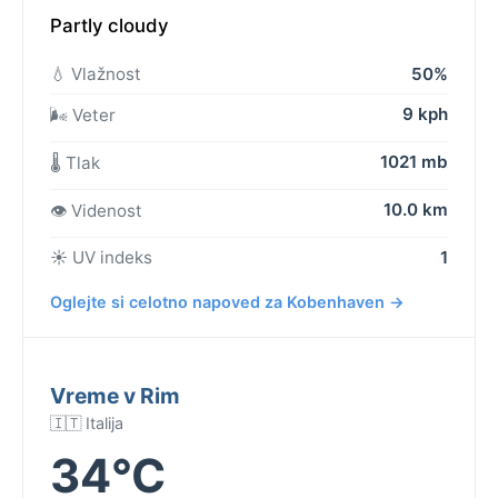
Partly cloudy
💧 Vlažnost
50%
9 kph
🌬️ Veter
1021 mb
🌡️ Tlak
10.0 km
👁️ Videnost
☀️ UV indeks
1
Oglejte si celotno napoved za Kobenhaven →
Vreme v Rim
🇮🇹 Italija
34°C