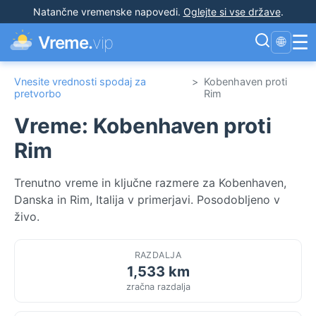
Natančne vremenske napovedi
.
Oglejte si vse države
.
☰
Vreme.
vip
🌐
Vnesite vrednosti spodaj za
>
Kobenhaven proti
pretvorbo
Rim
Vreme: Kobenhaven proti
Rim
Trenutno vreme in ključne razmere za Kobenhaven,
Danska in Rim, Italija v primerjavi. Posodobljeno v
živo.
RAZDALJA
1,533 km
zračna razdalja