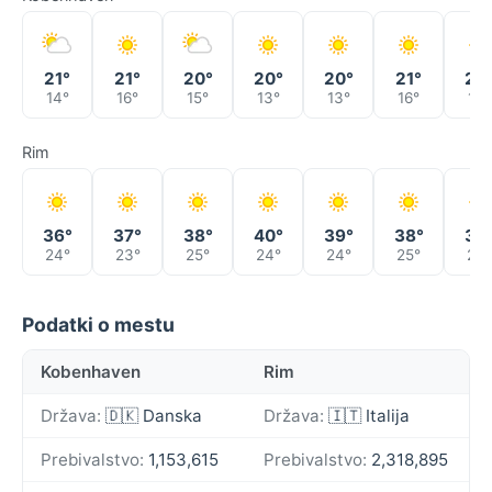
21°
21°
20°
20°
20°
21°
23
14°
16°
15°
13°
13°
16°
18°
Rim
36°
37°
38°
40°
39°
38°
37
24°
23°
25°
24°
24°
25°
25°
Podatki o mestu
Kobenhaven
Rim
Država:
🇩🇰 Danska
Država:
🇮🇹 Italija
Prebivalstvo:
1,153,615
Prebivalstvo:
2,318,895