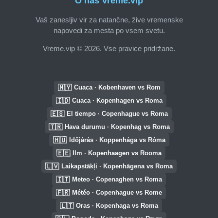
O nas Vreme.vip
Vaš zanesljiv vir za natančne, žive vremenske
napovedi za mesta po vsem svetu.
Vreme.vip © 2026. Vse pravice pridržane.
🇲🇾
Cuaca · Kobenhaven vs Rom
🇮🇩
Cuaca · Kopenhagen vs Roma
🇪🇸
El tiempo · Copenhague vs Roma
🇹🇷
Hava durumu · Kopenhag vs Roma
🇭🇺
Időjárás · Koppenhága vs Róma
🇪🇪
Ilm · Kopenhaagen vs Rooma
🇱🇻
Laikapstākļi · Kopenhāgena vs Roma
🇮🇹
Meteo · Copenaghen vs Roma
🇫🇷
Météo · Copenhague vs Rome
🇱🇹
Oras · Kopenhaga vs Roma