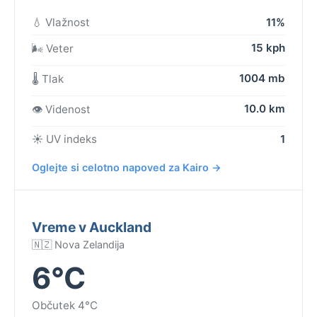
💧 Vlažnost
11%
15 kph
🌬️ Veter
1004 mb
🌡️ Tlak
10.0 km
👁️ Videnost
☀️ UV indeks
1
Oglejte si celotno napoved za Kairo →
Vreme v Auckland
🇳🇿 Nova Zelandija
6°C
Občutek 4°C