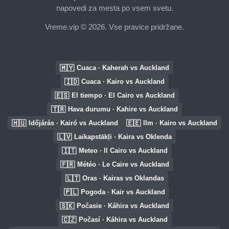
napovedi za mesta po vsem svetu.
Vreme.vip © 2026. Vse pravice pridržane.
🇲🇾
Cuaca · Kaherah vs Auckland
🇮🇩
Cuaca · Kairo vs Auckland
🇪🇸
El tiempo · El Cairo vs Auckland
🇹🇷
Hava durumu · Kahire vs Auckland
🇭🇺
🇪🇪
Időjárás · Kairó vs Auckland
Ilm · Kairo vs Auckland
🇱🇻
Laikapstākļi · Kaira vs Oklenda
🇮🇹
Meteo · Il Cairo vs Auckland
🇫🇷
Météo · Le Caire vs Auckland
🇱🇹
Oras · Kairas vs Oklandas
🇵🇱
Pogoda · Kair vs Auckland
🇸🇰
Počasie · Káhira vs Auckland
🇨🇿
Počasí · Káhira vs Auckland