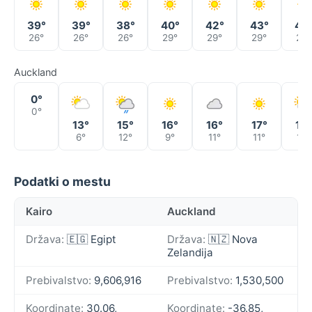
39°
39°
38°
40°
42°
43°
40
26°
26°
26°
29°
29°
29°
28°
Auckland
0°
0°
13°
15°
16°
16°
17°
16°
6°
12°
9°
11°
11°
10°
Podatki o mestu
Kairo
Auckland
Država:
🇪🇬 Egipt
Država:
🇳🇿 Nova
Zelandija
Prebivalstvo:
9,606,916
Prebivalstvo:
1,530,500
Koordinate:
30.06,
Koordinate:
-36.85,