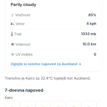
Partly cloudy
💧 Vlažnost
85%
4 kph
🌬️ Veter
1032 mb
🌡️ Tlak
10.0 km
👁️ Videnost
☀️ UV indeks
0
Oglejte si celotno napoved za Auckland →
Trenutno je Kairo za 32.4°C toplejši kot Auckland.
7-dnevna napoved
Kairo