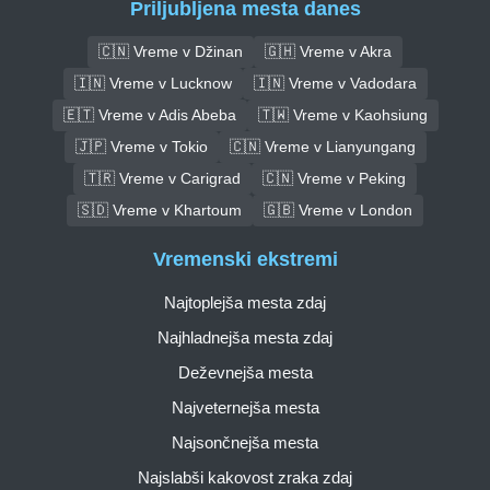
Priljubljena mesta danes
🇨🇳 Vreme v Džinan
🇬🇭 Vreme v Akra
🇮🇳 Vreme v Lucknow
🇮🇳 Vreme v Vadodara
🇪🇹 Vreme v Adis Abeba
🇹🇼 Vreme v Kaohsiung
🇯🇵 Vreme v Tokio
🇨🇳 Vreme v Lianyungang
🇹🇷 Vreme v Carigrad
🇨🇳 Vreme v Peking
🇸🇩 Vreme v Khartoum
🇬🇧 Vreme v London
Vremenski ekstremi
Najtoplejša mesta zdaj
Najhladnejša mesta zdaj
Deževnejša mesta
Najveternejša mesta
Najsončnejša mesta
Najslabši kakovost zraka zdaj