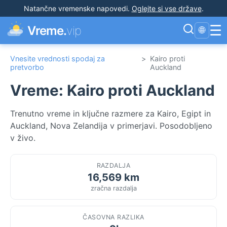
Natančne vremenske napovedi
.
Oglejte si vse države
.
☰
Vreme.
vip
🌐
Vnesite vrednosti spodaj za
>
Kairo proti
pretvorbo
Auckland
Vreme: Kairo proti Auckland
Trenutno vreme in ključne razmere za Kairo, Egipt in
Auckland, Nova Zelandija v primerjavi. Posodobljeno
v živo.
RAZDALJA
16,569 km
zračna razdalja
ČASOVNA RAZLIKA