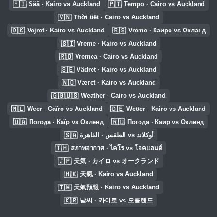
🇫🇮
🇵🇹
Sää · Kairo vs Auckland
Tempo · Cairo vs Auckland
🇻🇳
Thời tiết · Cairo vs Auckland
🇩🇰
🇷🇸
Vejret · Kairo vs Auckland
Vreme · Каиро vs Окланд
🇸🇮
Vreme · Kairo vs Auckland
🇷🇴
Vremea · Cairo vs Auckland
🇸🇪
Vädret · Kairo vs Auckland
🇳🇴
Været · Kairo vs Auckland
🇬🇧🇺🇸
Weather · Cairo vs Auckland
🇳🇱
🇩🇪
Weer · Caïro vs Auckland
Wetter · Kairo vs Auckland
🇺🇦
🇷🇺
Погода · Каїр vs Окленд
Погода · Каир vs Окленд
🇸🇦
الطقس · القاهرة vs أوكلاند
🇹🇭
สภาพอากาศ · ไคโร vs โอคแลนด์
🇯🇵
天気 · カイロ vs オークランド
🇭🇰
天氣 · Kairo vs Auckland
🇹🇼
天氣預報 · Kairo vs Auckland
🇰🇷
날씨 · 카이로 vs 오클랜드