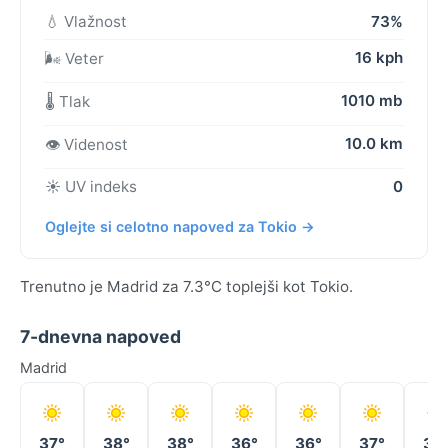
💧 Vlažnost
73%
16 kph
🌬️ Veter
1010 mb
🌡️ Tlak
10.0 km
👁️ Videnost
☀️ UV indeks
0
Oglejte si celotno napoved za Tokio →
Trenutno je Madrid za 7.3°C toplejši kot Tokio.
7-dnevna napoved
Madrid
37°
38°
38°
36°
36°
37°
38