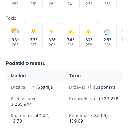
25°
25°
25°
24°
23°
23°
24°
Tokio
33°
33°
33°
34°
32°
25°
24
26°
27°
26°
26°
25°
23°
23°
Podatki o mestu
Madrid
Tokio
Država:
🇪🇸 Španija
Država:
🇯🇵 Japonska
Prebivalstvo:
Prebivalstvo:
9,733,276
3,255,944
Koordinate:
40.42,
Koordinate:
35.69,
-3.70
139.69