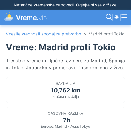
Natančne vremenske napovedi
.
Oglejte si vse države
.
☰
Vreme.
vip
🌐
Vnesite vrednosti spodaj za pretvorbo
>
Madrid proti Tokio
Vreme: Madrid proti Tokio
Trenutno vreme in ključne razmere za Madrid, Španija
in Tokio, Japonska v primerjavi. Posodobljeno v živo.
RAZDALJA
10,762 km
zračna razdalja
ČASOVNA RAZLIKA
-7h
Europe/Madrid · Asia/Tokyo