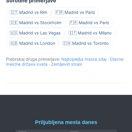
Sorodne primerjave
🇮🇹 Madrid vs Rim
🇫🇷 Madrid vs Pariz
🇸🇪 Madrid vs Stockholm
🇫🇷 Madrid vs Pariz
🇺🇸 Madrid vs Las Vegas
🇮🇹 Madrid vs Milano
🇬🇧 Madrid vs London
🇨🇦 Madrid vs Toronto
Prebrskaj druge primerjave:
Najtoplejša mesta zdaj
·
Glavne
mestne države sveta
·
Zemljevid strani
Priljubljena mesta danes