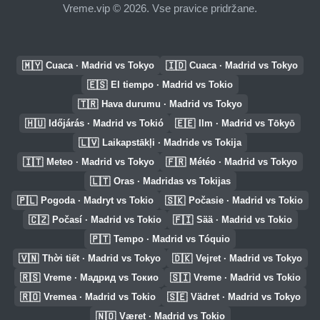
Vreme.vip © 2026. Vse pravice pridržane.
🇲🇾
🇮🇩
Cuaca · Madrid vs Tokyo
Cuaca · Madrid vs Tokyo
🇪🇸
El tiempo · Madrid vs Tokio
🇹🇷
Hava durumu · Madrid vs Tokyo
🇭🇺
🇪🇪
Időjárás · Madrid vs Tokió
Ilm · Madrid vs Tōkyō
🇱🇻
Laikapstākļi · Madride vs Tokija
🇮🇹
🇫🇷
Meteo · Madrid vs Tokyo
Météo · Madrid vs Tokyo
🇱🇹
Oras · Madridas vs Tokijas
🇵🇱
🇸🇰
Pogoda · Madryt vs Tokio
Počasie · Madrid vs Tokio
🇨🇿
🇫🇮
Počasí · Madrid vs Tokio
Sää · Madrid vs Tokio
🇵🇹
Tempo · Madrid vs Tóquio
🇻🇳
🇩🇰
Thời tiết · Madrid vs Tokyo
Vejret · Madrid vs Tokyo
🇷🇸
🇸🇮
Vreme · Мадрид vs Токио
Vreme · Madrid vs Tokio
🇷🇴
🇸🇪
Vremea · Madrid vs Tokio
Vädret · Madrid vs Tokyo
🇳🇴
Været · Madrid vs Tokio