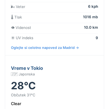
6 kph
🌬️ Veter
1016 mb
🌡️ Tlak
10.0 km
👁️ Videnost
☀️ UV indeks
9
Oglejte si celotno napoved za Madrid →
Vreme v Tokio
🇯🇵 Japonska
28°C
Občutek 31°C
Clear