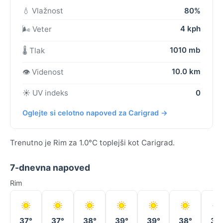
💧 Vlažnost
80%
4 kph
🌬️ Veter
1010 mb
🌡️ Tlak
10.0 km
👁️ Videnost
☀️ UV indeks
0
Oglejte si celotno napoved za Carigrad →
Trenutno je Rim za 1.0°C toplejši kot Carigrad.
7-dnevna napoved
Rim
37°
37°
38°
39°
39°
38°
36