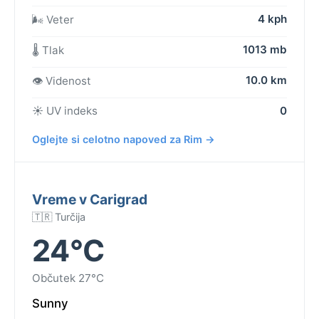
4 kph
🌬️ Veter
1013 mb
🌡️ Tlak
10.0 km
👁️ Videnost
☀️ UV indeks
0
Oglejte si celotno napoved za Rim →
Vreme v Carigrad
🇹🇷 Turčija
24°C
Občutek 27°C
Sunny