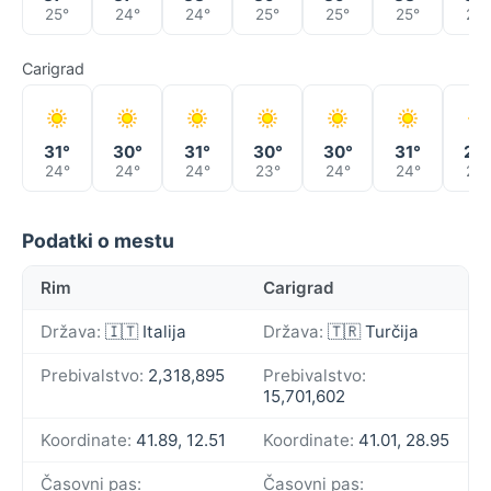
25°
24°
24°
25°
25°
25°
24°
Carigrad
31°
30°
31°
30°
30°
31°
28
24°
24°
24°
23°
24°
24°
24°
Podatki o mestu
Rim
Carigrad
Država:
🇮🇹 Italija
Država:
🇹🇷 Turčija
Prebivalstvo:
2,318,895
Prebivalstvo:
15,701,602
Koordinate:
41.89, 12.51
Koordinate:
41.01, 28.95
Časovni pas:
Časovni pas: