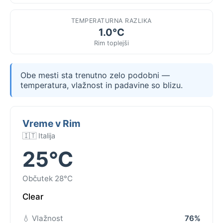
TEMPERATURNA RAZLIKA
1.0°C
Rim toplejši
Obe mesti sta trenutno zelo podobni —
temperatura, vlažnost in padavine so blizu.
Vreme v Rim
🇮🇹 Italija
25°C
Občutek 28°C
Clear
💧 Vlažnost
76%