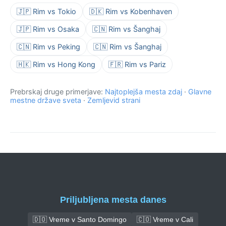
🇯🇵 Rim vs Tokio
🇩🇰 Rim vs Kobenhaven
🇯🇵 Rim vs Osaka
🇨🇳 Rim vs Šanghaj
🇨🇳 Rim vs Peking
🇨🇳 Rim vs Šanghaj
🇭🇰 Rim vs Hong Kong
🇫🇷 Rim vs Pariz
Prebrskaj druge primerjave:
Najtoplejša mesta zdaj
·
Glavne
mestne države sveta
·
Zemljevid strani
Priljubljena mesta danes
🇩🇴 Vreme v Santo Domingo
🇨🇴 Vreme v Cali