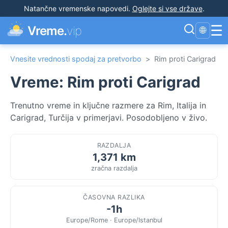
Natančne vremenske napovedi
.
Oglejte si vse države
.
☰
Vreme.
vip
🌐
Vnesite vrednosti spodaj za pretvorbo
>
Rim proti Carigrad
Vreme: Rim proti Carigrad
Trenutno vreme in ključne razmere za Rim, Italija in
Carigrad, Turčija v primerjavi. Posodobljeno v živo.
RAZDALJA
1,371 km
zračna razdalja
ČASOVNA RAZLIKA
-1h
Europe/Rome · Europe/Istanbul