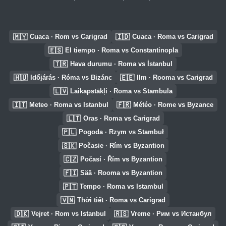
🇲🇾
🇮🇩
Cuaca · Rom vs Carigrad
Cuaca · Roma vs Carigrad
🇪🇸
El tiempo · Roma vs Constantinopla
🇹🇷
Hava durumu · Roma vs İstanbul
🇭🇺
🇪🇪
Időjárás · Róma vs Bizánc
Ilm · Rooma vs Carigrad
🇱🇻
Laikapstākļi · Roma vs Stambula
🇮🇹
🇫🇷
Meteo · Roma vs Istanbul
Météo · Rome vs Byzance
🇱🇹
Oras · Roma vs Carigrad
🇵🇱
Pogoda · Rzym vs Stambuł
🇸🇰
Počasie · Rím vs Byzantion
🇨🇿
Počasí · Řím vs Byzantion
🇫🇮
Sää · Rooma vs Byzantion
🇵🇹
Tempo · Roma vs Istambul
🇻🇳
Thời tiết · Roma vs Carigrad
🇩🇰
🇷🇸
Vejret · Rom vs Istanbul
Vreme · Рим vs Истанбул