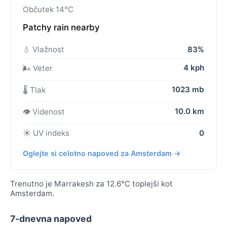
Občutek 14°C
Patchy rain nearby
💧 Vlažnost
83%
4 kph
🌬️ Veter
1023 mb
🌡️ Tlak
10.0 km
👁️ Videnost
☀️ UV indeks
0
Oglejte si celotno napoved za Amsterdam →
Trenutno je Marrakesh za 12.6°C toplejši kot
Amsterdam.
7-dnevna napoved