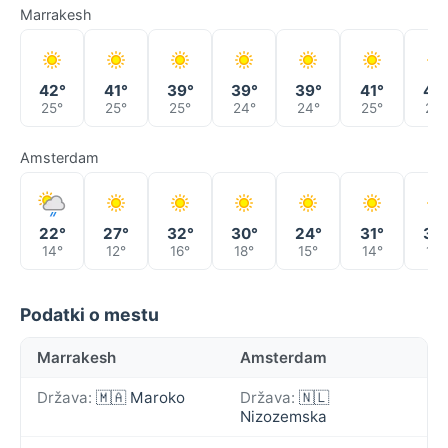
Marrakesh
42°
41°
39°
39°
39°
41°
43
25°
25°
25°
24°
24°
25°
26°
Amsterdam
22°
27°
32°
30°
24°
31°
30
14°
12°
16°
18°
15°
14°
19°
Podatki o mestu
Marrakesh
Amsterdam
Država:
🇲🇦 Maroko
Država:
🇳🇱
Nizozemska