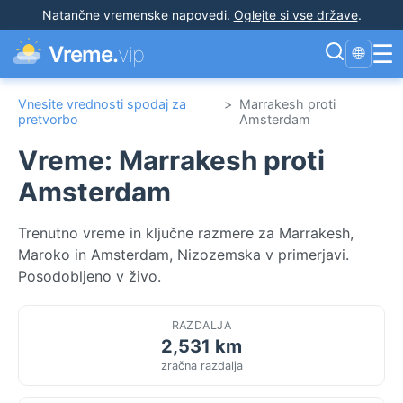
Natančne vremenske napovedi
.
Oglejte si vse države
.
☰
Vreme.
vip
🌐
Vnesite vrednosti spodaj za
>
Marrakesh proti
pretvorbo
Amsterdam
Vreme: Marrakesh proti
Amsterdam
Trenutno vreme in ključne razmere za Marrakesh,
Maroko in Amsterdam, Nizozemska v primerjavi.
Posodobljeno v živo.
RAZDALJA
2,531 km
zračna razdalja