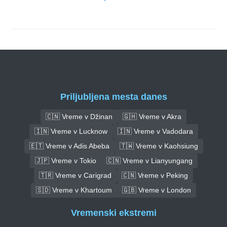
Priljubljena mesta danes
🇨🇳 Vreme v Džinan
🇬🇭 Vreme v Akra
🇮🇳 Vreme v Lucknow
🇮🇳 Vreme v Vadodara
🇪🇹 Vreme v Adis Abeba
🇹🇼 Vreme v Kaohsiung
🇯🇵 Vreme v Tokio
🇨🇳 Vreme v Lianyungang
🇹🇷 Vreme v Carigrad
🇨🇳 Vreme v Peking
🇸🇩 Vreme v Khartoum
🇬🇧 Vreme v London
Vremenski ekstremi