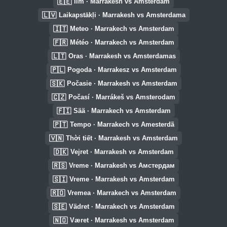
🇪🇪
Ilm · Marrakesh vs Amsterdam
🇱🇻
Laikapstākļi · Marrakesh vs Amsterdama
🇮🇹
Meteo · Marrakech vs Amsterdam
🇫🇷
Météo · Marrakech vs Amsterdam
🇱🇹
Oras · Marrakesh vs Amsterdamas
🇵🇱
Pogoda · Marrakesz vs Amsterdam
🇸🇰
Počasie · Marrakesh vs Amsterdam
🇨🇿
Počasí · Marrákeš vs Amsterodam
🇫🇮
Sää · Marrakech vs Amsterdam
🇵🇹
Tempo · Marrakech vs Amesterdã
🇻🇳
Thời tiết · Marrakesh vs Amsterdam
🇩🇰
Vejret · Marrakesh vs Amsterdam
🇷🇸
Vreme · Marrakesh vs Амстердам
🇸🇮
Vreme · Marrakesh vs Amsterdam
🇷🇴
Vremea · Marrakech vs Amsterdam
🇸🇪
Vädret · Marrakech vs Amsterdam
🇳🇴
Været · Marrakesh vs Amsterdam