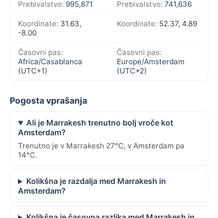
Prebivalstvo:
995,871
Prebivalstvo:
741,636
Koordinate:
31.63,
Koordinate:
52.37, 4.89
-8.00
Časovni pas:
Časovni pas:
Africa/Casablanca
Europe/Amsterdam
(UTC+1)
(UTC+2)
Pogosta vprašanja
Ali je Marrakesh trenutno bolj vroče kot
Amsterdam?
Trenutno je v Marrakesh 27°C, v Amsterdam pa
14°C.
Kolikšna je razdalja med Marrakesh in
Amsterdam?
Kolikšna je časovna razlika med Marrakesh in