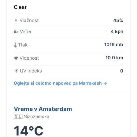
Clear
💧 Vlažnost
45%
4 kph
🌬️ Veter
1016 mb
🌡️ Tlak
10.0 km
👁️ Videnost
☀️ UV indeks
0
Oglejte si celotno napoved za Marrakesh →
Vreme v Amsterdam
🇳🇱 Nizozemska
14°C