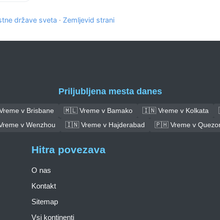
tne države sveta
·
Zemljevid strani
Priljubljena mesta danes
 Vreme v Brisbane
🇲🇱 Vreme v Bamako
🇮🇳 Vreme v Kolkata
 Vreme v Wenzhou
🇮🇳 Vreme v Hajderabad
🇵🇭 Vreme v Quezon
Hitra povezava
O nas
Kontakt
Sitemap
Vsi kontinenti