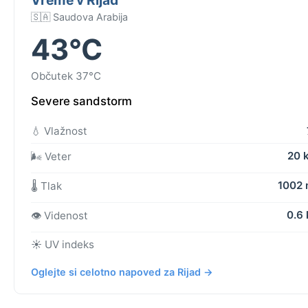
🇸🇦 Saudova Arabija
43°C
Občutek 37°C
Severe sandstorm
💧 Vlažnost
20 
🌬️ Veter
1002
🌡️ Tlak
0.6
👁️ Videnost
☀️ UV indeks
Oglejte si celotno napoved za Rijad →