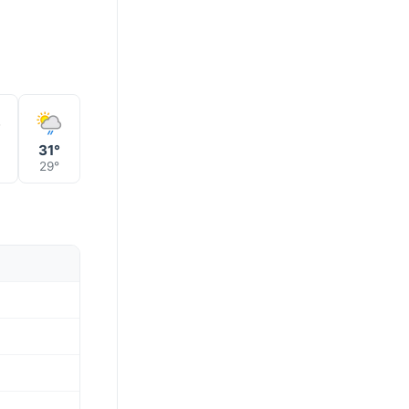
31°
29°