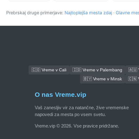
Prebrskaj druge primerjave:
Najtoplejša mesta zdaj
·
Glavne mes
🇨🇴 Vreme v Cali
🇮🇩 Vreme v Palembang
🇦🇺
🇧🇾 Vreme v Minsk
🇨🇳
O nas Vreme.vip
Vaš zanesljiv vir za natančne, žive vremenske
napovedi za mesta po vsem svetu.
Vreme.vip © 2026. Vse pravice pridržane.