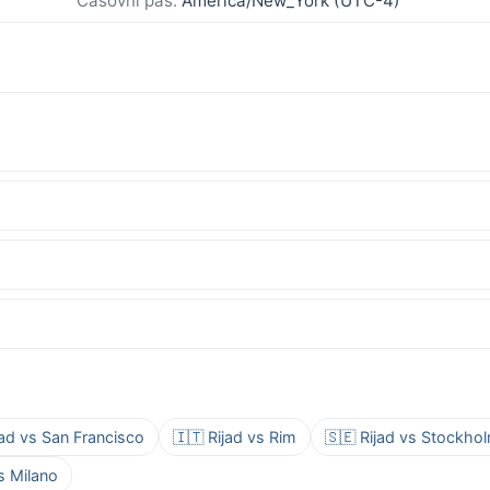
Časovni pas:
America/New_York (UTC-4)
jad vs San Francisco
🇮🇹 Rijad vs Rim
🇸🇪 Rijad vs Stockho
vs Milano