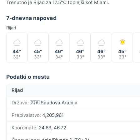
Trenutno je Rijad za 17.5°C toplejši kot Miami.
7-dnevna napoved
Rijad
44°
45°
46°
46°
46°
45°
32°
33°
34°
33°
33°
33°
Podatki o mestu
Rijad
Država:
🇸🇦 Saudova Arabija
Prebivalstvo:
4,205,961
Koordinate:
24.69, 46.72