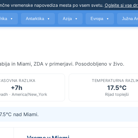
nčne vremenske napovedi
za mesta po vsem svetu
.
Oglejte si vse d
frika
Antarktika
Azija
Evropa
Južna A
▼
▼
▼
▼
bija in Miami, ZDA v primerjavi. Posodobljeno v živo.
ČASOVNA RAZLIKA
TEMPERATURNA RAZLI
+7h
17.5°C
iyadh · America/New_York
Rijad toplejši
17.5°C nad Miami.
Vreme v Miami