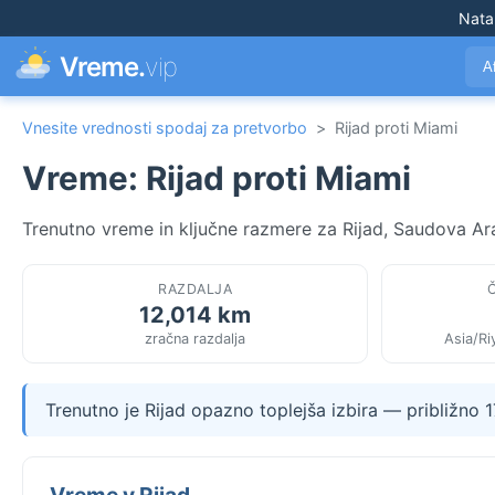
Nata
Vreme.
vip
A
Vnesite vrednosti spodaj za pretvorbo
>
Rijad proti Miami
Vreme: Rijad proti Miami
Trenutno vreme in ključne razmere za Rijad, Saudova Ara
RAZDALJA
12,014 km
zračna razdalja
Asia/R
Trenutno je Rijad opazno toplejša izbira — približno 
Vreme v Rijad