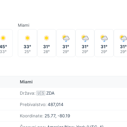
Miami
45°
33°
31°
31°
31°
31°
31°
33°
25°
28°
29°
29°
29°
29°
Miami
Država:
🇺🇸 ZDA
Prebivalstvo:
487,014
Koordinate:
25.77, -80.19