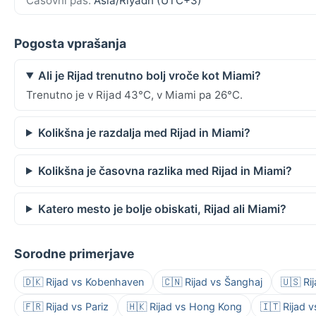
Časovni pas:
Asia/Riyadh (UTC+3)
Pogosta vprašanja
Ali je Rijad trenutno bolj vroče kot Miami?
Trenutno je v Rijad 43°C, v Miami pa 26°C.
Kolikšna je razdalja med Rijad in Miami?
Kolikšna je časovna razlika med Rijad in Miami?
Katero mesto je bolje obiskati, Rijad ali Miami?
Sorodne primerjave
🇩🇰 Rijad vs Kobenhaven
🇨🇳 Rijad vs Šanghaj
🇺🇸 Ri
🇫🇷 Rijad vs Pariz
🇭🇰 Rijad vs Hong Kong
🇮🇹 Rijad 