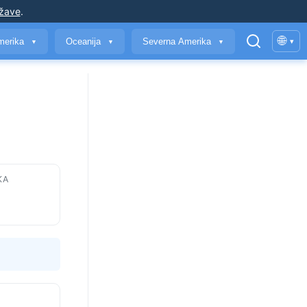
ržave
.
🌐
merika
Oceanija
Severna Amerika
▾
▼
▼
▼
KA