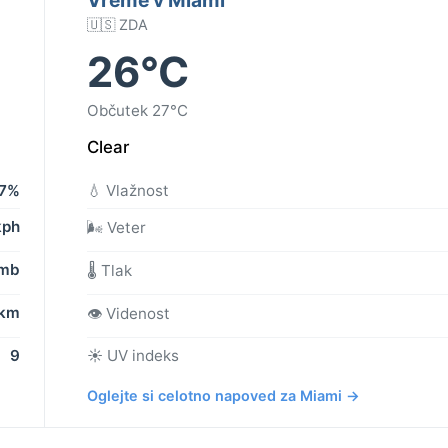
🇺🇸 ZDA
26°C
Občutek 27°C
Clear
7%
💧 Vlažnost
kph
🌬️ Veter
 mb
🌡️ Tlak
 km
👁️ Videnost
9
☀️ UV indeks
Oglejte si celotno napoved za Miami →