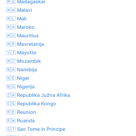
🇲🇬 Madagaskar
🇲🇼 Malavi
🇲🇱 Mali
🇲🇦 Maroko
🇲🇺 Mauritius
🇲🇷 Mavretanija
🇾🇹 Mayotte
🇲🇿 Mozambik
🇳🇦 Namibija
🇳🇪 Niger
🇳🇬 Nigerija
🇿🇦 Republika Južna Afrika
🇨🇬 Republika Kongo
🇷🇪 Reunion
🇷🇼 Ruanda
🇸🇹 Sao Tome in Principe