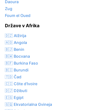
Daoura
Zug
Foum el Oued
Države v Afrika
🇩🇿 Alžirija
🇦🇴 Angola
🇧🇯 Benin
🇧🇼 Bocvana
🇧🇫 Burkina Faso
🇧🇮 Burundi
🇹🇩 Čad
🇨🇮 Côte d’Ivoire
🇩🇯 Džibuti
🇪🇬 Egipt
🇬🇶 Ekvatorialna Gvineja