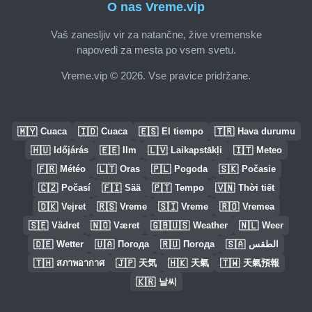
O nas Vreme.vip
Vaš zanesljiv vir za natančne, žive vremenske
napovedi za mesta po vsem svetu.
Vreme.vip © 2026. Vse pravice pridržane.
🇲🇾
🇮🇩
🇪🇸
🇹🇷
Cuaca
Cuaca
El tiempo
Hava durumu
🇭🇺
🇪🇪
🇱🇻
🇮🇹
Időjárás
Ilm
Laikapstākļi
Meteo
🇫🇷
🇱🇹
🇵🇱
🇸🇰
Météo
Oras
Pogoda
Počasie
🇨🇿
🇫🇮
🇵🇹
🇻🇳
Počasí
Sää
Tempo
Thời tiết
🇩🇰
🇷🇸
🇸🇮
🇷🇴
Vejret
Vreme
Vreme
Vremea
🇸🇪
🇳🇴
🇬🇧🇺🇸
🇳🇱
Vädret
Været
Weather
Weer
🇩🇪
🇺🇦
🇷🇺
🇸🇦
Wetter
Погода
Погода
الطقس
🇹🇭
🇯🇵
🇭🇰
🇹🇼
สภาพอากาศ
天気
天氣
天氣預報
🇰🇷
날씨