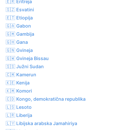
🇪🇷 Eritreja
🇸🇿 Esvatini
🇪🇹 Etiopija
🇬🇦 Gabon
🇬🇲 Gambija
🇬🇭 Gana
🇬🇳 Gvineja
🇬🇼 Gvineja Bissau
🇸🇸 Južni Sudan
🇨🇲 Kamerun
🇰🇪 Kenija
🇰🇲 Komori
🇨🇩 Kongo, demokratična republika
🇱🇸 Lesoto
🇱🇷 Liberija
🇱🇾 Libijska arabska Jamahiriya