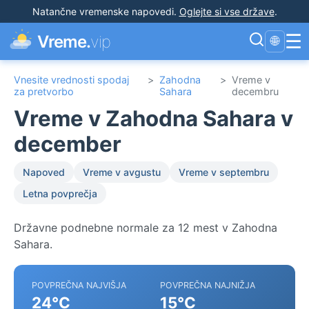
Natančne vremenske napovedi
.
Oglejte si vse države
.
☰
Vreme.
vip
🌐
Vnesite vrednosti spodaj
>
Zahodna
>
Vreme v
za pretvorbo
Sahara
decembru
Vreme v Zahodna Sahara v
december
Napoved
Vreme v avgustu
Vreme v septembru
Letna povprečja
Državne podnebne normale za 12 mest v Zahodna
Sahara.
POVPREČNA NAJVIŠJA
POVPREČNA NAJNIŽJA
24°C
15°C