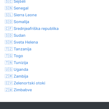
🇸🇨 Sejšeli
🇸🇳 Senegal
🇸🇱 Sierra Leone
🇸🇴 Somalija
🇨🇫 Srednjeafriška republika
🇸🇩 Sudan
🇸🇭 Sveta Helena
🇹🇿 Tanzanija
🇹🇬 Togo
🇹🇳 Tunizija
🇺🇬 Uganda
🇿🇲 Zambija
🇨🇻 Zelenortski otoki
🇿🇼 Zimbabve