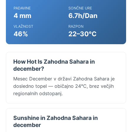
PADAVINE
SONČNE URE
4 mm
6.7h/Dan
VLAŽNOST
RAZPON
46%
22–30°C
How Hot Is Zahodna Sahara in
december?
Mesec December v državi Zahodna Sahara je
dosledno topel — običajno 24°C, brez večjih
regionalnih odstopanj.
Sunshine in Zahodna Sahara in
december