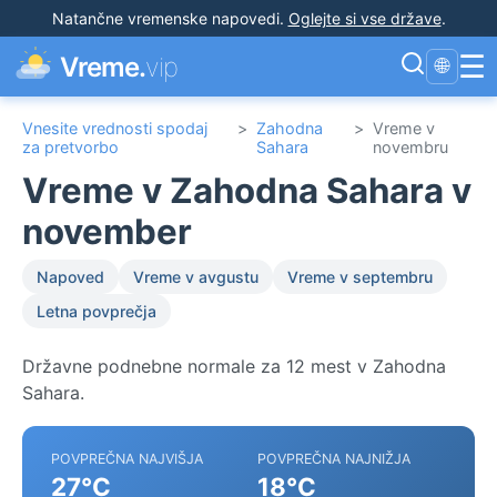
Natančne vremenske napovedi
.
Oglejte si vse države
.
☰
Vreme.
vip
🌐
Vnesite vrednosti spodaj
>
Zahodna
>
Vreme v
za pretvorbo
Sahara
novembru
Vreme v Zahodna Sahara v
november
Napoved
Vreme v avgustu
Vreme v septembru
Letna povprečja
Državne podnebne normale za 12 mest v Zahodna
Sahara.
POVPREČNA NAJVIŠJA
POVPREČNA NAJNIŽJA
27°C
18°C