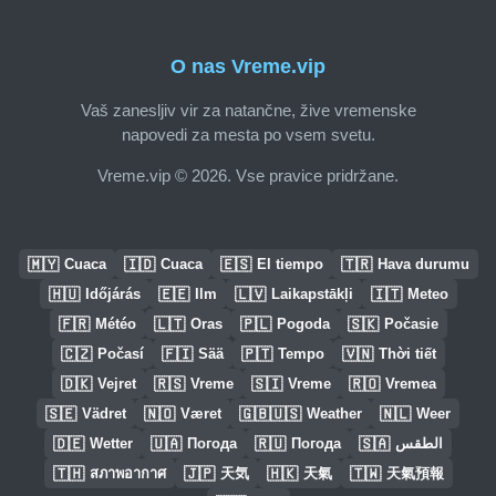
O nas Vreme.vip
Vaš zanesljiv vir za natančne, žive vremenske
napovedi za mesta po vsem svetu.
Vreme.vip © 2026. Vse pravice pridržane.
🇲🇾
🇮🇩
🇪🇸
🇹🇷
Cuaca
Cuaca
El tiempo
Hava durumu
🇭🇺
🇪🇪
🇱🇻
🇮🇹
Időjárás
Ilm
Laikapstākļi
Meteo
🇫🇷
🇱🇹
🇵🇱
🇸🇰
Météo
Oras
Pogoda
Počasie
🇨🇿
🇫🇮
🇵🇹
🇻🇳
Počasí
Sää
Tempo
Thời tiết
🇩🇰
🇷🇸
🇸🇮
🇷🇴
Vejret
Vreme
Vreme
Vremea
🇸🇪
🇳🇴
🇬🇧🇺🇸
🇳🇱
Vädret
Været
Weather
Weer
🇩🇪
🇺🇦
🇷🇺
🇸🇦
Wetter
Погода
Погода
الطقس
🇹🇭
🇯🇵
🇭🇰
🇹🇼
สภาพอากาศ
天気
天氣
天氣預報