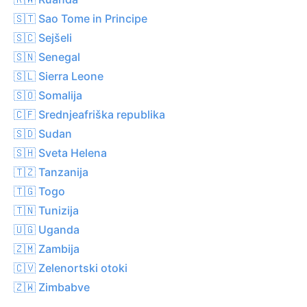
🇸🇹 Sao Tome in Principe
🇸🇨 Sejšeli
🇸🇳 Senegal
🇸🇱 Sierra Leone
🇸🇴 Somalija
🇨🇫 Srednjeafriška republika
🇸🇩 Sudan
🇸🇭 Sveta Helena
🇹🇿 Tanzanija
🇹🇬 Togo
🇹🇳 Tunizija
🇺🇬 Uganda
🇿🇲 Zambija
🇨🇻 Zelenortski otoki
🇿🇼 Zimbabve