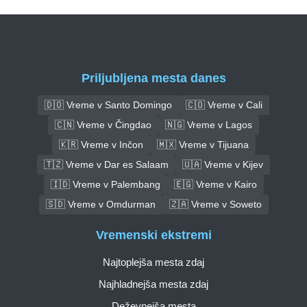
Priljubljena mesta danes
🇩🇴 Vreme v Santo Domingo
🇨🇴 Vreme v Cali
🇨🇳 Vreme v Čingdao
🇳🇬 Vreme v Lagos
🇰🇷 Vreme v Inčon
🇲🇽 Vreme v Tijuana
🇹🇿 Vreme v Dar es Salaam
🇺🇦 Vreme v Kijev
🇮🇩 Vreme v Palembang
🇪🇬 Vreme v Kairo
🇸🇩 Vreme v Omdurman
🇿🇦 Vreme v Soweto
Vremenski ekstremi
Najtoplejša mesta zdaj
Najhladnejša mesta zdaj
Deževnejša mesta