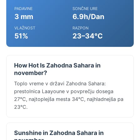
PADAVINE
SONČNE URE
3 mm
6.9h/Dan
VLAŽNOST
RAZPON
51%
23–34°C
How Hot Is Zahodna Sahara in
november?
Toplo vreme v državi Zahodna Sahara:
prestolnica Laayoune v povprečju dosega
27°C, najtoplejša mesta 34°C, najhladnejša pa
23°C.
Sunshine in Zahodna Sahara in