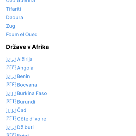
Uad Guenifa
Tifariti
Daoura
Zug
Foum el Oued
Države v Afrika
🇩🇿 Alžirija
🇦🇴 Angola
🇧🇯 Benin
🇧🇼 Bocvana
🇧🇫 Burkina Faso
🇧🇮 Burundi
🇹🇩 Čad
🇨🇮 Côte d’Ivoire
🇩🇯 Džibuti
🇪🇬 Egipt