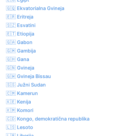
🇬🇶 Ekvatorialna Gvineja
🇪🇷 Eritreja
🇸🇿 Esvatini
🇪🇹 Etiopija
🇬🇦 Gabon
🇬🇲 Gambija
🇬🇭 Gana
🇬🇳 Gvineja
🇬🇼 Gvineja Bissau
🇸🇸 Južni Sudan
🇨🇲 Kamerun
🇰🇪 Kenija
🇰🇲 Komori
🇨🇩 Kongo, demokratična republika
🇱🇸 Lesoto
🇱🇷 Liberija