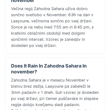
november
Večina regij Zahodna Sahara uživa dobro
sončno svetlobo v November: 6.9h na dan v
Laayoune, večinoma sončno po vsej državi.
Sonce je na nebu med 7:55 am in 6:45 pm, s
kratkimi oblačnimi obdobji med dolgimi
sončnimi intervali. Vzorec je zanesljiv in
dosleden po vsej državi.
Does It Rain In Zahodna Sahara In
november?
Zahodna Sahara je v mesecu November v
bistvu brez dežja, Laayoune pa zabeleži le
3mm padavin v 1 dneh. Suh vzorec je dosleden
po vsej državi, pri čemer puščavske in stepske
regije dobijo kvečjemu sledi padavin.