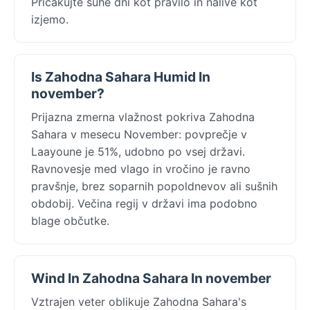
Pričakujte suhe dni kot pravilo in nalive kot
izjemo.
Is Zahodna Sahara Humid In
november?
Prijazna zmerna vlažnost pokriva Zahodna
Sahara v mesecu November: povprečje v
Laayoune je 51%, udobno po vsej državi.
Ravnovesje med vlago in vročino je ravno
pravšnje, brez soparnih popoldnevov ali sušnih
obdobij. Večina regij v državi ima podobno
blage občutke.
Wind In Zahodna Sahara In november
Vztrajen veter oblikuje Zahodna Sahara's