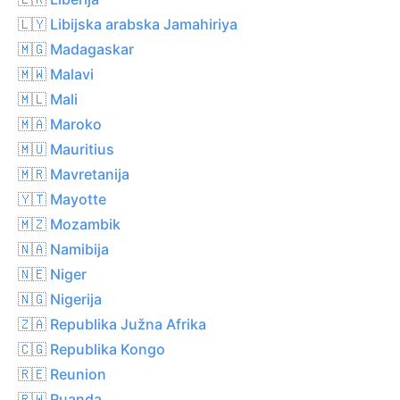
🇱🇾 Libijska arabska Jamahiriya
🇲🇬 Madagaskar
🇲🇼 Malavi
🇲🇱 Mali
🇲🇦 Maroko
🇲🇺 Mauritius
🇲🇷 Mavretanija
🇾🇹 Mayotte
🇲🇿 Mozambik
🇳🇦 Namibija
🇳🇪 Niger
🇳🇬 Nigerija
🇿🇦 Republika Južna Afrika
🇨🇬 Republika Kongo
🇷🇪 Reunion
🇷🇼 Ruanda