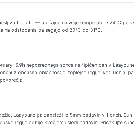
sljivo toploto — običajne najvišje temperature 24°C po v
onalna odstopanja pa segajo od 20°C do 31°C.
ruary: 6.9h neposrednega sonca na tipičen dan v Laayoune
čni z občasno oblačnostjo, toplejše regije, kot Tichla, pa
povprečja.
dežja, Laayoune pa zabeleži le 5mm padavin v 1 dneh. Suh
epske regije dobijo kvečjemu sledi padavin. Pričakujte suhe