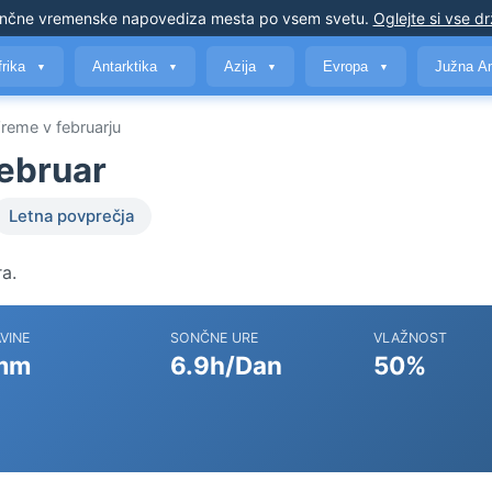
nčne vremenske napovedi
za mesta po vsem svetu
.
Oglejte si vse d
frika
Antarktika
Azija
Evropa
Južna A
▼
▼
▼
▼
reme v februarju
ebruar
Letna povprečja
a.
VINE
SONČNE URE
VLAŽNOST
mm
6.9h/Dan
50%