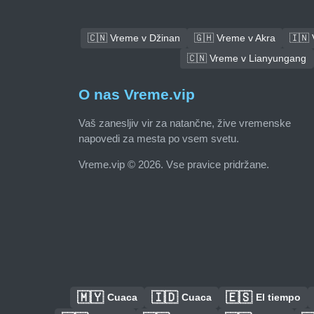
🇨🇳 Vreme v Džinan
🇬🇭 Vreme v Akra
🇮🇳
🇨🇳 Vreme v Lianyungang
O nas Vreme.vip
Vaš zanesljiv vir za natančne, žive vremenske
napovedi za mesta po vsem svetu.
Vreme.vip © 2026. Vse pravice pridržane.
🇲🇾
🇮🇩
🇪🇸
Cuaca
Cuaca
El tiempo