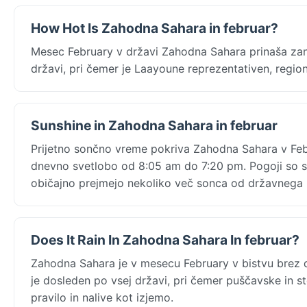
How Hot Is Zahodna Sahara in februar?
Mesec February v državi Zahodna Sahara prinaša zane
državi, pri čemer je Laayoune reprezentativen, regi
Sunshine in Zahodna Sahara in februar
Prijetno sončno vreme pokriva Zahodna Sahara v Feb
dnevno svetlobo od 8:05 am do 7:20 pm. Pogoji so son
običajno prejmejo nekoliko več sonca od državnega 
Does It Rain In Zahodna Sahara In februar?
Zahodna Sahara je v mesecu February v bistvu brez 
je dosleden po vsej državi, pri čemer puščavske in st
pravilo in nalive kot izjemo.