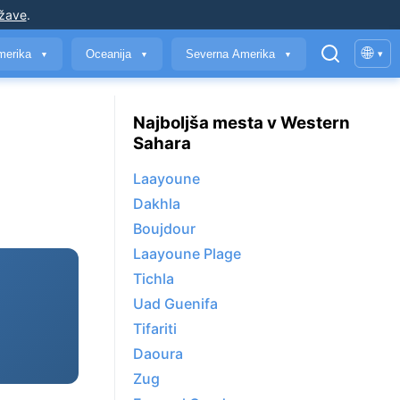
ržave
.
🌐
merika
Oceanija
Severna Amerika
▾
▼
▼
▼
Najboljša mesta v Western
Sahara
Laayoune
Dakhla
Boujdour
Laayoune Plage
Tichla
Uad Guenifa
Tifariti
Daoura
Zug