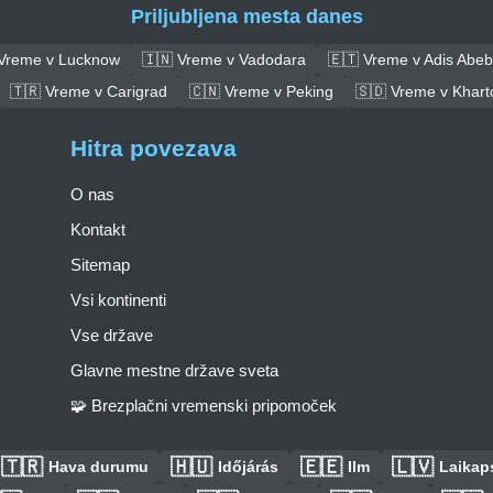
Priljubljena mesta danes
 Vreme v Lucknow
🇮🇳 Vreme v Vadodara
🇪🇹 Vreme v Adis Abe
🇹🇷 Vreme v Carigrad
🇨🇳 Vreme v Peking
🇸🇩 Vreme v Khar
Hitra povezava
O nas
Kontakt
Sitemap
Vsi kontinenti
Vse države
Glavne mestne države sveta
🧩 Brezplačni vremenski pripomoček
🇹🇷
🇭🇺
🇪🇪
🇱🇻
Hava durumu
Időjárás
Ilm
Laikaps