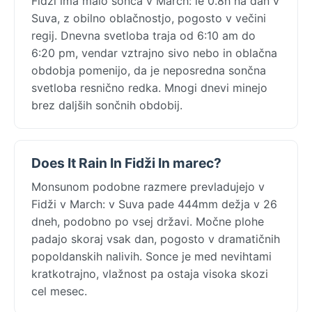
Fidži ima malo sonca v March: le 0.8h na dan v
Suva, z obilno oblačnostjo, pogosto v večini
regij. Dnevna svetloba traja od 6:10 am do
6:20 pm, vendar vztrajno sivo nebo in oblačna
obdobja pomenijo, da je neposredna sončna
svetloba resnično redka. Mnogi dnevi minejo
brez daljših sončnih obdobij.
Does It Rain In Fidži In marec?
Monsunom podobne razmere prevladujejo v
Fidži v March: v Suva pade 444mm dežja v 26
dneh, podobno po vsej državi. Močne plohe
padajo skoraj vsak dan, pogosto v dramatičnih
popoldanskih nalivih. Sonce je med nevihtami
kratkotrajno, vlažnost pa ostaja visoka skozi
cel mesec.