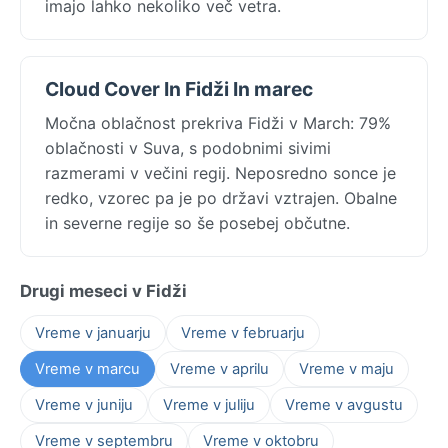
imajo lahko nekoliko več vetra.
Cloud Cover In Fidži In marec
Močna oblačnost prekriva Fidži v March: 79%
oblačnosti v Suva, s podobnimi sivimi
razmerami v večini regij. Neposredno sonce je
redko, vzorec pa je po državi vztrajen. Obalne
in severne regije so še posebej občutne.
Drugi meseci v Fidži
Vreme v januarju
Vreme v februarju
Vreme v marcu
Vreme v aprilu
Vreme v maju
Vreme v juniju
Vreme v juliju
Vreme v avgustu
Vreme v septembru
Vreme v oktobru