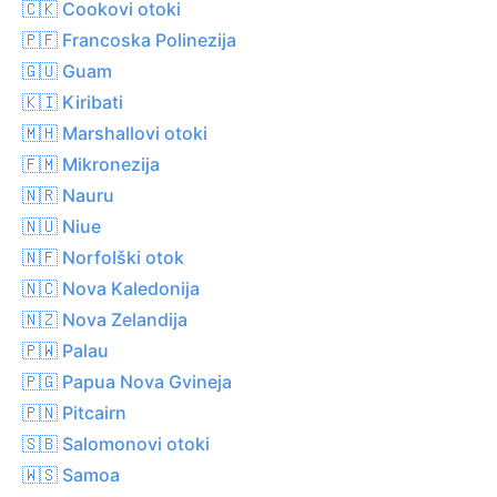
🇨🇰 Cookovi otoki
🇵🇫 Francoska Polinezija
🇬🇺 Guam
🇰🇮 Kiribati
🇲🇭 Marshallovi otoki
🇫🇲 Mikronezija
🇳🇷 Nauru
🇳🇺 Niue
🇳🇫 Norfolški otok
🇳🇨 Nova Kaledonija
🇳🇿 Nova Zelandija
🇵🇼 Palau
🇵🇬 Papua Nova Gvineja
🇵🇳 Pitcairn
🇸🇧 Salomonovi otoki
🇼🇸 Samoa