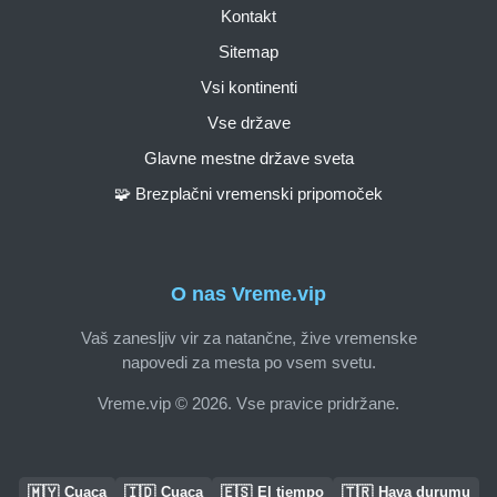
Kontakt
Sitemap
Vsi kontinenti
Vse države
Glavne mestne države sveta
🧩 Brezplačni vremenski pripomoček
O nas Vreme.vip
Vaš zanesljiv vir za natančne, žive vremenske
napovedi za mesta po vsem svetu.
Vreme.vip © 2026. Vse pravice pridržane.
🇲🇾
🇮🇩
🇪🇸
🇹🇷
Cuaca
Cuaca
El tiempo
Hava durumu