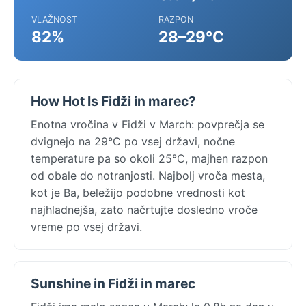
VLAŽNOST
RAZPON
82%
28–29°C
How Hot Is Fidži in marec?
Enotna vročina v Fidži v March: povprečja se
dvignejo na 29°C po vsej državi, nočne
temperature pa so okoli 25°C, majhen razpon
od obale do notranjosti. Najbolj vroča mesta,
kot je Ba, beležijo podobne vrednosti kot
najhladnejša, zato načrtujte dosledno vroče
vreme po vsej državi.
Sunshine in Fidži in marec