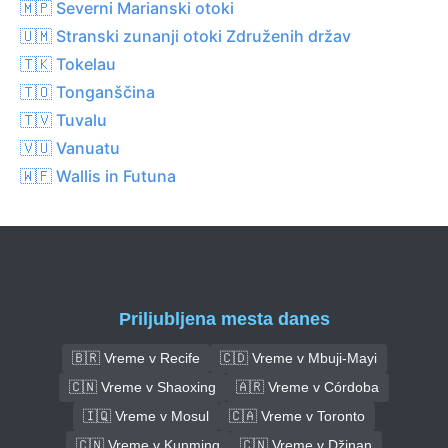
🇲🇵 Severni Marianski otoki
🇺🇲 Stranski zunanji otoki Združenih držav
🇹🇰 Tokelau
🇹🇴 Tonganščina
🇹🇻 Tuvalu
🇻🇺 Vanuatu
🇼🇫 Wallis in Futuna
Priljubljena mesta danes
🇧🇷 Vreme v Recife
🇨🇩 Vreme v Mbuji-Mayi
🇨🇳 Vreme v Shaoxing
🇦🇷 Vreme v Córdoba
🇮🇶 Vreme v Mosul
🇨🇦 Vreme v Toronto
🇨🇳 Vreme v Kunming
🇨🇳 Vreme v Džinan