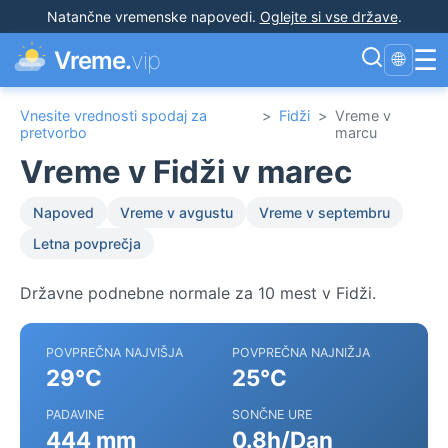
Natančne vremenske napovedi
.
Oglejte si vse države
.
☰
Vreme.
vip
🌐
Vnesite vrednosti spodaj za
>
Fidži
>
Vreme v
pretvorbo
marcu
Vreme v Fidži v marec
Napoved
Vreme v avgustu
Vreme v septembru
Letna povprečja
Državne podnebne normale za 10 mest v Fidži.
POVPREČNA NAJVIŠJA
POVPREČNA NAJNIŽJA
29°C
25°C
PADAVINE
SONČNE URE
444 mm
0.8h/Dan