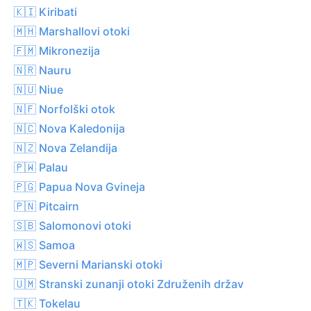
🇰🇮 Kiribati
🇲🇭 Marshallovi otoki
🇫🇲 Mikronezija
🇳🇷 Nauru
🇳🇺 Niue
🇳🇫 Norfolški otok
🇳🇨 Nova Kaledonija
🇳🇿 Nova Zelandija
🇵🇼 Palau
🇵🇬 Papua Nova Gvineja
🇵🇳 Pitcairn
🇸🇧 Salomonovi otoki
🇼🇸 Samoa
🇲🇵 Severni Marianski otoki
🇺🇲 Stranski zunanji otoki Združenih držav
🇹🇰 Tokelau