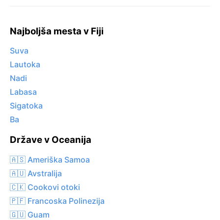
Najboljša mesta v Fiji
Suva
Lautoka
Nadi
Labasa
Sigatoka
Ba
Države v Oceanija
🇦🇸 Ameriška Samoa
🇦🇺 Avstralija
🇨🇰 Cookovi otoki
🇵🇫 Francoska Polinezija
🇬🇺 Guam