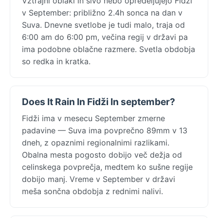
Vztrajni oblaki in sivo nebo opredeljujejo Fidži
v September: približno 2.4h sonca na dan v
Suva. Dnevne svetlobe je tudi malo, traja od
6:00 am do 6:00 pm, večina regij v državi pa
ima podobne oblačne razmere. Svetla obdobja
so redka in kratka.
Does It Rain In Fidži In september?
Fidži ima v mesecu September zmerne
padavine — Suva ima povprečno 89mm v 13
dneh, z opaznimi regionalnimi razlikami.
Obalna mesta pogosto dobijo več dežja od
celinskega povprečja, medtem ko sušne regije
dobijo manj. Vreme v September v državi
meša sončna obdobja z rednimi nalivi.