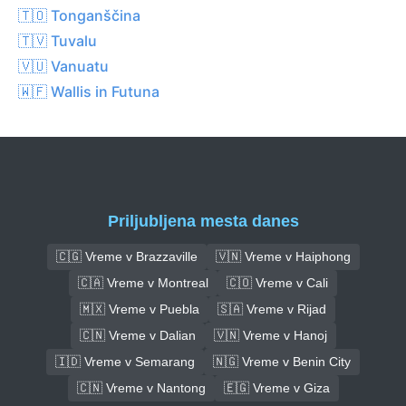
🇹🇴 Tonganščina
🇹🇻 Tuvalu
🇻🇺 Vanuatu
🇼🇫 Wallis in Futuna
Priljubljena mesta danes
🇨🇬 Vreme v Brazzaville
🇻🇳 Vreme v Haiphong
🇨🇦 Vreme v Montreal
🇨🇴 Vreme v Cali
🇲🇽 Vreme v Puebla
🇸🇦 Vreme v Rijad
🇨🇳 Vreme v Dalian
🇻🇳 Vreme v Hanoj
🇮🇩 Vreme v Semarang
🇳🇬 Vreme v Benin City
🇨🇳 Vreme v Nantong
🇪🇬 Vreme v Giza