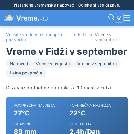
Natančne vremenske napovedi
.
Oglejte si vse države
.
☰
Vreme.
vip
🌐
Vnesite vrednosti spodaj za
>
Fidži
>
Vreme v
pretvorbo
septembru
Vreme v Fidži v september
Napoved
Vreme v avgustu
Vreme v septembru
Letna povprečja
Državne podnebne normale za 10 mest v Fidži.
POVPREČNA NAJVIŠJA
POVPREČNA NAJNIŽJA
27°C
22°C
PADAVINE
SONČNE URE
89 mm
2.4h/Dan