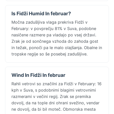
Is Fidži Humid In februar?
Močna zadušljiva vlaga prekriva Fidži v
February: v povprečju 81% v Suva, podobne
nasičene razmere pa vladajo po vsej državi.
Zrak je od sončnega vzhoda do zahoda gost
in težak, ponoči pa le malo olajšanja. Obalne in
tropske regije so še posebej zadušljive.
Wind In Fidži In februar
Rahli vetrovi so značilni za Fidži v February: 16
kph v Suva, s podobnimi blagimi vetrovnimi
razmerami v večini regij. Zrak se premika
dovolj, da na tople dni ohrani svežino, vendar
ne dovolj, da bi bil moteč. Obmorska mesta