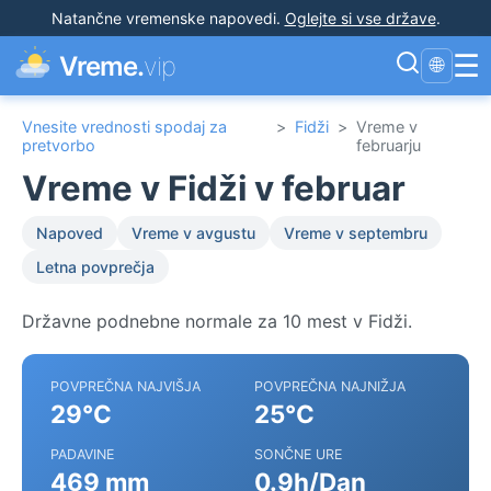
Natančne vremenske napovedi
.
Oglejte si vse države
.
☰
Vreme.
vip
🌐
Vnesite vrednosti spodaj za
>
Fidži
>
Vreme v
pretvorbo
februarju
Vreme v Fidži v februar
Napoved
Vreme v avgustu
Vreme v septembru
Letna povprečja
Državne podnebne normale za 10 mest v Fidži.
POVPREČNA NAJVIŠJA
POVPREČNA NAJNIŽJA
29°C
25°C
PADAVINE
SONČNE URE
469 mm
0.9h/Dan