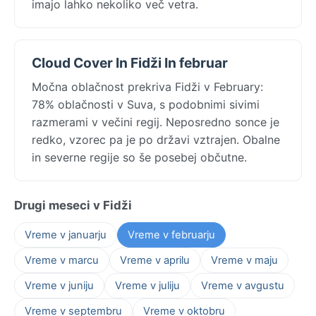
imajo lahko nekoliko več vetra.
Cloud Cover In Fidži In februar
Močna oblačnost prekriva Fidži v February:
78% oblačnosti v Suva, s podobnimi sivimi
razmerami v večini regij. Neposredno sonce je
redko, vzorec pa je po državi vztrajen. Obalne
in severne regije so še posebej občutne.
Drugi meseci v Fidži
Vreme v januarju
Vreme v februarju
Vreme v marcu
Vreme v aprilu
Vreme v maju
Vreme v juniju
Vreme v juliju
Vreme v avgustu
Vreme v septembru
Vreme v oktobru