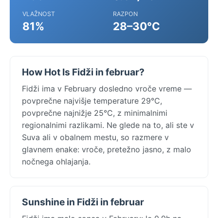
VLAŽNOST
RAZPON
81%
28–30°C
How Hot Is Fidži in februar?
Fidži ima v February dosledno vroče vreme —
povprečne najvišje temperature 29°C,
povprečne najnižje 25°C, z minimalnimi
regionalnimi razlikami. Ne glede na to, ali ste v
Suva ali v obalnem mestu, so razmere v
glavnem enake: vroče, pretežno jasno, z malo
nočnega ohlajanja.
Sunshine in Fidži in februar