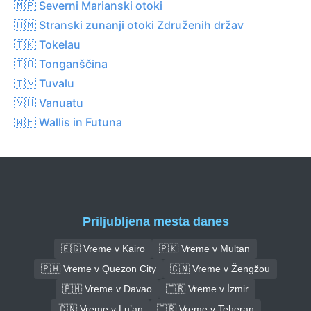
🇲🇵 Severni Marianski otoki
🇺🇲 Stranski zunanji otoki Združenih držav
🇹🇰 Tokelau
🇹🇴 Tonganščina
🇹🇻 Tuvalu
🇻🇺 Vanuatu
🇼🇫 Wallis in Futuna
Priljubljena mesta danes
🇪🇬 Vreme v Kairo
🇵🇰 Vreme v Multan
🇵🇭 Vreme v Quezon City
🇨🇳 Vreme v Žengžou
🇵🇭 Vreme v Davao
🇹🇷 Vreme v İzmir
🇨🇳 Vreme v Lu’an
🇮🇷 Vreme v Teheran