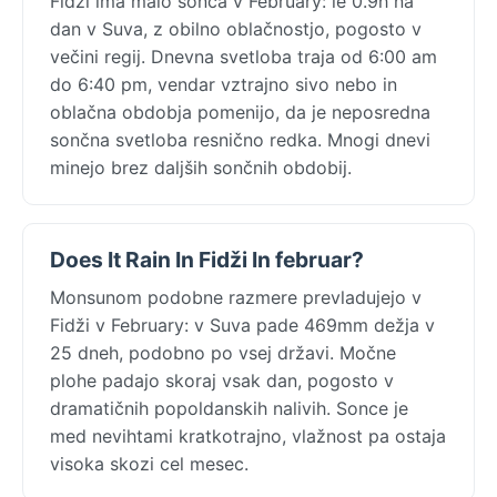
Fidži ima malo sonca v February: le 0.9h na
dan v Suva, z obilno oblačnostjo, pogosto v
večini regij. Dnevna svetloba traja od 6:00 am
do 6:40 pm, vendar vztrajno sivo nebo in
oblačna obdobja pomenijo, da je neposredna
sončna svetloba resnično redka. Mnogi dnevi
minejo brez daljših sončnih obdobij.
Does It Rain In Fidži In februar?
Monsunom podobne razmere prevladujejo v
Fidži v February: v Suva pade 469mm dežja v
25 dneh, podobno po vsej državi. Močne
plohe padajo skoraj vsak dan, pogosto v
dramatičnih popoldanskih nalivih. Sonce je
med nevihtami kratkotrajno, vlažnost pa ostaja
visoka skozi cel mesec.