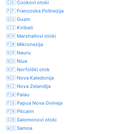
🇨🇰 Cookovi otoki
🇵🇫 Francoska Polinezija
🇬🇺 Guam
🇰🇮 Kiribati
🇲🇭 Marshallovi otoki
🇫🇲 Mikronezija
🇳🇷 Nauru
🇳🇺 Niue
🇳🇫 Norfolški otok
🇳🇨 Nova Kaledonija
🇳🇿 Nova Zelandija
🇵🇼 Palau
🇵🇬 Papua Nova Gvineja
🇵🇳 Pitcairn
🇸🇧 Salomonovi otoki
🇼🇸 Samoa