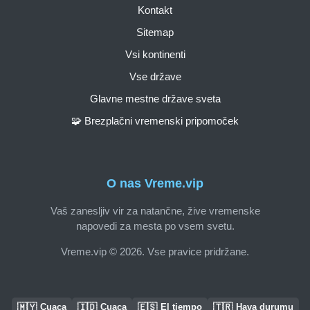
Kontakt
Sitemap
Vsi kontinenti
Vse države
Glavne mestne države sveta
🧩 Brezplačni vremenski pripomoček
O nas Vreme.vip
Vaš zanesljiv vir za natančne, žive vremenske
napovedi za mesta po vsem svetu.
Vreme.vip © 2026. Vse pravice pridržane.
🇲🇾
🇮🇩
🇪🇸
🇹🇷
Cuaca
Cuaca
El tiempo
Hava durumu