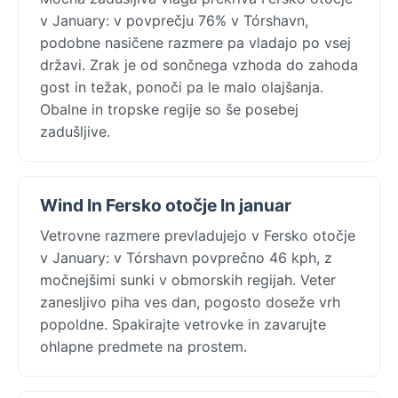
v January: v povprečju 76% v Tórshavn,
podobne nasičene razmere pa vladajo po vsej
državi. Zrak je od sončnega vzhoda do zahoda
gost in težak, ponoči pa le malo olajšanja.
Obalne in tropske regije so še posebej
zadušljive.
Wind In Fersko otočje In januar
Vetrovne razmere prevladujejo v Fersko otočje
v January: v Tórshavn povprečno 46 kph, z
močnejšimi sunki v obmorskih regijah. Veter
zanesljivo piha ves dan, pogosto doseže vrh
popoldne. Spakirajte vetrovke in zavarujte
ohlapne predmete na prostem.