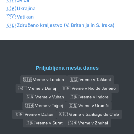
🇺🇦 Ukrajina
🇻🇦 Vatikan
🇬🇧 Združeno kraljestvo (V. Britanija in S. Irska)
Priljubljena mesta danes
🇬🇧 Vreme v London
🇺🇿 Vreme v Taškent
🇦🇹 Vreme v Dunaj
🇧🇷 Vreme v Rio de Janeiro
🇨🇳 Vreme v Vuhan
🇮🇳 Vreme v Indore
🇹🇼 Vreme v Tajpej
🇨🇳 Vreme v Urumči
🇨🇳 Vreme v Dalian
🇨🇱 Vreme v Santiago de Chile
🇮🇳 Vreme v Surat
🇨🇳 Vreme v Zhuhai