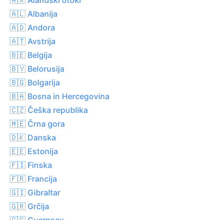
🇦🇱 Albanija
🇦🇩 Andora
🇦🇹 Avstrija
🇧🇪 Belgija
🇧🇾 Belorusija
🇧🇬 Bolgarija
🇧🇦 Bosna in Hercegovina
🇨🇿 Češka republika
🇲🇪 Črna gora
🇩🇰 Danska
🇪🇪 Estonija
🇫🇮 Finska
🇫🇷 Francija
🇬🇮 Gibraltar
🇬🇷 Grčija
🇬🇬 Guernsey