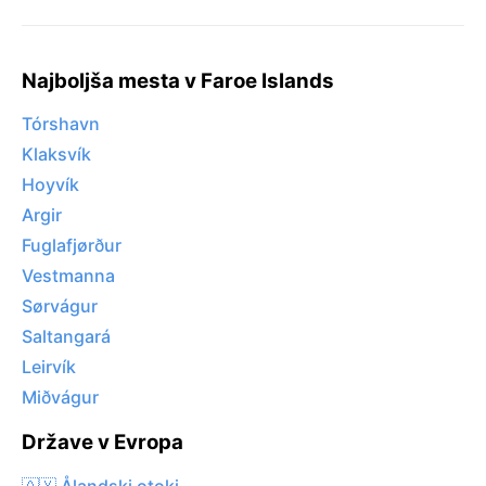
Najboljša mesta v Faroe Islands
Tórshavn
Klaksvík
Hoyvík
Argir
Fuglafjørður
Vestmanna
Sørvágur
Saltangará
Leirvík
Miðvágur
Države v Evropa
🇦🇽 Ålandski otoki