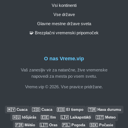
Vsi kontinenti
Vse države
Glavne mestne države sveta
🧩 Brezplačni vremenski pripomoček
O nas Vreme.vip
Vaš zanesljiv vir za natančne, žive vremenske
napovedi za mesta po vsem svetu.
Vreme.vip © 2026. Vse pravice pridržane.
🇲🇾
🇮🇩
🇪🇸
🇹🇷
Cuaca
Cuaca
El tiempo
Hava durumu
🇭🇺
🇪🇪
🇱🇻
🇮🇹
Időjárás
Ilm
Laikapstākļi
Meteo
🇫🇷
🇱🇹
🇵🇱
🇸🇰
Météo
Oras
Pogoda
Počasie