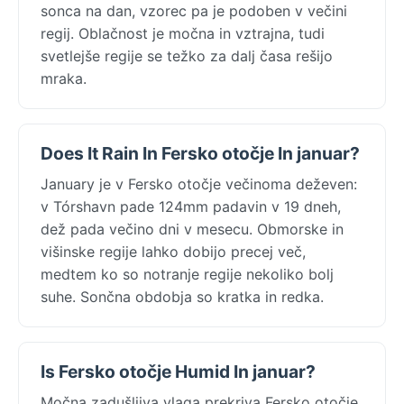
sonca na dan, vzorec pa je podoben v večini
regij. Oblačnost je močna in vztrajna, tudi
svetlejše regije se težko za dalj časa rešijo
mraka.
Does It Rain In Fersko otočje In januar?
January je v Fersko otočje večinoma deževen:
v Tórshavn pade 124mm padavin v 19 dneh,
dež pada večino dni v mesecu. Obmorske in
višinske regije lahko dobijo precej več,
medtem ko so notranje regije nekoliko bolj
suhe. Sončna obdobja so kratka in redka.
Is Fersko otočje Humid In januar?
Močna zadušljiva vlaga prekriva Fersko otočje