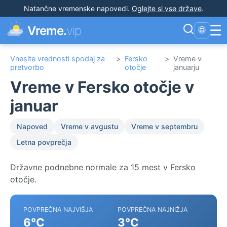
Natančne vremenske napovedi
.
Oglejte si vse države
.
☰
Vreme.
vip
🌐
Vnesite vrednosti spodaj za
>
Fersko
>
Vreme v
pretvorbo
otočje
januarju
Vreme v Fersko otočje v
januar
Napoved
Vreme v avgustu
Vreme v septembru
Letna povprečja
Državne podnebne normale za 15 mest v Fersko
otočje.
POVPREČNA NAJVIŠJA
POVPREČNA NAJNIŽJA
6°C
3°C