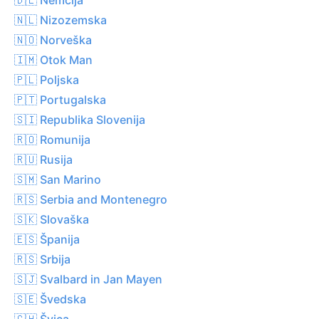
🇳🇱 Nizozemska
🇳🇴 Norveška
🇮🇲 Otok Man
🇵🇱 Poljska
🇵🇹 Portugalska
🇸🇮 Republika Slovenija
🇷🇴 Romunija
🇷🇺 Rusija
🇸🇲 San Marino
🇷🇸 Serbia and Montenegro
🇸🇰 Slovaška
🇪🇸 Španija
🇷🇸 Srbija
🇸🇯 Svalbard in Jan Mayen
🇸🇪 Švedska
🇨🇭 Švica