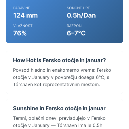
PADAVINE
SONČNE URE
124 mm
0.5h/Dan
VLAŽNOST
RAZPON
76%
6–7°C
How Hot Is Fersko otočje in januar?
Povsod hladno in enakomerno vreme: Fersko
otočje v January v povprečju dosega 6°C, s
Tórshavn kot reprezentativnim mestom.
Sunshine in Fersko otočje in januar
Temni, oblačni dnevi prevladujejo v Fersko
otočje v January — Tórshavn ima le 0.5h