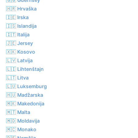
🇭🇷 Hrvaška
🇮🇪 Irska
🇮🇸 Islandija
🇮🇹 Italija
🇯🇪 Jersey
🇽🇰 Kosovo
🇱🇻 Latvija
🇱🇮 Lihtenštajn
🇱🇹 Litva
🇱🇺 Luksemburg
🇭🇺 Madžarska
🇲🇰 Makedonija
🇲🇹 Malta
🇲🇩 Moldavija
🇲🇨 Monako
🇩🇪 Nemčija