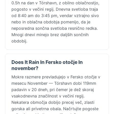
0.5h na dan v Tórshavn, z obilno oblačnostjo,
pogosto v večini regij. Dnevna svetloba traja
od 8:40 am do 3:45 pm, vendar vztrajno sivo
nebo in oblačna obdobja pomenijo, da je
neposredna sončna svetloba resnično redka.
Mnogi dnevi minejo brez daljših sončnih
obdobij.
Does It Rain In Fersko otočje In
november?
Mokre razmere prevladujejo v Fersko otočje v
mesecu November — Tórshavn dobi 119mm
padavin v 20 dneh, pri čemer je dež skoraj
vsakodnevna značilnost v večini regij.
Nekatera območja dobijo precej več, zlasti
gorska ali privetrna obala. Načrtujte pogoste