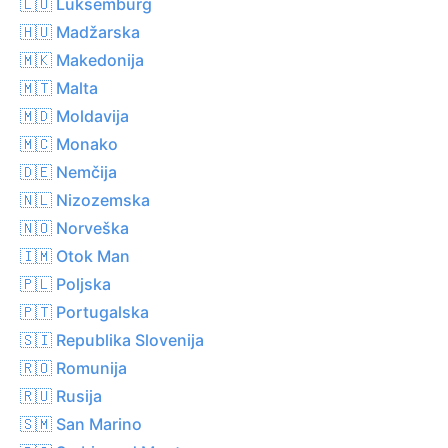
🇱🇺 Luksemburg
🇭🇺 Madžarska
🇲🇰 Makedonija
🇲🇹 Malta
🇲🇩 Moldavija
🇲🇨 Monako
🇩🇪 Nemčija
🇳🇱 Nizozemska
🇳🇴 Norveška
🇮🇲 Otok Man
🇵🇱 Poljska
🇵🇹 Portugalska
🇸🇮 Republika Slovenija
🇷🇴 Romunija
🇷🇺 Rusija
🇸🇲 San Marino