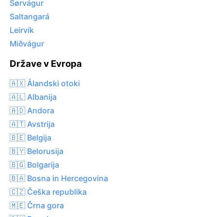
Sørvágur
Saltangará
Leirvík
Miðvágur
Države v Evropa
🇦🇽 Ålandski otoki
🇦🇱 Albanija
🇦🇩 Andora
🇦🇹 Avstrija
🇧🇪 Belgija
🇧🇾 Belorusija
🇧🇬 Bolgarija
🇧🇦 Bosna in Hercegovina
🇨🇿 Češka republika
🇲🇪 Črna gora