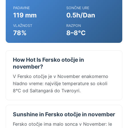
PADAVINE
SONČNE URE
119 mm
0.5h/Dan
VLAŽNOST
RAZPON
78%
8–8°C
How Hot Is Fersko otočje in
november?
V Fersko otočje je v November enakomerno
hladno vreme: najvišje temperature so okoli
8°C od Saltangará do Tvøroyri.
Sunshine in Fersko otočje in november
Fersko otočje ima malo sonca v November: le