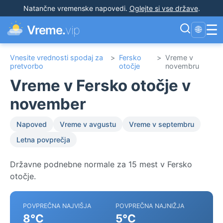
Natančne vremenske napovedi
.
Oglejte si vse države
.
☰
Vreme.
vip
🌐
Vnesite vrednosti spodaj za
>
Fersko
>
Vreme v
pretvorbo
otočje
novembru
Vreme v Fersko otočje v
november
Napoved
Vreme v avgustu
Vreme v septembru
Letna povprečja
Državne podnebne normale za 15 mest v Fersko
otočje.
POVPREČNA NAJVIŠJA
POVPREČNA NAJNIŽJA
8°C
5°C