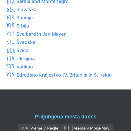
🇷🇸 Serbia and Montenegro
🇸🇰 Slovaška
🇪🇸 Španija
🇷🇸 Srbija
🇸🇯 Svalbard in Jan Mayen
🇸🇪 Švedska
🇨🇭 Švica
🇺🇦 Ukrajina
🇻🇦 Vatikan
🇬🇧 Združeno kraljestvo (V. Britanija in S. Irska)
Priljubljena mesta danes
🇧🇷 Vreme v Recife
🇨🇩 Vreme v Mbuji-Mayi