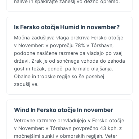
nalive in spakirajte zanesljivo dežno opremo.
Is Fersko otočje Humid In november?
Močna zadušljiva vlaga prekriva Fersko otočje
v November: v povprečju 78% v Tórshavn,
podobne nasičene razmere pa vladajo po vsej
državi. Zrak je od sončnega vzhoda do zahoda
gost in težak, ponoči pa le malo olajšanja.
Obalne in tropske regije so še posebej
zadušljive.
Wind In Fersko otočje In november
Vetrovne razmere prevladujejo v Fersko otočje
v November: v Tórshavn povprečno 43 kph, z
močnejšimi sunki v obmorskih regijah. Veter