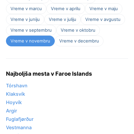
Vreme v marcu
Vreme v aprilu
Vreme v maju
Vreme v juniju
Vreme v juliju
Vreme v avgustu
Vreme v septembru
Vreme v oktobru
Vreme v novembru
Vreme v decembru
Najboljša mesta v Faroe Islands
Tórshavn
Klaksvík
Hoyvík
Argir
Fuglafjørður
Vestmanna