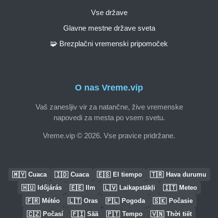
Vse države
Glavne mestne države sveta
🧩 Brezplačni vremenski pripomoček
O nas Vreme.vip
Vaš zanesljiv vir za natančne, žive vremenske
napovedi za mesta po vsem svetu.
Vreme.vip © 2026. Vse pravice pridržane.
🇲🇾
🇮🇩
🇪🇸
🇹🇷
Cuaca
Cuaca
El tiempo
Hava durumu
🇭🇺
🇪🇪
🇱🇻
🇮🇹
Időjárás
Ilm
Laikapstākļi
Meteo
🇫🇷
🇱🇹
🇵🇱
🇸🇰
Météo
Oras
Pogoda
Počasie
🇨🇿
🇫🇮
🇵🇹
🇻🇳
Počasí
Sää
Tempo
Thời tiết