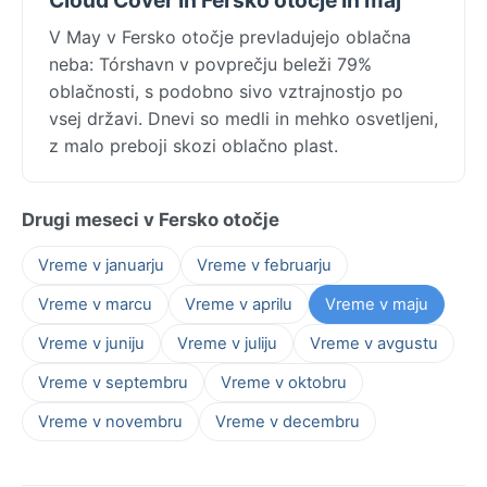
V May v Fersko otočje prevladujejo oblačna
neba: Tórshavn v povprečju beleži 79%
oblačnosti, s podobno sivo vztrajnostjo po
vsej državi. Dnevi so medli in mehko osvetljeni,
z malo preboji skozi oblačno plast.
Drugi meseci v Fersko otočje
Vreme v januarju
Vreme v februarju
Vreme v marcu
Vreme v aprilu
Vreme v maju
Vreme v juniju
Vreme v juliju
Vreme v avgustu
Vreme v septembru
Vreme v oktobru
Vreme v novembru
Vreme v decembru