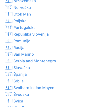
🇳🇱 Nizozemska
🇳🇴 Norveška
🇮🇲 Otok Man
🇵🇱 Poljska
🇵🇹 Portugalska
🇸🇮 Republika Slovenija
🇷🇴 Romunija
🇷🇺 Rusija
🇸🇲 San Marino
🇷🇸 Serbia and Montenegro
🇸🇰 Slovaška
🇪🇸 Španija
🇷🇸 Srbija
🇸🇯 Svalbard in Jan Mayen
🇸🇪 Švedska
🇨🇭 Švica