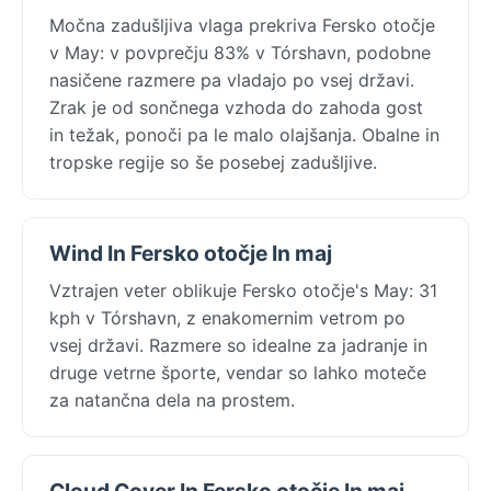
Močna zadušljiva vlaga prekriva Fersko otočje
v May: v povprečju 83% v Tórshavn, podobne
nasičene razmere pa vladajo po vsej državi.
Zrak je od sončnega vzhoda do zahoda gost
in težak, ponoči pa le malo olajšanja. Obalne in
tropske regije so še posebej zadušljive.
Wind In Fersko otočje In maj
Vztrajen veter oblikuje Fersko otočje's May: 31
kph v Tórshavn, z enakomernim vetrom po
vsej državi. Razmere so idealne za jadranje in
druge vetrne športe, vendar so lahko moteče
za natančna dela na prostem.
Cloud Cover In Fersko otočje In maj