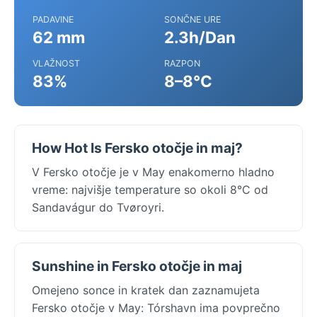
PADAVINE
SONČNE URE
62 mm
2.3h/Dan
VLAŽNOST
RAZPON
83%
8–8°C
How Hot Is Fersko otočje in maj?
V Fersko otočje je v May enakomerno hladno
vreme: najvišje temperature so okoli 8°C od
Sandavágur do Tvøroyri.
Sunshine in Fersko otočje in maj
Omejeno sonce in kratek dan zaznamujeta
Fersko otočje v May: Tórshavn ima povprečno