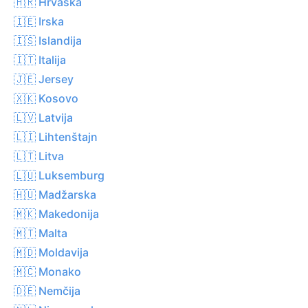
🇭🇷 Hrvaška
🇮🇪 Irska
🇮🇸 Islandija
🇮🇹 Italija
🇯🇪 Jersey
🇽🇰 Kosovo
🇱🇻 Latvija
🇱🇮 Lihtenštajn
🇱🇹 Litva
🇱🇺 Luksemburg
🇭🇺 Madžarska
🇲🇰 Makedonija
🇲🇹 Malta
🇲🇩 Moldavija
🇲🇨 Monako
🇩🇪 Nemčija