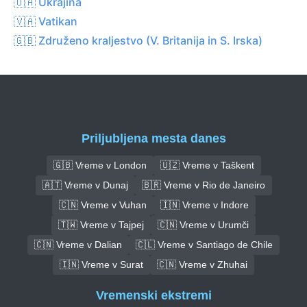
🇺🇦 Ukrajina
🇻🇦 Vatikan
🇬🇧 Združeno kraljestvo (V. Britanija in S. Irska)
Priljubljena mesta danes
🇬🇧 Vreme v London
🇺🇿 Vreme v Taškent
🇦🇹 Vreme v Dunaj
🇧🇷 Vreme v Rio de Janeiro
🇨🇳 Vreme v Vuhan
🇮🇳 Vreme v Indore
🇹🇼 Vreme v Tajpej
🇨🇳 Vreme v Urumči
🇨🇳 Vreme v Dalian
🇨🇱 Vreme v Santiago de Chile
🇮🇳 Vreme v Surat
🇨🇳 Vreme v Zhuhai
Vremenski ekstremi