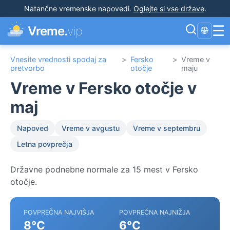
Natančne vremenske napovedi
.
Oglejte si vse države
.
☰
Vreme.
vip
🌐
Vnesite vrednosti spodaj za
>
Fersko
>
Vreme v
pretvorbo
otočje
maju
Vreme v Fersko otočje v
maj
Napoved
Vreme v avgustu
Vreme v septembru
Letna povprečja
Državne podnebne normale za 15 mest v Fersko
otočje.
POVPREČNA NAJVIŠJA
POVPREČNA NAJNIŽJA
8°C
6°C