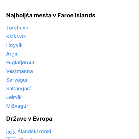
Najboljša mesta v Faroe Islands
Tórshavn
Klaksvík
Hoyvík
Argir
Fuglafjørður
Vestmanna
Sørvágur
Saltangará
Leirvík
Miðvágur
Države v Evropa
🇦🇽 Ålandski otoki