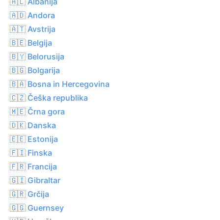
🇦🇱 Albanija
🇦🇩 Andora
🇦🇹 Avstrija
🇧🇪 Belgija
🇧🇾 Belorusija
🇧🇬 Bolgarija
🇧🇦 Bosna in Hercegovina
🇨🇿 Češka republika
🇲🇪 Črna gora
🇩🇰 Danska
🇪🇪 Estonija
🇫🇮 Finska
🇫🇷 Francija
🇬🇮 Gibraltar
🇬🇷 Grčija
🇬🇬 Guernsey