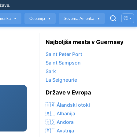
ržave
.
🌐
merika
Oceanija
Severna Amerika
▾
▼
▼
▼
Najboljša mesta v Guernsey
Saint Peter Port
Saint Sampson
Sark
La Seigneurie
Države v Evropa
🇦🇽 Ålandski otoki
🇦🇱 Albanija
🇦🇩 Andora
🇦🇹 Avstrija