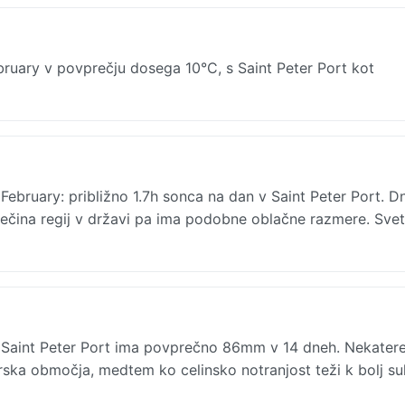
uary v povprečju dosega 10°C, s Saint Peter Port kot
 February: približno 1.7h sonca na dan v Saint Peter Port. 
večina regij v državi pa ima podobne oblačne razmere. Svet
 Saint Peter Port ima povprečno 86mm v 14 dneh. Nekatere
orska območja, medtem ko celinsko notranjost teži k bolj s