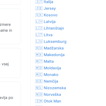
🇮🇹 Italija
🇯🇪 Jersey
🇽🇰 Kosovo
🇱🇻 Latvija
azmere
🇱🇮 Lihtenštajn
alne in
🇱🇹 Litva
🇱🇺 Luksemburg
🇭🇺 Madžarska
🇲🇰 Makedonija
🇲🇹 Malta
 vsej
🇲🇩 Moldavija
🇲🇨 Monako
🇩🇪 Nemčija
🇳🇱 Nizozemska
🇳🇴 Norveška
avlja po
🇮🇲 Otok Man