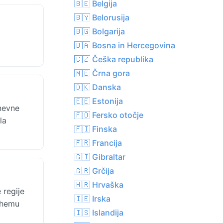
🇧🇪 Belgija
🇧🇾 Belorusija
🇧🇬 Bolgarija
🇧🇦 Bosna in Hercegovina
🇨🇿 Češka republika
🇲🇪 Črna gora
🇩🇰 Danska
🇪🇪 Estonija
Dnevne
🇫🇴 Fersko otočje
la
🇫🇮 Finska
🇫🇷 Francija
🇬🇮 Gibraltar
🇬🇷 Grčija
🇭🇷 Hrvaška
 regije
🇮🇪 Irska
uhemu
🇮🇸 Islandija