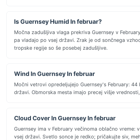
Is Guernsey Humid In februar?
Močna zadušljiva vlaga prekriva Guernsey v Februar
pa vladajo po vsej državi. Zrak je od sončnega vzhod
tropske regije so še posebej zadušljive.
Wind In Guernsey In februar
Močni vetrovi opredeljujejo Guernsey's February: 44 k
državi. Obmorska mesta imajo precej višje vrednosti,
Cloud Cover In Guernsey In februar
Guernsey ima v February večinoma oblačno vreme: v 
vsej državi. Svetlo sonce je redko; pričakujte siv, m