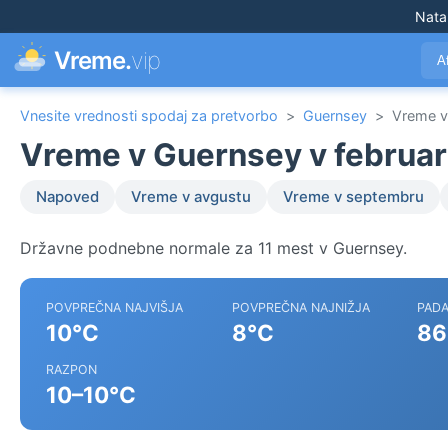
Nata
Vreme.
vip
A
Vnesite vrednosti spodaj za pretvorbo
>
Guernsey
>
Vreme v 
Vreme v Guernsey v februar
Napoved
Vreme v avgustu
Vreme v septembru
Državne podnebne normale za 11 mest v Guernsey.
POVPREČNA NAJVIŠJA
POVPREČNA NAJNIŽJA
PADA
10°C
8°C
86
RAZPON
10–10°C