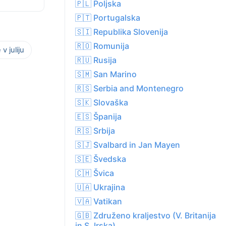
🇵🇱 Poljska
🇵🇹 Portugalska
🇸🇮 Republika Slovenija
🇷🇴 Romunija
v juliju
🇷🇺 Rusija
🇸🇲 San Marino
🇷🇸 Serbia and Montenegro
🇸🇰 Slovaška
🇪🇸 Španija
🇷🇸 Srbija
🇸🇯 Svalbard in Jan Mayen
🇸🇪 Švedska
🇨🇭 Švica
🇺🇦 Ukrajina
🇻🇦 Vatikan
🇬🇧 Združeno kraljestvo (V. Britanija
in S. Irska)