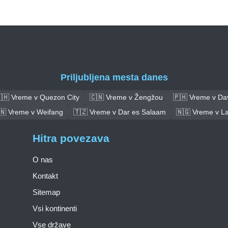
Priljubljena mesta danes
🇭 Vreme v Quezon City
🇨🇳 Vreme v Žengžou
🇵🇭 Vreme v Da
🇳 Vreme v Weifang
🇹🇿 Vreme v Dar es Salaam
🇳🇬 Vreme v L
Hitra povezava
O nas
Kontakt
Sitemap
Vsi kontinenti
Vse države