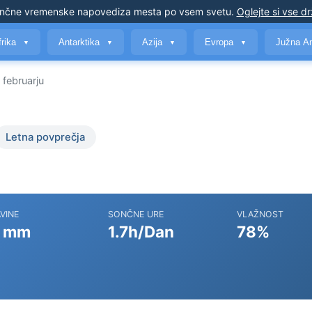
nčne vremenske napovedi
za mesta po vsem svetu
.
Oglejte si vse d
frika
Antarktika
Azija
Evropa
Južna A
▼
▼
▼
▼
februarju
Letna povprečja
VINE
SONČNE URE
VLAŽNOST
 mm
1.7h/Dan
78%