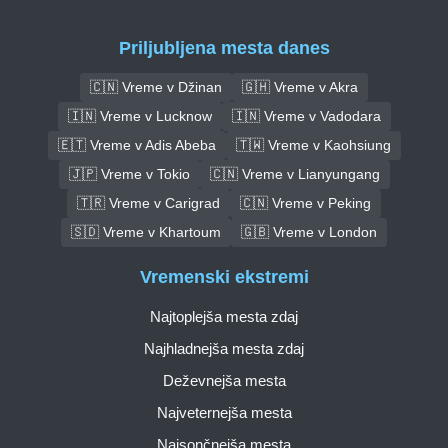
Priljubljena mesta danes
🇨🇳 Vreme v Džinan
🇬🇭 Vreme v Akra
🇮🇳 Vreme v Lucknow
🇮🇳 Vreme v Vadodara
🇪🇹 Vreme v Adis Abeba
🇹🇼 Vreme v Kaohsiung
🇯🇵 Vreme v Tokio
🇨🇳 Vreme v Lianyungang
🇹🇷 Vreme v Carigrad
🇨🇳 Vreme v Peking
🇸🇩 Vreme v Khartoum
🇬🇧 Vreme v London
Vremenski ekstremi
Najtoplejša mesta zdaj
Najhladnejša mesta zdaj
Deževnejša mesta
Najveternejša mesta
Najsončnejša mesta