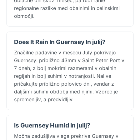
oblačne dni skozi mesec, pa tudi rahle
regionalne razlike med obalnimi in celinskimi
območji.
Does It Rain In Guernsey In julij?
Značilne padavine v mesecu July pokrivajo
Guernsey: približno 43mm v Saint Peter Port v
7 dneh, z bolj mokrimi razmerami v obalnih
regijah in bolj suhimi v notranjosti. Nalive
pričakujte približno polovico dni, vendar z
daljšimi suhimi obdobji med njimi. Vzorec je
spremenljiv, a predvidljiv.
Is Guernsey Humid In julij?
Močna zadušljiva vlaga prekriva Guernsey v