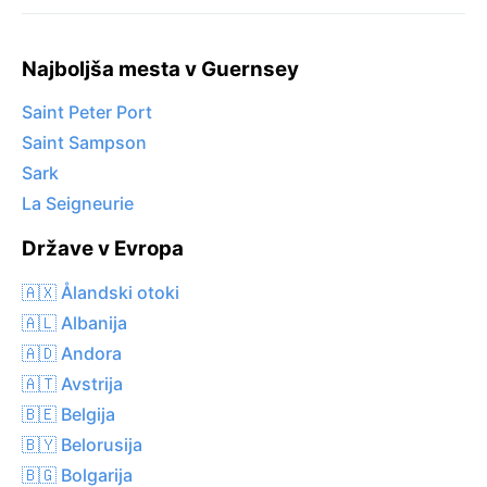
Najboljša mesta v Guernsey
Saint Peter Port
Saint Sampson
Sark
La Seigneurie
Države v Evropa
🇦🇽 Ålandski otoki
🇦🇱 Albanija
🇦🇩 Andora
🇦🇹 Avstrija
🇧🇪 Belgija
🇧🇾 Belorusija
🇧🇬 Bolgarija