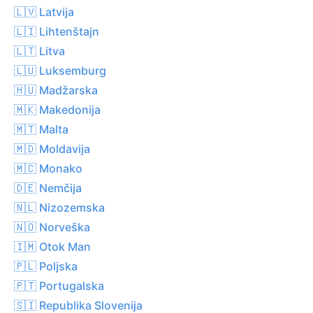
🇱🇻 Latvija
🇱🇮 Lihtenštajn
🇱🇹 Litva
🇱🇺 Luksemburg
🇭🇺 Madžarska
🇲🇰 Makedonija
🇲🇹 Malta
🇲🇩 Moldavija
🇲🇨 Monako
🇩🇪 Nemčija
🇳🇱 Nizozemska
🇳🇴 Norveška
🇮🇲 Otok Man
🇵🇱 Poljska
🇵🇹 Portugalska
🇸🇮 Republika Slovenija