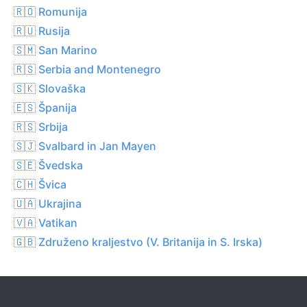
🇷🇴 Romunija
🇷🇺 Rusija
🇸🇲 San Marino
🇷🇸 Serbia and Montenegro
🇸🇰 Slovaška
🇪🇸 Španija
🇷🇸 Srbija
🇸🇯 Svalbard in Jan Mayen
🇸🇪 Švedska
🇨🇭 Švica
🇺🇦 Ukrajina
🇻🇦 Vatikan
🇬🇧 Združeno kraljestvo (V. Britanija in S. Irska)