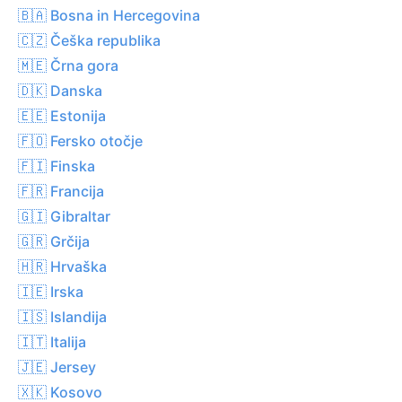
🇧🇦 Bosna in Hercegovina
🇨🇿 Češka republika
🇲🇪 Črna gora
🇩🇰 Danska
🇪🇪 Estonija
🇫🇴 Fersko otočje
🇫🇮 Finska
🇫🇷 Francija
🇬🇮 Gibraltar
🇬🇷 Grčija
🇭🇷 Hrvaška
🇮🇪 Irska
🇮🇸 Islandija
🇮🇹 Italija
🇯🇪 Jersey
🇽🇰 Kosovo