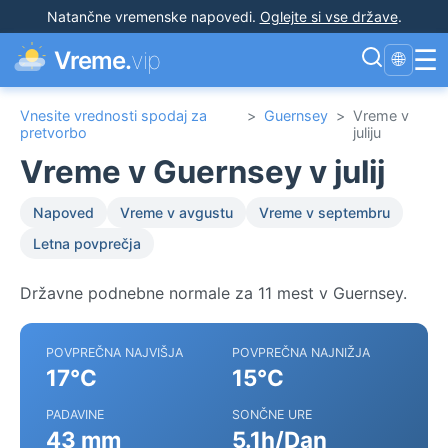
Natančne vremenske napovedi
.
Oglejte si vse države
.
☰
Vreme.
vip
🌐
Vnesite vrednosti spodaj za
>
Guernsey
>
Vreme v
pretvorbo
juliju
Vreme v Guernsey v julij
Napoved
Vreme v avgustu
Vreme v septembru
Letna povprečja
Državne podnebne normale za 11 mest v Guernsey.
POVPREČNA NAJVIŠJA
POVPREČNA NAJNIŽJA
17°C
15°C
PADAVINE
SONČNE URE
43 mm
5.1h/Dan