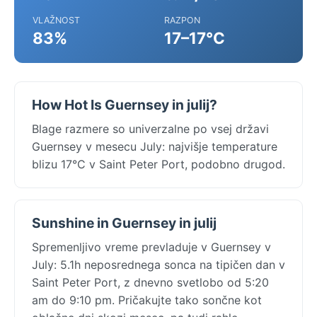
VLAŽNOST
RAZPON
83%
17–17°C
How Hot Is Guernsey in julij?
Blage razmere so univerzalne po vsej državi
Guernsey v mesecu July: najvišje temperature
blizu 17°C v Saint Peter Port, podobno drugod.
Sunshine in Guernsey in julij
Spremenljivo vreme prevladuje v Guernsey v
July: 5.1h neposrednega sonca na tipičen dan v
Saint Peter Port, z dnevno svetlobo od 5:20
am do 9:10 pm. Pričakujte tako sončne kot