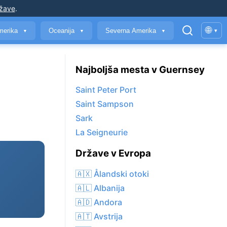
ržave
.
🌐
merika
Oceanija
Severna Amerika
▾
▼
▼
▼
Najboljša mesta v Guernsey
Saint Peter Port
Saint Sampson
Sark
La Seigneurie
Države v Evropa
🇦🇽 Ålandski otoki
🇦🇱 Albanija
🇦🇩 Andora
🇦🇹 Avstrija