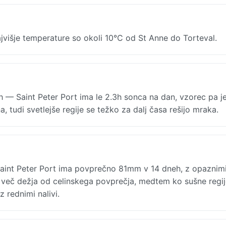
višje temperature so okoli 10°C od St Anne do Torteval.
h — Saint Peter Port ima le 2.3h sonca na dan, vzorec pa j
, tudi svetlejše regije se težko za dalj časa rešijo mraka.
int Peter Port ima povprečno 81mm v 14 dneh, z opaznim
 več dežja od celinskega povprečja, medtem ko sušne regij
rednimi nalivi.