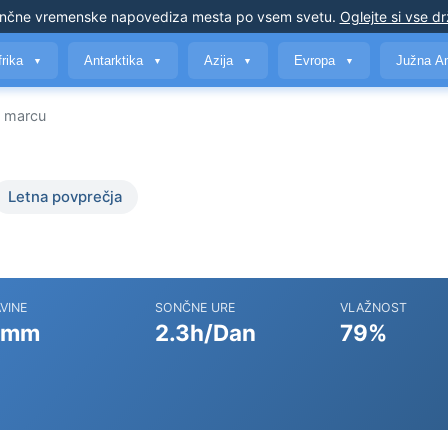
nčne vremenske napovedi
za mesta po vsem svetu
.
Oglejte si vse d
frika
Antarktika
Azija
Evropa
Južna A
▼
▼
▼
▼
 marcu
Letna povprečja
VINE
SONČNE URE
VLAŽNOST
 mm
2.3h/Dan
79%