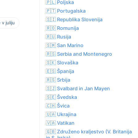
🇵🇱 Poljska
🇵🇹 Portugalska
🇸🇮 Republika Slovenija
v juliju
🇷🇴 Romunija
🇷🇺 Rusija
🇸🇲 San Marino
🇷🇸 Serbia and Montenegro
🇸🇰 Slovaška
🇪🇸 Španija
🇷🇸 Srbija
🇸🇯 Svalbard in Jan Mayen
🇸🇪 Švedska
🇨🇭 Švica
🇺🇦 Ukrajina
🇻🇦 Vatikan
🇬🇧 Združeno kraljestvo (V. Britanija
in S. Irska)