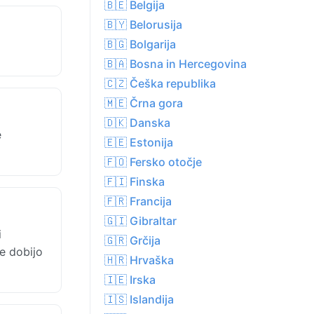
🇧🇪 Belgija
🇧🇾 Belorusija
🇧🇬 Bolgarija
🇧🇦 Bosna in Hercegovina
🇨🇿 Češka republika
🇲🇪 Črna gora
🇩🇰 Danska
e
🇪🇪 Estonija
🇫🇴 Fersko otočje
🇫🇮 Finska
🇫🇷 Francija
🇬🇮 Gibraltar
i
🇬🇷 Grčija
e dobijo
🇭🇷 Hrvaška
🇮🇪 Irska
🇮🇸 Islandija