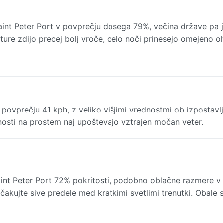
aint Peter Port v povprečju dosega 79%, večina države pa 
ure zdijo precej bolj vroče, celo noči prinesejo omejeno oh
povprečju 41 kph, z veliko višjimi vrednostmi ob izpostavl
ivnosti na prostem naj upoštevajo vztrajen močan veter.
nt Peter Port 72% pokritosti, podobno oblačne razmere v 
čakujte sive predele med kratkimi svetlimi trenutki. Obale 