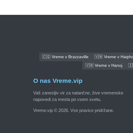
🇨🇬 Vreme v Brazzaville
🇻🇳 Vreme v Haiph
🇻🇳 Vreme v Hanoj
🇮
O nas Vreme.vip
Vaš zanesljiv vir za natančne, žive vremenske
napovedi za mesta po vsem svetu.
Vreme.vip © 2026. Vse pravice pridržane.