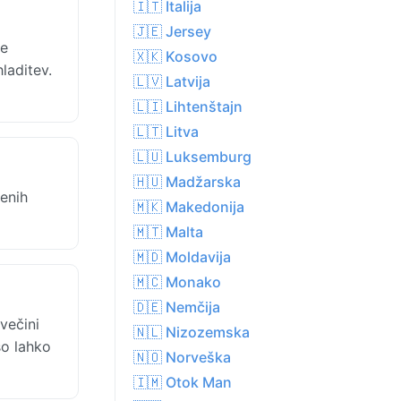
🇮🇹 Italija
🇯🇪 Jersey
je
🇽🇰 Kosovo
laditev.
🇱🇻 Latvija
🇱🇮 Lihtenštajn
🇱🇹 Litva
🇱🇺 Luksemburg
🇭🇺 Madžarska
jenih
🇲🇰 Makedonija
🇲🇹 Malta
🇲🇩 Moldavija
🇲🇨 Monako
🇩🇪 Nemčija
večini
🇳🇱 Nizozemska
so lahko
🇳🇴 Norveška
🇮🇲 Otok Man