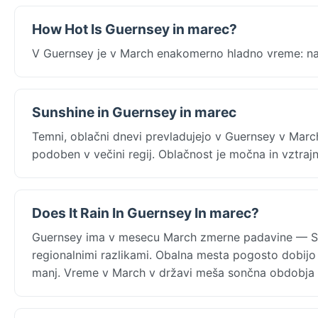
How Hot Is Guernsey in marec?
V Guernsey je v March enakomerno hladno vreme: naj
Sunshine in Guernsey in marec
Temni, oblačni dnevi prevladujejo v Guernsey v Marc
podoben v večini regij. Oblačnost je močna in vztrajna
Does It Rain In Guernsey In marec?
Guernsey ima v mesecu March zmerne padavine — Sa
regionalnimi razlikami. Obalna mesta pogosto dobijo
manj. Vreme v March v državi meša sončna obdobja z 