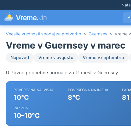
Nata
Vreme.
vip
A
Vnesite vrednosti spodaj za pretvorbo
>
Guernsey
>
Vreme v
Vreme v Guernsey v marec
Napoved
Vreme v avgustu
Vreme v septembru
Državne podnebne normale za 11 mest v Guernsey.
POVPREČNA NAJVIŠJA
POVPREČNA NAJNIŽJA
PADA
10°C
8°C
81
RAZPON
10–10°C