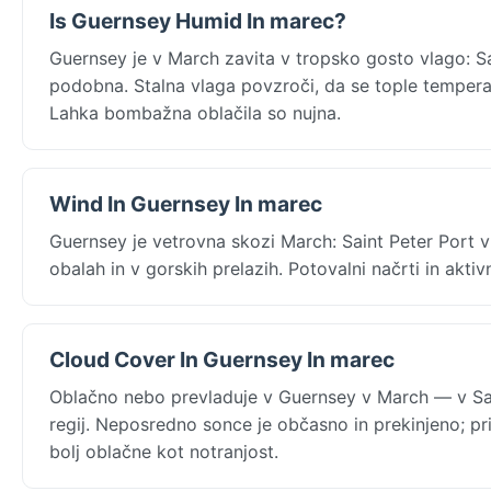
Is Guernsey Humid In marec?
Guernsey je v March zavita v tropsko gosto vlago: S
podobna. Stalna vlaga povzroči, da se tople temperat
Lahka bombažna oblačila so nujna.
Wind In Guernsey In marec
Guernsey je vetrovna skozi March: Saint Peter Port v 
obalah in v gorskih prelazih. Potovalni načrti in akt
Cloud Cover In Guernsey In marec
Oblačno nebo prevladuje v Guernsey v March — v Sai
regij. Neposredno sonce je občasno in prekinjeno; pri
bolj oblačne kot notranjost.