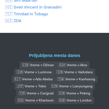
🇸🇽 Sint Maarten
🇻🇨 Sveti Vincent in Grenadini
🇹🇹 Trinidad in Tobago
🇺🇸 ZDA
Priljubljena mesta danes
🇨🇳 Vreme v Džinan
🇬🇭 Vreme v Akra
🇮🇳 Vreme v Lucknow
🇮🇳 Vreme v Vadodara
🇪🇹 Vreme v Adis Abeba
🇹🇼 Vreme v Kaohsiung
🇯🇵 Vreme v Tokio
🇨🇳 Vreme v Lianyungang
🇹🇷 Vreme v Carigrad
🇨🇳 Vreme v Peking
🇸🇩 Vreme v Khartoum
🇬🇧 Vreme v London