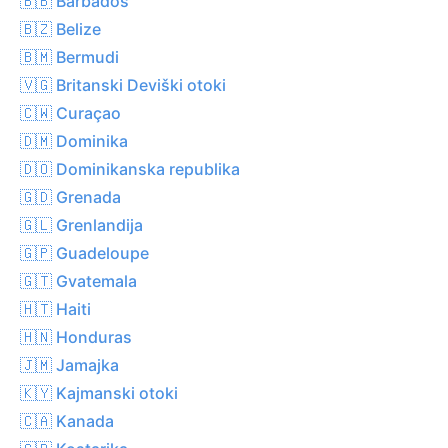
🇧🇧 Barbados
🇧🇿 Belize
🇧🇲 Bermudi
🇻🇬 Britanski Deviški otoki
🇨🇼 Curaçao
🇩🇲 Dominika
🇩🇴 Dominikanska republika
🇬🇩 Grenada
🇬🇱 Grenlandija
🇬🇵 Guadeloupe
🇬🇹 Gvatemala
🇭🇹 Haiti
🇭🇳 Honduras
🇯🇲 Jamajka
🇰🇾 Kajmanski otoki
🇨🇦 Kanada