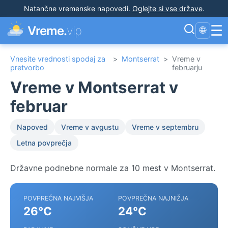
Natančne vremenske napovedi
.
Oglejte si vse države
.
☰
Vreme.
vip
🌐
Vnesite vrednosti spodaj za
>
Montserrat
>
Vreme v
pretvorbo
februarju
Vreme v Montserrat v
februar
Napoved
Vreme v avgustu
Vreme v septembru
Letna povprečja
Državne podnebne normale za 10 mest v Montserrat.
POVPREČNA NAJVIŠJA
POVPREČNA NAJNIŽJA
26°C
24°C