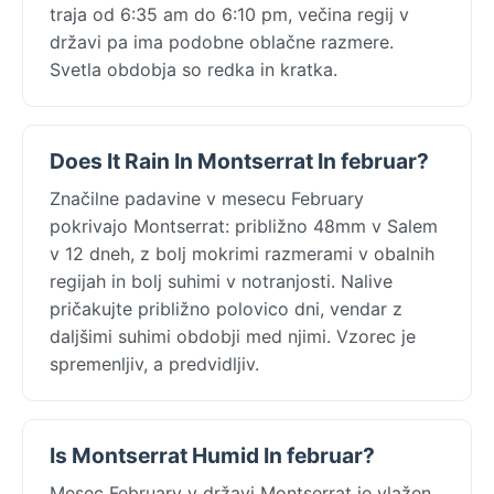
traja od 6:35 am do 6:10 pm, večina regij v
državi pa ima podobne oblačne razmere.
Svetla obdobja so redka in kratka.
Does It Rain In Montserrat In februar?
Značilne padavine v mesecu February
pokrivajo Montserrat: približno 48mm v Salem
v 12 dneh, z bolj mokrimi razmerami v obalnih
regijah in bolj suhimi v notranjosti. Nalive
pričakujte približno polovico dni, vendar z
daljšimi suhimi obdobji med njimi. Vzorec je
spremenljiv, a predvidljiv.
Is Montserrat Humid In februar?
Mesec February v državi Montserrat je vlažen