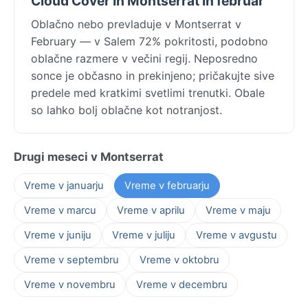
Cloud Cover In Montserrat In februar
Oblačno nebo prevladuje v Montserrat v
February — v Salem 72% pokritosti, podobno
oblačne razmere v večini regij. Neposredno
sonce je občasno in prekinjeno; pričakujte sive
predele med kratkimi svetlimi trenutki. Obale
so lahko bolj oblačne kot notranjost.
Drugi meseci v Montserrat
Vreme v januarju
Vreme v februarju
Vreme v marcu
Vreme v aprilu
Vreme v maju
Vreme v juniju
Vreme v juliju
Vreme v avgustu
Vreme v septembru
Vreme v oktobru
Vreme v novembru
Vreme v decembru