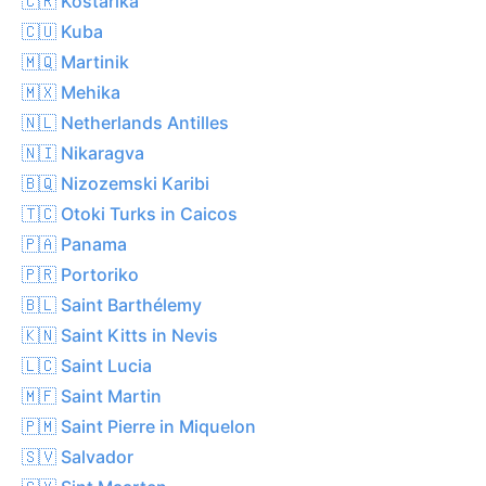
🇨🇷 Kostarika
🇨🇺 Kuba
🇲🇶 Martinik
🇲🇽 Mehika
🇳🇱 Netherlands Antilles
🇳🇮 Nikaragva
🇧🇶 Nizozemski Karibi
🇹🇨 Otoki Turks in Caicos
🇵🇦 Panama
🇵🇷 Portoriko
🇧🇱 Saint Barthélemy
🇰🇳 Saint Kitts in Nevis
🇱🇨 Saint Lucia
🇲🇫 Saint Martin
🇵🇲 Saint Pierre in Miquelon
🇸🇻 Salvador