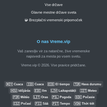
Vse države
Glavne mestne države sveta
🧩 Brezplačni vremenski pripomoček
O nas Vreme.vip
Vaš zanesljiv vir za natančne, žive vremenske
napovedi za mesta po vsem svetu.
Vreme.vip © 2026. Vse pravice pridržane.
🇲🇾
🇮🇩
🇪🇸
🇹🇷
Cuaca
Cuaca
El tiempo
Hava durumu
🇭🇺
🇪🇪
🇱🇻
🇮🇹
Időjárás
Ilm
Laikapstākļi
Meteo
🇫🇷
🇱🇹
🇵🇱
🇸🇰
Météo
Oras
Pogoda
Počasie
🇨🇿
🇫🇮
🇵🇹
🇻🇳
Počasí
Sää
Tempo
Thời tiết