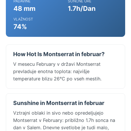
PADAVINE
SONČNE URE
48 mm
1.7h/Dan
VLAŽNOST
74%
How Hot Is Montserrat in februar?
V mesecu February v državi Montserrat
prevladuje enotna toplota: najvišje
temperature blizu 26°C po vseh mestih.
Sunshine in Montserrat in februar
Vztrajni oblaki in sivo nebo opredeljujejo
Montserrat v February: približno 1.7h sonca na
dan v Salem. Dnevne svetlobe je tudi malo,