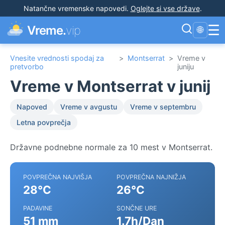
Natančne vremenske napovedi
.
Oglejte si vse države
.
☰
Vreme.
vip
🌐
Vnesite vrednosti spodaj za
>
Montserrat
>
Vreme v
pretvorbo
juniju
Vreme v Montserrat v junij
Napoved
Vreme v avgustu
Vreme v septembru
Letna povprečja
Državne podnebne normale za 10 mest v Montserrat.
POVPREČNA NAJVIŠJA
POVPREČNA NAJNIŽJA
28°C
26°C
PADAVINE
SONČNE URE
51 mm
1.7h/Dan