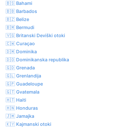
🇧🇸 Bahami
🇧🇧 Barbados
🇧🇿 Belize
🇧🇲 Bermudi
🇻🇬 Britanski Deviški otoki
🇨🇼 Curaçao
🇩🇲 Dominika
🇩🇴 Dominikanska republika
🇬🇩 Grenada
🇬🇱 Grenlandija
🇬🇵 Guadeloupe
🇬🇹 Gvatemala
🇭🇹 Haiti
🇭🇳 Honduras
🇯🇲 Jamajka
🇰🇾 Kajmanski otoki