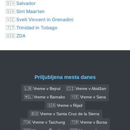
🇸🇻 Salvador
🇸🇽 Sint Maarten
🇻🇨 Sveti Vincent in Grenadini
🇹🇹 Trinidad in Tobago
🇺🇸 ZDA
Priljubljena mesta danes
🇱🇧 Vreme v Bejrut
🇨🇮 Vreme v Abidžan
🇲🇱 Vreme v Bamako
🇾🇪 Vreme v Sana
🇸🇦 Vreme v Rijad
🇧🇴 Vreme v Santa Cruz de la Sierra
🇹🇼 Vreme v Taichung
🇹🇷 Vreme v Bursa