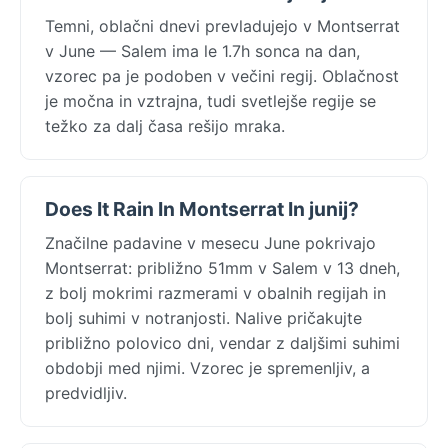
Temni, oblačni dnevi prevladujejo v Montserrat
v June — Salem ima le 1.7h sonca na dan,
vzorec pa je podoben v večini regij. Oblačnost
je močna in vztrajna, tudi svetlejše regije se
težko za dalj časa rešijo mraka.
Does It Rain In Montserrat In junij?
Značilne padavine v mesecu June pokrivajo
Montserrat: približno 51mm v Salem v 13 dneh,
z bolj mokrimi razmerami v obalnih regijah in
bolj suhimi v notranjosti. Nalive pričakujte
približno polovico dni, vendar z daljšimi suhimi
obdobji med njimi. Vzorec je spremenljiv, a
predvidljiv.