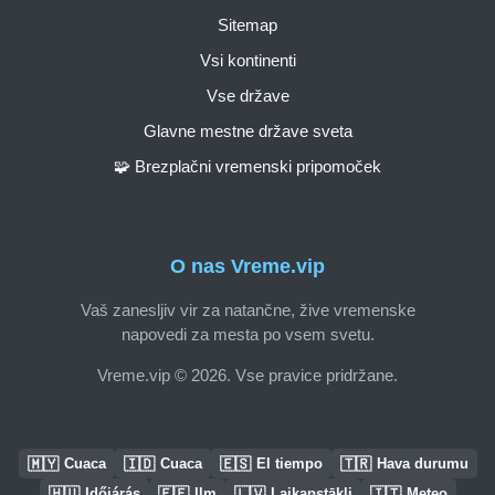
Sitemap
Vsi kontinenti
Vse države
Glavne mestne države sveta
🧩 Brezplačni vremenski pripomoček
O nas Vreme.vip
Vaš zanesljiv vir za natančne, žive vremenske
napovedi za mesta po vsem svetu.
Vreme.vip © 2026. Vse pravice pridržane.
🇲🇾
🇮🇩
🇪🇸
🇹🇷
Cuaca
Cuaca
El tiempo
Hava durumu
🇭🇺
🇪🇪
🇱🇻
🇮🇹
Időjárás
Ilm
Laikapstākļi
Meteo