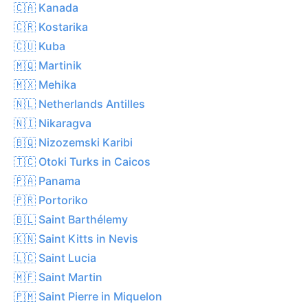
🇨🇦 Kanada
🇨🇷 Kostarika
🇨🇺 Kuba
🇲🇶 Martinik
🇲🇽 Mehika
🇳🇱 Netherlands Antilles
🇳🇮 Nikaragva
🇧🇶 Nizozemski Karibi
🇹🇨 Otoki Turks in Caicos
🇵🇦 Panama
🇵🇷 Portoriko
🇧🇱 Saint Barthélemy
🇰🇳 Saint Kitts in Nevis
🇱🇨 Saint Lucia
🇲🇫 Saint Martin
🇵🇲 Saint Pierre in Miquelon