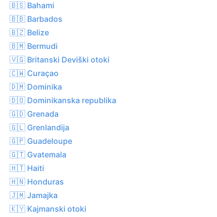
🇧🇸 Bahami
🇧🇧 Barbados
🇧🇿 Belize
🇧🇲 Bermudi
🇻🇬 Britanski Deviški otoki
🇨🇼 Curaçao
🇩🇲 Dominika
🇩🇴 Dominikanska republika
🇬🇩 Grenada
🇬🇱 Grenlandija
🇬🇵 Guadeloupe
🇬🇹 Gvatemala
🇭🇹 Haiti
🇭🇳 Honduras
🇯🇲 Jamajka
🇰🇾 Kajmanski otoki