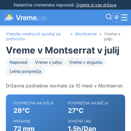
Natančne vremenske napovedi
.
Oglejte si vse države
.
☰
Vreme.
vip
🌐
Vnesite vrednosti spodaj za
>
Montserrat
>
Vreme v
pretvorbo
juliju
Vreme v Montserrat v julij
Napoved
Vreme v juliju
Vreme v avgustu
Letna povprečja
Državne podnebne normale za 10 mest v Montserrat.
POVPREČNA NAJVIŠJA
POVPREČNA NAJNIŽJA
28°C
27°C
PADAVINE
SONČNE URE
72 mm
1.5h/Dan