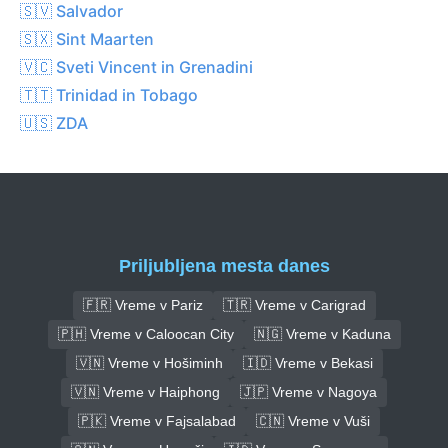
🇸🇻 Salvador
🇸🇽 Sint Maarten
🇻🇨 Sveti Vincent in Grenadini
🇹🇹 Trinidad in Tobago
🇺🇸 ZDA
Priljubljena mesta danes
🇫🇷 Vreme v Pariz
🇹🇷 Vreme v Carigrad
🇵🇭 Vreme v Caloocan City
🇳🇬 Vreme v Kaduna
🇻🇳 Vreme v Hošiminh
🇮🇩 Vreme v Bekasi
🇻🇳 Vreme v Haiphong
🇯🇵 Vreme v Nagoya
🇵🇰 Vreme v Fajsalabad
🇨🇳 Vreme v Vuši