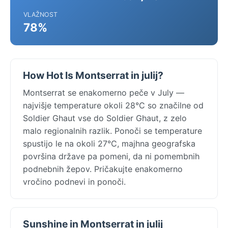
VLAŽNOST
78%
How Hot Is Montserrat in julij?
Montserrat se enakomerno peče v July —
najvišje temperature okoli 28°C so značilne od
Soldier Ghaut vse do Soldier Ghaut, z zelo
malo regionalnih razlik. Ponoči se temperature
spustijo le na okoli 27°C, majhna geografska
površina države pa pomeni, da ni pomembnih
podnebnih žepov. Pričakujte enakomerno
vročino podnevi in ponoči.
Sunshine in Montserrat in julij