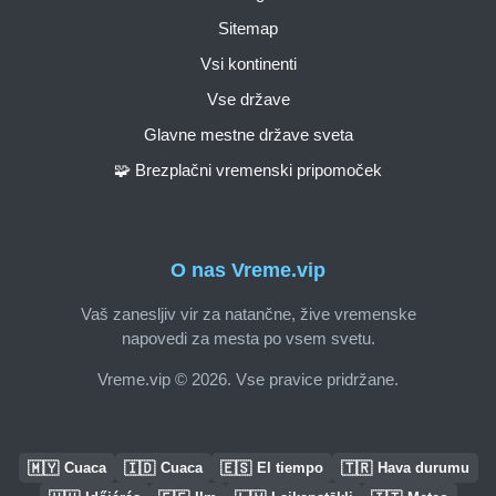
Sitemap
Vsi kontinenti
Vse države
Glavne mestne države sveta
🧩 Brezplačni vremenski pripomoček
O nas Vreme.vip
Vaš zanesljiv vir za natančne, žive vremenske
napovedi za mesta po vsem svetu.
Vreme.vip © 2026. Vse pravice pridržane.
🇲🇾
🇮🇩
🇪🇸
🇹🇷
Cuaca
Cuaca
El tiempo
Hava durumu