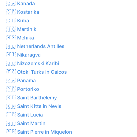
🇨🇦 Kanada
🇨🇷 Kostarika
🇨🇺 Kuba
🇲🇶 Martinik
🇲🇽 Mehika
🇳🇱 Netherlands Antilles
🇳🇮 Nikaragva
🇧🇶 Nizozemski Karibi
🇹🇨 Otoki Turks in Caicos
🇵🇦 Panama
🇵🇷 Portoriko
🇧🇱 Saint Barthélemy
🇰🇳 Saint Kitts in Nevis
🇱🇨 Saint Lucia
🇲🇫 Saint Martin
🇵🇲 Saint Pierre in Miquelon