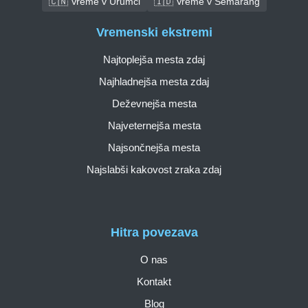
🇨🇳 Vreme v Urumči
🇮🇩 Vreme v Semarang
Vremenski ekstremi
Najtoplejša mesta zdaj
Najhladnejša mesta zdaj
Deževnejša mesta
Najveternejša mesta
Najsončnejša mesta
Najslabši kakovost zraka zdaj
Hitra povezava
O nas
Kontakt
Blog