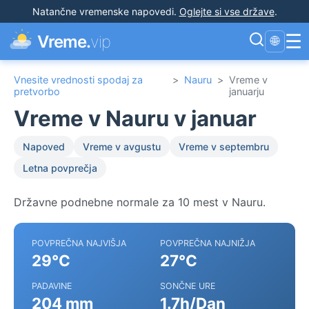
Natančne vremenske napovedi
.
Oglejte si vse države
.
☰
Vreme.
vip
🌐
Vnesite vrednosti spodaj za
>
Nauru
>
Vreme v
pretvorbo
januarju
Vreme v Nauru v januar
Napoved
Vreme v avgustu
Vreme v septembru
Letna povprečja
Državne podnebne normale za 10 mest v Nauru.
POVPREČNA NAJVIŠJA
POVPREČNA NAJNIŽJA
29°C
27°C
PADAVINE
SONČNE URE
204 mm
1.7h/Dan