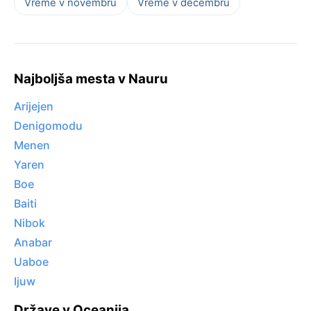
Vreme v novembru
Vreme v decembru
Najboljša mesta v Nauru
Arijejen
Denigomodu
Menen
Yaren
Boe
Baiti
Nibok
Anabar
Uaboe
Ijuw
Države v Oceanija