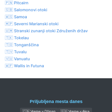
🇵🇳 Pitcairn
🇸🇧 Salomonovi otoki
🇼🇸 Samoa
🇲🇵 Severni Marianski otoki
🇺🇲 Stranski zunanji otoki Združenih držav
🇹🇰 Tokelau
🇹🇴 Tonganščina
🇹🇻 Tuvalu
🇻🇺 Vanuatu
🇼🇫 Wallis in Futuna
Priljubljena mesta danes
🇨🇳 Vreme v Džinan
🇬🇭 Vreme v Akra