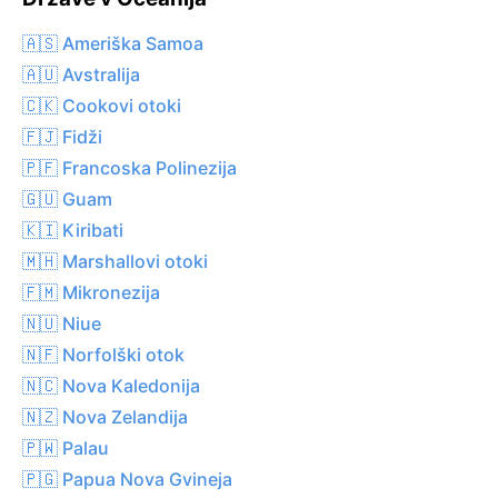
🇦🇸 Ameriška Samoa
🇦🇺 Avstralija
🇨🇰 Cookovi otoki
🇫🇯 Fidži
🇵🇫 Francoska Polinezija
🇬🇺 Guam
🇰🇮 Kiribati
🇲🇭 Marshallovi otoki
🇫🇲 Mikronezija
🇳🇺 Niue
🇳🇫 Norfolški otok
🇳🇨 Nova Kaledonija
🇳🇿 Nova Zelandija
🇵🇼 Palau
🇵🇬 Papua Nova Gvineja