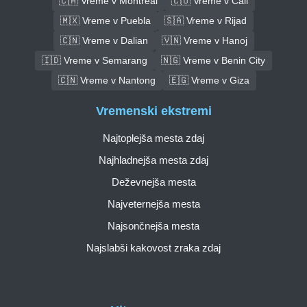
🇨🇦 Vreme v Montreal
🇨🇴 Vreme v Cali
🇲🇽 Vreme v Puebla
🇸🇦 Vreme v Rijad
🇨🇳 Vreme v Dalian
🇻🇳 Vreme v Hanoj
🇮🇩 Vreme v Semarang
🇳🇬 Vreme v Benin City
🇨🇳 Vreme v Nantong
🇪🇬 Vreme v Giza
Vremenski ekstremi
Najtoplejša mesta zdaj
Najhladnejša mesta zdaj
Deževnejša mesta
Najveternejša mesta
Najsončnejša mesta
Najslabši kakovost zraka zdaj