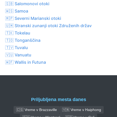
🇸🇧 Salomonovi otoki
🇼🇸 Samoa
🇲🇵 Severni Marianski otoki
🇺🇲 Stranski zunanji otoki Združenih držav
🇹🇰 Tokelau
🇹🇴 Tonganščina
🇹🇻 Tuvalu
🇻🇺 Vanuatu
🇼🇫 Wallis in Futuna
Priljubljena mesta danes
🇨🇬 Vreme v Brazzaville
🇻🇳 Vreme v Haiphong