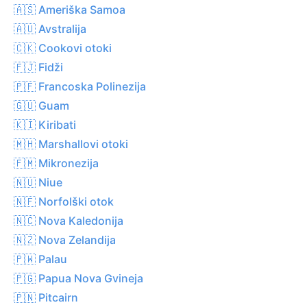
🇦🇸 Ameriška Samoa
🇦🇺 Avstralija
🇨🇰 Cookovi otoki
🇫🇯 Fidži
🇵🇫 Francoska Polinezija
🇬🇺 Guam
🇰🇮 Kiribati
🇲🇭 Marshallovi otoki
🇫🇲 Mikronezija
🇳🇺 Niue
🇳🇫 Norfolški otok
🇳🇨 Nova Kaledonija
🇳🇿 Nova Zelandija
🇵🇼 Palau
🇵🇬 Papua Nova Gvineja
🇵🇳 Pitcairn