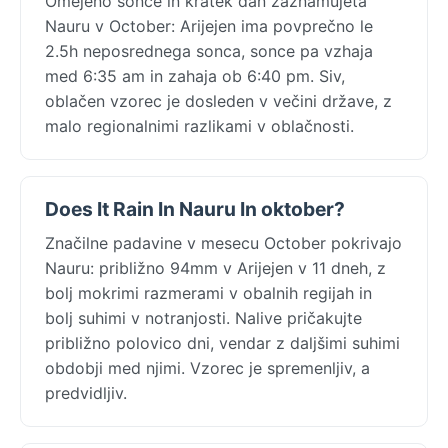
Omejeno sonce in kratek dan zaznamujeta
Nauru v October: Arijejen ima povprečno le
2.5h neposrednega sonca, sonce pa vzhaja
med 6:35 am in zahaja ob 6:40 pm. Siv,
oblačen vzorec je dosleden v večini države, z
malo regionalnimi razlikami v oblačnosti.
Does It Rain In Nauru In oktober?
Značilne padavine v mesecu October pokrivajo
Nauru: približno 94mm v Arijejen v 11 dneh, z
bolj mokrimi razmerami v obalnih regijah in
bolj suhimi v notranjosti. Nalive pričakujte
približno polovico dni, vendar z daljšimi suhimi
obdobji med njimi. Vzorec je spremenljiv, a
predvidljiv.