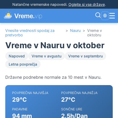
Natančne vremenske napovedi
.
Oglejte si vse države
.
☰
Vreme.
vip
🌐
Vnesite vrednosti spodaj za
>
Nauru
>
Vreme v
pretvorbo
oktobru
Vreme v Nauru v oktober
Napoved
Vreme v avgustu
Vreme v septembru
Letna povprečja
Državne podnebne normale za 10 mest v Nauru.
POVPREČNA NAJVIŠJA
POVPREČNA NAJNIŽJA
29°C
27°C
PADAVINE
SONČNE URE
94 mm
2.5h/Dan