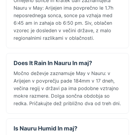
Omejeno sonce in kratek dan zaznamujeta
Nauru v May: Arijejen ima povprečno le 1.7h
neposrednega sonca, sonce pa vzhaja med
6:45 am in zahaja ob 6:50 pm. Siv, oblačen
vzorec je dosleden v večini države, z malo
regionalnimi razlikami v oblačnosti.
Does It Rain In Nauru In maj?
Močno deževje zaznamuje May v Nauru: v
Arijejen v povprečju pade 184mm v 17 dneh,
večina regij v državi pa ima podobne vztrajno
mokre razmere. Dolga sončna obdobja so
redka. Pričakujte dež približno dva od treh dni.
Is Nauru Humid In maj?