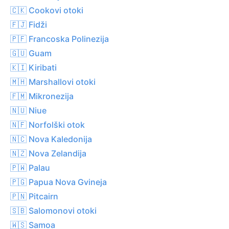
🇨🇰 Cookovi otoki
🇫🇯 Fidži
🇵🇫 Francoska Polinezija
🇬🇺 Guam
🇰🇮 Kiribati
🇲🇭 Marshallovi otoki
🇫🇲 Mikronezija
🇳🇺 Niue
🇳🇫 Norfolški otok
🇳🇨 Nova Kaledonija
🇳🇿 Nova Zelandija
🇵🇼 Palau
🇵🇬 Papua Nova Gvineja
🇵🇳 Pitcairn
🇸🇧 Salomonovi otoki
🇼🇸 Samoa