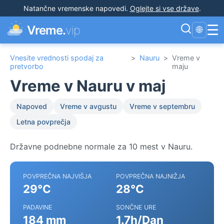
Natančne vremenske napovedi
.
Oglejte si vse države
.
☰
Vreme.
vip
🌐
Vnesite vrednosti spodaj za
>
Nauru
>
Vreme v
pretvorbo
maju
Vreme v Nauru v maj
Napoved
Vreme v avgustu
Vreme v septembru
Letna povprečja
Državne podnebne normale za 10 mest v Nauru.
POVPREČNA NAJVIŠJA
POVPREČNA NAJNIŽJA
29°C
28°C
PADAVINE
SONČNE URE
184 mm
1.7h/Dan