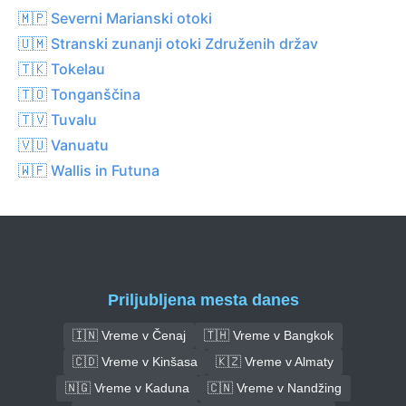
🇲🇵 Severni Marianski otoki
🇺🇲 Stranski zunanji otoki Združenih držav
🇹🇰 Tokelau
🇹🇴 Tonganščina
🇹🇻 Tuvalu
🇻🇺 Vanuatu
🇼🇫 Wallis in Futuna
Priljubljena mesta danes
🇮🇳 Vreme v Čenaj
🇹🇭 Vreme v Bangkok
🇨🇩 Vreme v Kinšasa
🇰🇿 Vreme v Almaty
🇳🇬 Vreme v Kaduna
🇨🇳 Vreme v Nandžing