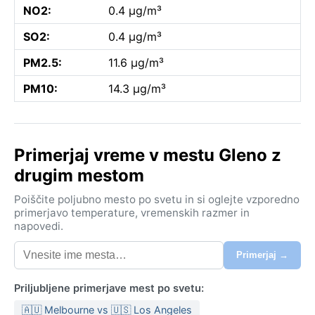
NO2:
0.4 µg/m³
SO2:
0.4 µg/m³
PM2.5:
11.6 µg/m³
PM10:
14.3 µg/m³
Primerjaj vreme v mestu Gleno z
drugim mestom
Poiščite poljubno mesto po svetu in si oglejte vzporedno
primerjavo temperature, vremenskih razmer in
napovedi.
Primerjaj →
Priljubljene primerjave mest po svetu:
🇦🇺 Melbourne vs 🇺🇸 Los Angeles