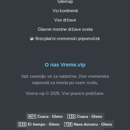
Sitemap
Vsi kontinenti
Vse države
Glavne mestne države sveta
🧩 Brezplačni vremenski pripomoček
O nas Vreme.vip
Vaš zanesljiv vir za natančne, žive vremenske
napovedi za mesta po vsem svetu.
Vreme.vip © 2026. Vse pravice pridržane.
🇲🇾
🇮🇩
Cuaca · Gleno
Cuaca · Gleno
🇪🇸
🇹🇷
El tiempo · Gleno
Hava durumu · Gleno