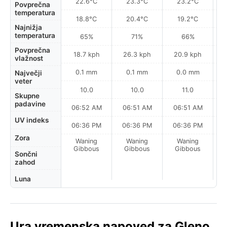
22.6°C
23.3°C
23.2°C
Povprečna
temperatura
18.8°C
20.4°C
19.2°C
Najnižja
temperatura
65%
71%
66%
Povprečna
18.7 kph
26.3 kph
20.9 kph
vlažnost
0.1 mm
0.1 mm
0.0 mm
Največji
veter
10.0
10.0
11.0
Skupne
padavine
06:52 AM
06:51 AM
06:51 AM
UV indeks
06:36 PM
06:36 PM
06:36 PM
Zora
Waning
Waning
Waning
La
Gibbous
Gibbous
Gibbous
Sončni
zahod
Luna
Ura vremenska napoved za Gleno,