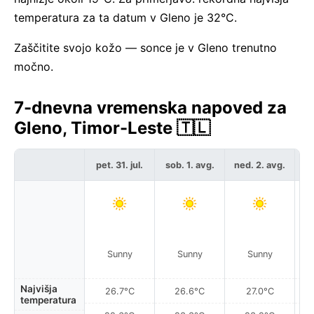
temperatura za ta datum v Gleno je 32°C.
Zaščitite svojo kožo — sonce je v Gleno trenutno
močno.
7-dnevna vremenska napoved za
Gleno, Timor-Leste 🇹🇱
pet. 31. jul.
sob. 1. avg.
ned. 2. avg.
po
Sunny
Sunny
Sunny
Najvišja
26.7°C
26.6°C
27.0°C
temperatura