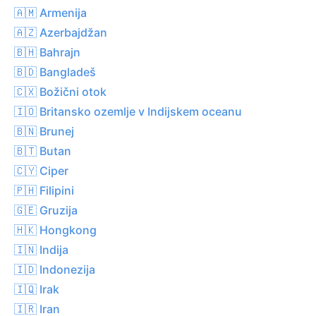
🇦🇲 Armenija
🇦🇿 Azerbajdžan
🇧🇭 Bahrajn
🇧🇩 Bangladeš
🇨🇽 Božični otok
🇮🇴 Britansko ozemlje v Indijskem oceanu
🇧🇳 Brunej
🇧🇹 Butan
🇨🇾 Ciper
🇵🇭 Filipini
🇬🇪 Gruzija
🇭🇰 Hongkong
🇮🇳 Indija
🇮🇩 Indonezija
🇮🇶 Irak
🇮🇷 Iran