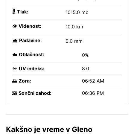
🌡️
Tlak:
1015.0 mb
👁️
Videnost:
10.0 km
🌧️
Padavine:
0.0 mm
☁️
Oblačnost:
0%
☀️
UV indeks:
8.0
🌅
Zora:
06:52 AM
🌇
Sončni zahod:
06:36 PM
Kakšno je vreme v Gleno