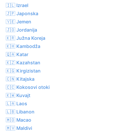
🇮🇱 Izrael
🇯🇵 Japonska
🇾🇪 Jemen
🇯🇴 Jordanija
🇰🇷 Južna Koreja
🇰🇭 Kambodža
🇶🇦 Katar
🇰🇿 Kazahstan
🇰🇬 Kirgizistan
🇨🇳 Kitajska
🇨🇨 Kokosovi otoki
🇰🇼 Kuvajt
🇱🇦 Laos
🇱🇧 Libanon
🇲🇴 Macao
🇲🇻 Maldivi