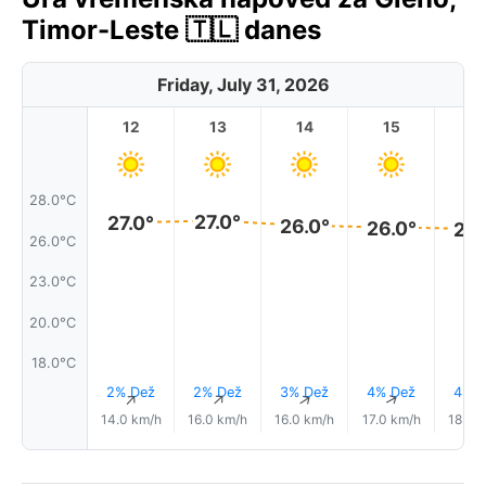
Timor-Leste 🇹🇱 danes
Friday, July 31, 2026
12
13
14
15
1
28.0°C
27.0°
27.0°
26.0°
26.0°
26.
26.0°C
23.0°C
20.0°C
18.0°C
2% Dež
2% Dež
3% Dež
4% Dež
4% D
↑
↑
↑
↑
14.0 km/h
16.0 km/h
16.0 km/h
17.0 km/h
18.0 