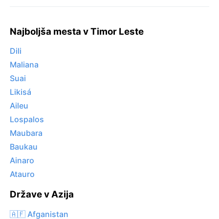
Najboljša mesta v Timor Leste
Dili
Maliana
Suai
Likisá
Aileu
Lospalos
Maubara
Baukau
Ainaro
Atauro
Države v Azija
🇦🇫 Afganistan