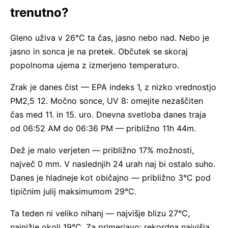
trenutno?
Gleno uživa v 26°C ta čas, jasno nebo nad. Nebo je
jasno in sonca je na pretek. Občutek se skoraj
popolnoma ujema z izmerjeno temperaturo.
Zrak je danes čist — EPA indeks 1, z nizko vrednostjo
PM2,5 12. Močno sonce, UV 8: omejite nezaščiten
čas med 11. in 15. uro. Dnevna svetloba danes traja
od 06:52 AM do 06:36 PM — približno 11h 44m.
Dež je malo verjeten — približno 17% možnosti,
največ 0 mm. V naslednjih 24 urah naj bi ostalo suho.
Danes je hladneje kot običajno — približno 3°C pod
tipičnim julij maksimumom 29°C.
Ta teden ni veliko nihanj — najvišje blizu 27°C,
najnižje okoli 19°C. Za primerjavo: rekordna najvišja