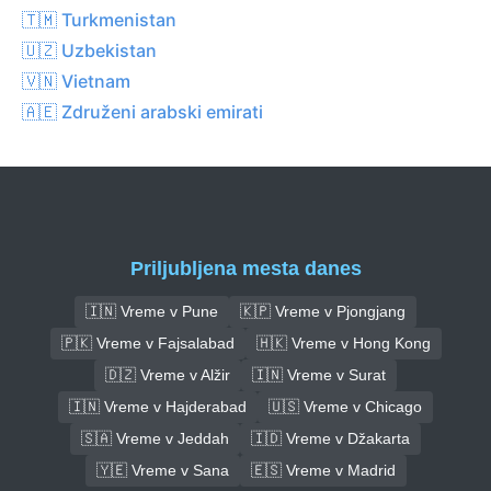
🇹🇲 Turkmenistan
🇺🇿 Uzbekistan
🇻🇳 Vietnam
🇦🇪 Združeni arabski emirati
Priljubljena mesta danes
🇮🇳 Vreme v Pune
🇰🇵 Vreme v Pjongjang
🇵🇰 Vreme v Fajsalabad
🇭🇰 Vreme v Hong Kong
🇩🇿 Vreme v Alžir
🇮🇳 Vreme v Surat
🇮🇳 Vreme v Hajderabad
🇺🇸 Vreme v Chicago
🇸🇦 Vreme v Jeddah
🇮🇩 Vreme v Džakarta
🇾🇪 Vreme v Sana
🇪🇸 Vreme v Madrid