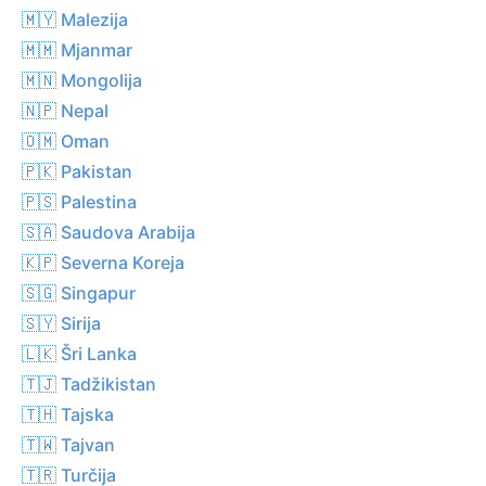
🇲🇾 Malezija
🇲🇲 Mjanmar
🇲🇳 Mongolija
🇳🇵 Nepal
🇴🇲 Oman
🇵🇰 Pakistan
🇵🇸 Palestina
🇸🇦 Saudova Arabija
🇰🇵 Severna Koreja
🇸🇬 Singapur
🇸🇾 Sirija
🇱🇰 Šri Lanka
🇹🇯 Tadžikistan
🇹🇭 Tajska
🇹🇼 Tajvan
🇹🇷 Turčija