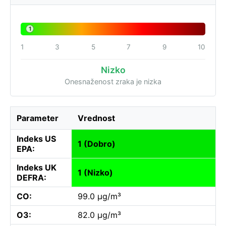
1
1
3
5
7
9
10
Nizko
Onesnaženost zraka je nizka
Parameter
Vrednost
Indeks US
1 (Dobro)
EPA:
Indeks UK
1 (Nizko)
DEFRA:
CO:
99.0 µg/m³
O3:
82.0 µg/m³