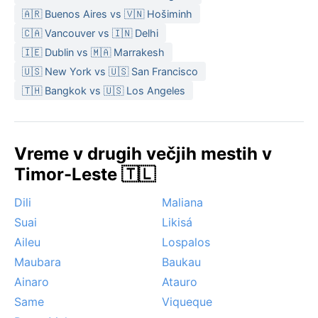
🇦🇷 Buenos Aires vs 🇻🇳 Hošiminh
🇨🇦 Vancouver vs 🇮🇳 Delhi
🇮🇪 Dublin vs 🇲🇦 Marrakesh
🇺🇸 New York vs 🇺🇸 San Francisco
🇹🇭 Bangkok vs 🇺🇸 Los Angeles
Vreme v drugih večjih mestih v
Timor-Leste 🇹🇱
Dili
Maliana
Suai
Likisá
Aileu
Lospalos
Maubara
Baukau
Ainaro
Atauro
Same
Viqueque