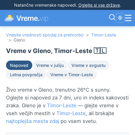
Natančne vremenske napovedi
.
Oglejte si vse države
.
☰
Vreme.
vip
🌐
Vnesite vrednosti spodaj za pretvorbo
>
Timor-Leste
>
Gleno
Vreme v Gleno, Timor-Leste 🇹🇱
Napoved
Vreme v juliju
Vreme v avgustu
Letna povprečja
Vreme v Timor-Leste
Živo vreme v Gleno, trenutno 26°C s sunny.
Oglejte si napoved za 7 dni, uro in indeks kakovosti
zraka. Gleno je v
Timor-Leste
— glejte vreme v
vseh večjih mestih v
Timor-Leste
, ali brskajte
najtoplejša mesta zdaj
po vsem svetu.