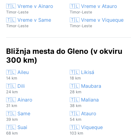
🇹🇱 Vreme v Ainaro
🇹🇱 Vreme v Atauro
Timor-Leste
Timor-Leste
🇹🇱 Vreme v Same
🇹🇱 Vreme v Viqueque
Timor-Leste
Timor-Leste
Bližnja mesta do Gleno (v okviru
300 km)
🇹🇱 Aileu
🇹🇱 Likisá
14 km
18 km
🇹🇱 Dili
🇹🇱 Maubara
24 km
28 km
🇹🇱 Ainaro
🇹🇱 Maliana
31 km
38 km
🇹🇱 Same
🇹🇱 Atauro
39 km
54 km
🇹🇱 Suai
🇹🇱 Viqueque
68 km
103 km