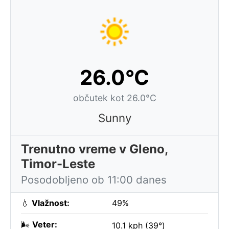
26.0°C
občutek kot 26.0°C
Sunny
Trenutno vreme v Gleno,
Timor-Leste
Posodobljeno ob 11:00 danes
💧
Vlažnost:
49%
🌬️
Veter:
10.1 kph (39°)