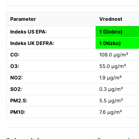
Parameter
Vrednost
Indeks US EPA:
1 (Dobro)
Indeks UK DEFRA:
1 (Nizko)
CO:
108.0 µg/m³
O3:
55.0 µg/m³
NO2:
1.9 µg/m³
SO2:
0.3 µg/m³
PM2.5:
5.5 µg/m³
PM10:
7.6 µg/m³