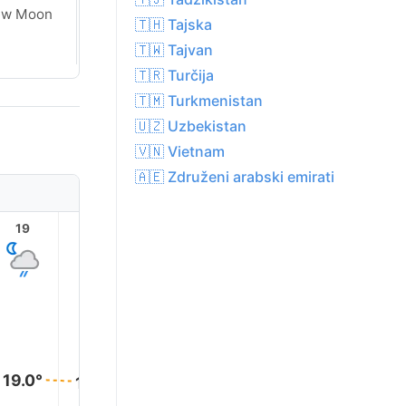
ew Moon
New Moon
🇹🇭 Tajska
🇹🇼 Tajvan
🇹🇷 Turčija
🇹🇲 Turkmenistan
🇺🇿 Uzbekistan
🇻🇳 Vietnam
🇦🇪 Združeni arabski emirati
19
20
21
22
23
19.0°
19.0°
19.0°
19.0°
19.0°
18.0°