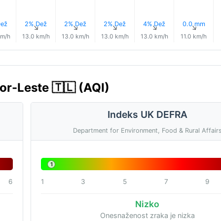
ež
2% Dež
2% Dež
2% Dež
4% Dež
0.0 mm
↑
↑
↑
↑
↑
↑
km/h
13.0 km/h
13.0 km/h
13.0 km/h
13.0 km/h
11.0 km/h
or-Leste 🇹🇱 (AQI)
Indeks UK DEFRA
Department for Environment, Food & Rural Affair
1
6
1
3
5
7
9
Nizko
Onesnaženost zraka je nizka