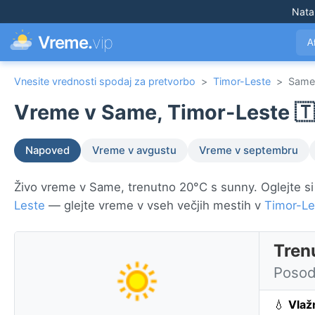
Nata
Vreme.
vip
A
Vnesite vrednosti spodaj za pretvorbo
>
Timor-Leste
>
Same
Vreme v Same, Timor-Leste 🇹
Napoved
Vreme v avgustu
Vreme v septembru
Živo vreme v Same, trenutno 20°C s sunny. Oglejte si
Leste
— glejte vreme v vseh večjih mestih v
Timor-Le
Tren
Posod
💧
Vlaž