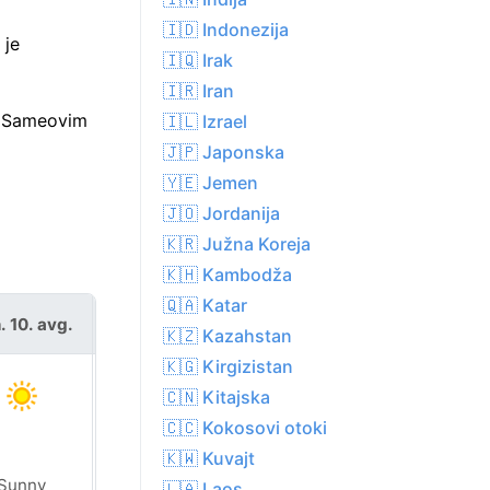
🇮🇩 Indonezija
 je
🇮🇶 Irak
🇮🇷 Iran
od Sameovim
🇮🇱 Izrael
🇯🇵 Japonska
🇾🇪 Jemen
🇯🇴 Jordanija
🇰🇷 Južna Koreja
🇰🇭 Kambodža
🇶🇦 Katar
. 10. avg.
tor. 11. avg.
🇰🇿 Kazahstan
🇰🇬 Kirgizistan
🇨🇳 Kitajska
🇨🇨 Kokosovi otoki
🇰🇼 Kuvajt
Sunny
Sunny
🇱🇦 Laos