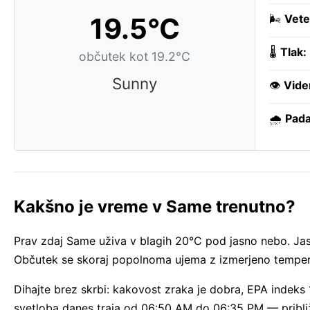
19.5°C
🌬️
Vete
🌡️
Tlak:
občutek kot 19.2°C
Sunny
👁️
Vide
🌧️
Pada
Kakšno je vreme v Same trenutno?
Prav zdaj Same uživa v blagih 20°C pod jasno nebo. J
Občutek se skoraj popolnoma ujema z izmerjeno tempera
Dihajte brez skrbi: kakovost zraka je dobra, EPA indeks
svetloba danes traja od 06:50 AM do 06:35 PM — pribli