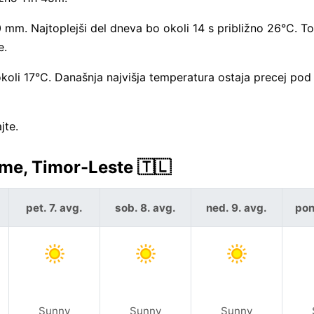
mm. Najtoplejši del dneva bo okoli 14 s približno 26°C. To
e.
e okoli 17°C. Današnja najvišja temperatura ostaja precej p
jte.
e, Timor-Leste 🇹🇱
pet. 7. avg.
sob. 8. avg.
ned. 9. avg.
pon
Sunny
Sunny
Sunny