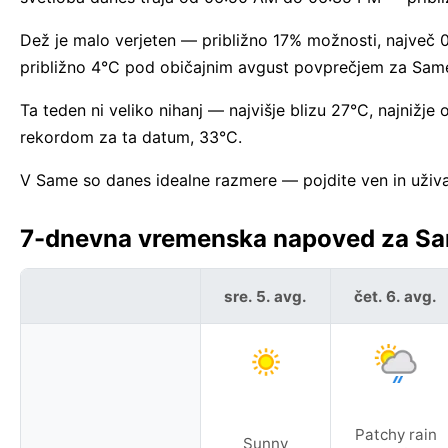
Dež je malo verjeten — približno 17% možnosti, največ 0 
približno 4°C pod običajnim avgust povprečjem za Sam
Ta teden ni veliko nihanj — najvišje blizu 27°C, najnižj
rekordom za ta datum, 33°C.
V Same so danes idealne razmere — pojdite ven in uživa
7-dnevna vremenska napoved za Sam
sre. 5. avg.
čet. 6. avg.
Patchy rain
Sunny