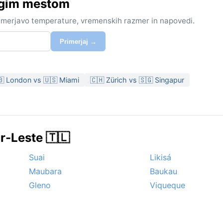
ugim mestom
rimerjavo temperature, vremenskih razmer in napovedi.
Primerjaj →
🇧 London vs 🇺🇸 Miami
🇨🇭 Zürich vs 🇸🇬 Singapur
r-Leste 🇹🇱
Suai
Likisá
Maubara
Baukau
Gleno
Viqueque