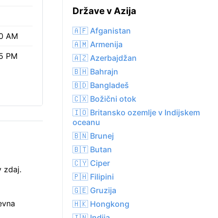
Države v Azija
🇦🇫 Afganistan
0 AM
🇦🇲 Armenija
5 PM
🇦🇿 Azerbajdžan
🇧🇭 Bahrajn
🇧🇩 Bangladeš
🇨🇽 Božični otok
🇮🇴 Britansko ozemlje v Indijskem
oceanu
🇧🇳 Brunej
🇧🇹 Butan
🇨🇾 Ciper
 zdaj.
🇵🇭 Filipini
🇬🇪 Gruzija
evna
🇭🇰 Hongkong
🇮🇳 Indija