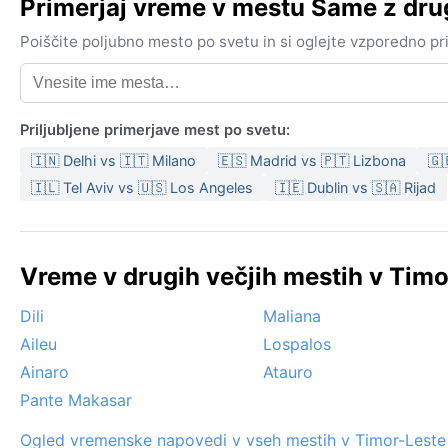
Primerjaj vreme v mestu Same z dr
Poiščite poljubno mesto po svetu in si oglejte vzporedno p
Priljubljene primerjave mest po svetu:
🇮🇳 Delhi vs 🇮🇹 Milano
🇪🇸 Madrid vs 🇵🇹 Lizbona
🇬
🇮🇱 Tel Aviv vs 🇺🇸 Los Angeles
🇮🇪 Dublin vs 🇸🇦 Rijad
Vreme v drugih večjih mestih v Timo
Dili
Maliana
Aileu
Lospalos
Ainaro
Atauro
Pante Makasar
Ogled vremenske napovedi v vseh mestih v Timor-Leste