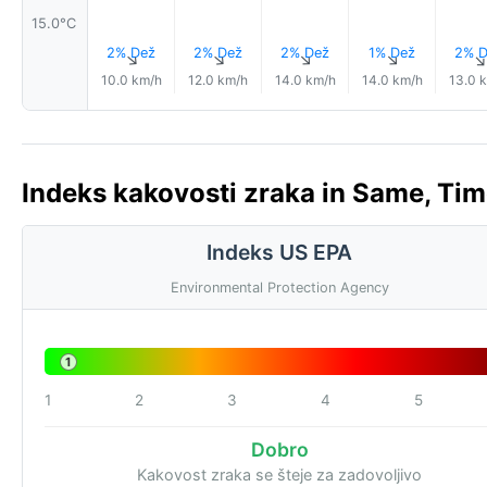
15.0°C
2% Dež
2% Dež
2% Dež
1% Dež
2% D
↑
↑
↑
↑
10.0 km/h
12.0 km/h
14.0 km/h
14.0 km/h
13.0 
Indeks kakovosti zraka in Same, Tim
Indeks US EPA
Environmental Protection Agency
1
1
2
3
4
5
Dobro
Kakovost zraka se šteje za zadovoljivo