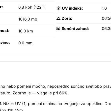
r:
6.8 kph (122°)
☀️
UV indeks:
1.0
🌅
Zora:
06:5
1016.0 mb
🌇
Sončni zahod:
06:3
nost:
10.0 km
vine:
0.0 mm
asno nebo pomeni močno, neposredno sončno svetlobo prav
turo. Zoprno je — vlaga je pri 66%.
 1. Nizek UV (1) pomeni minimalno tveganje za opekline. Dn
žno 11h 45m.