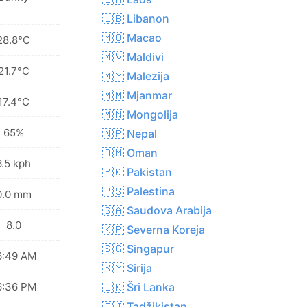
🇱🇧 Libanon
🇲🇴 Macao
28.8°C
28.3°C
🇲🇻 Maldivi
21.7°C
21.7°C
🇲🇾 Malezija
🇲🇲 Mjanmar
17.4°C
17.3°C
🇲🇳 Mongolija
65%
69%
🇳🇵 Nepal
🇴🇲 Oman
6.5 kph
7.6 kph
🇵🇰 Pakistan
🇵🇸 Palestina
0.0 mm
0.0 mm
🇸🇦 Saudova Arabija
8.0
8.0
🇰🇵 Severna Koreja
🇸🇬 Singapur
6:49 AM
06:48 AM
🇸🇾 Sirija
6:36 PM
06:36 PM
🇱🇰 Šri Lanka
🇹🇯 Tadžikistan