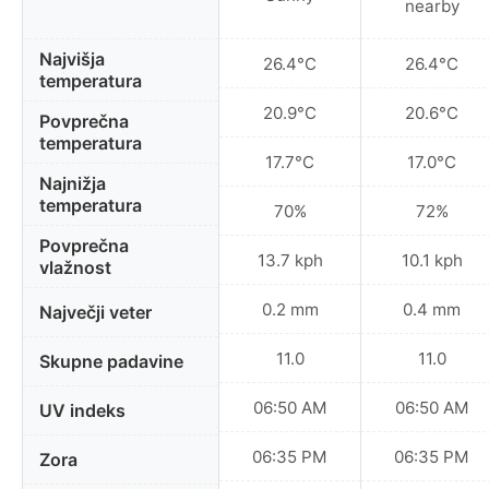
nearby
Najvišja
26.4°C
26.4°C
temperatura
20.9°C
20.6°C
Povprečna
temperatura
17.7°C
17.0°C
Najnižja
temperatura
70%
72%
Povprečna
13.7 kph
10.1 kph
vlažnost
0.2 mm
0.4 mm
Največji veter
11.0
11.0
Skupne padavine
06:50 AM
06:50 AM
UV indeks
06:35 PM
06:35 PM
Zora