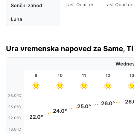
Last Quarter
Last Quarter
Sončni zahod
Luna
Ura vremenska napoved za Same, Ti
Wednes
9
10
11
12
1
28.0°C
26.
26.0°
25.0°
25.0°C
24.0°
22.0°
22.0°C
18.0°C