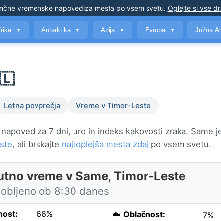
nčne vremenske napovedi
za mesta po vsem svetu
.
Oglejte si vse d
frika
Antarktika
Azija
Evropa
Južna A
▼
▼
▼
▼
🇱
Letna povprečja
Vreme v Timor-Leste
 napoved za 7 dni, uro in indeks kakovosti zraka. Same j
ste
, ali brskajte
najtoplejša mesta zdaj
po vsem svetu.
utno vreme v Same, Timor-Leste
obljeno ob 8:30 danes
nost:
66%
☁️
Oblačnost:
7%