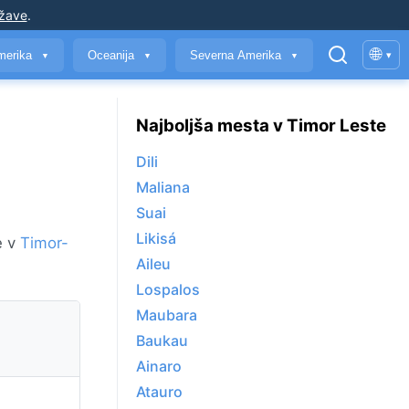
ržave
.
🌐
merika
Oceanija
Severna Amerika
▾
▼
▼
▼
Najboljša mesta v Timor Leste
Dili
Maliana
Suai
Likisá
e v
Timor-
Aileu
Lospalos
Maubara
Baukau
Ainaro
Atauro