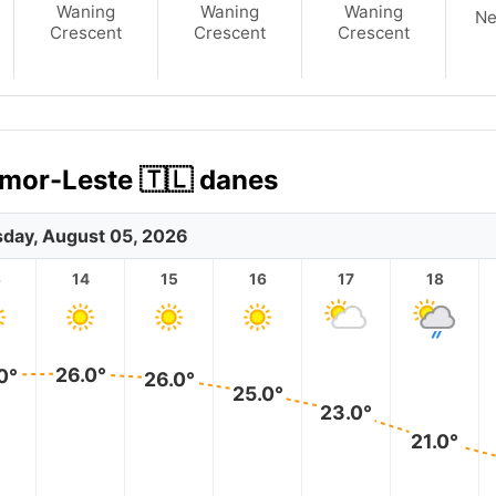
Waning
Waning
Waning
N
Crescent
Crescent
Crescent
mor-Leste 🇹🇱 danes
day, August 05, 2026
3
14
15
16
17
18
26.0°
0°
26.0°
25.0°
23.0°
21.0°