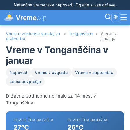
Natančne vremenske napovedi
.
Oglejte si vse države
.
☰
Vreme.
vip
🌐
Vnesite vrednosti spodaj za
>
Tonganščina
>
Vreme v
pretvorbo
januarju
Vreme v Tonganščina v
januar
Napoved
Vreme v avgustu
Vreme v septembru
Letna povprečja
Državne podnebne normale za 14 mest v
Tonganščina.
POVPREČNA NAJVIŠJA
POVPREČNA NAJNIŽJA
27°C
26°C