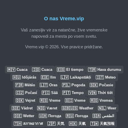
O nas Vreme.vip
Vaš zanesljiv vir za natančne, žive vremenske
napovedi za mesta po vsem svetu.
Vreme.vip © 2026. Vse pravice pridržane.
🇲🇾
🇮🇩
🇪🇸
🇹🇷
Cuaca
Cuaca
El tiempo
Hava durumu
🇭🇺
🇪🇪
🇱🇻
🇮🇹
Időjárás
Ilm
Laikapstākļi
Meteo
🇫🇷
🇱🇹
🇵🇱
🇸🇰
Météo
Oras
Pogoda
Počasie
🇨🇿
🇫🇮
🇵🇹
🇻🇳
Počasí
Sää
Tempo
Thời tiết
🇩🇰
🇷🇸
🇸🇮
🇷🇴
Vejret
Vreme
Vreme
Vremea
🇸🇪
🇳🇴
🇬🇧🇺🇸
🇳🇱
Vädret
Været
Weather
Weer
🇩🇪
🇺🇦
🇷🇺
🇸🇦
Wetter
Погода
Погода
الطقس
🇹🇭
🇯🇵
🇭🇰
🇹🇼
สภาพอากาศ
天気
天氣
天氣預報