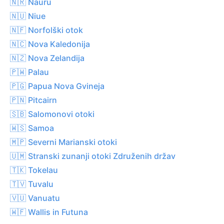
🇳🇷 Nauru
🇳🇺 Niue
🇳🇫 Norfolški otok
🇳🇨 Nova Kaledonija
🇳🇿 Nova Zelandija
🇵🇼 Palau
🇵🇬 Papua Nova Gvineja
🇵🇳 Pitcairn
🇸🇧 Salomonovi otoki
🇼🇸 Samoa
🇲🇵 Severni Marianski otoki
🇺🇲 Stranski zunanji otoki Združenih držav
🇹🇰 Tokelau
🇹🇻 Tuvalu
🇻🇺 Vanuatu
🇼🇫 Wallis in Futuna