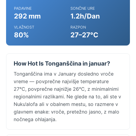
PADAVINE
SONČNE URE
292 mm
1.2h/Dan
VLAŽNOST
RAZPON
80%
27–27°C
How Hot Is Tonganščina in januar?
Tonganščina ima v January dosledno vroče
vreme — povprečne najvišje temperature
27°C, povprečne najnižje 26°C, z minimalnimi
regionalnimi razlikami. Ne glede na to, ali ste v
Nuku‘alofa ali v obalnem mestu, so razmere v
glavnem enake: vroče, pretežno jasno, z malo
nočnega ohlajanja.