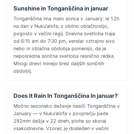
Sunshine in Tonganščina in januar
Tonganščina ima malo sonca v January: le 1.2h
na dan v Nuku‘alofa, z obilno oblačnostjo,
pogosto v večini regij. Dnevna svetloba traja
od 6:15 am do 7:30 pm, vendar vztrajno sivo
nebo in oblačna obdobja pomenijo, da je
neposredna sončna svetloba resnično redka.
Mnogi dnevi minejo brez daljših sončnih
obdobij.
Does It Rain In Tonganščina In januar?
Močno sezonsko deževje nasiči Tonganščina v
January — v Nuku‘alofa v povprečju pade
292mm dežja v 22 dneh, plohe so skoraj
vsakodnevne. Vzorec je dosleden v večini