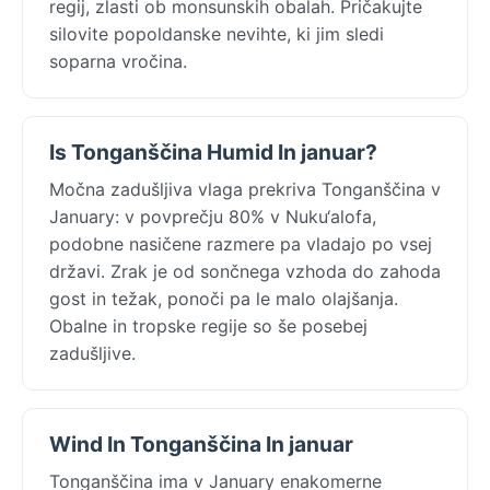
regij, zlasti ob monsunskih obalah. Pričakujte
silovite popoldanske nevihte, ki jim sledi
soparna vročina.
Is Tonganščina Humid In januar?
Močna zadušljiva vlaga prekriva Tonganščina v
January: v povprečju 80% v Nuku‘alofa,
podobne nasičene razmere pa vladajo po vsej
državi. Zrak je od sončnega vzhoda do zahoda
gost in težak, ponoči pa le malo olajšanja.
Obalne in tropske regije so še posebej
zadušljive.
Wind In Tonganščina In januar
Tonganščina ima v January enakomerne