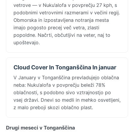
vetrove — v Nuku‘alofa v povprečju 27 kph, s
podobnimi vetrovnimi razmerami v večini regij.
Obmorska in izpostavljena notranja mesta
imajo pogosto precej več vetra, zlasti
popoldne. Načrti, občutljivi na veter, naj to
upoštevajo.
Cloud Cover In Tonganščina In januar
V January v Tonganščina prevladujejo oblačna
neba: Nuku‘alofa v povprečju beleži 78%
oblačnosti, s podobno sivo vztrajnostjo po
vsej državi. Dnevi so medli in mehko osvetljeni,
z malo preboji skozi oblačno plast.
Drugi meseci v Tonganščina