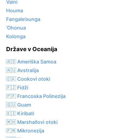
Vaini
Houma
Fangale’ounga
‘Ohonua
Kolonga
Države v Oceanija
🇦🇸 Ameriška Samoa
🇦🇺 Avstralija
🇨🇰 Cookovi otoki
🇫🇯 Fidži
🇵🇫 Francoska Polinezija
🇬🇺 Guam
🇰🇮 Kiribati
🇲🇭 Marshallovi otoki
🇫🇲 Mikronezija