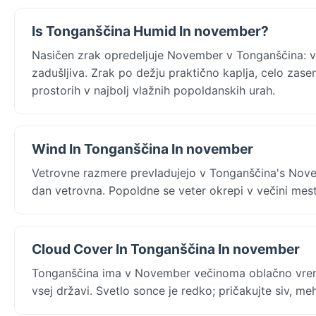
Is Tonganščina Humid In november?
Nasičen zrak opredeljuje November v Tonganščina: vl
zadušljiva. Zrak po dežju praktično kaplja, celo zasenč
prostorih v najbolj vlažnih popoldanskih urah.
Wind In Tonganščina In november
Vetrovne razmere prevladujejo v Tonganščina's Nove
dan vetrovna. Popoldne se veter okrepi v večini mes
Cloud Cover In Tonganščina In november
Tonganščina ima v November večinoma oblačno vreme
vsej državi. Svetlo sonce je redko; pričakujte siv, m