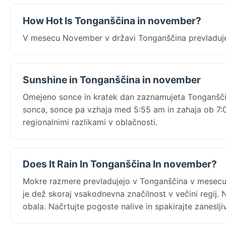
How Hot Is Tonganščina in november?
V mesecu November v državi Tonganščina prevladuje 
Sunshine in Tonganščina in november
Omejeno sonce in kratek dan zaznamujeta Tonganšči
sonca, sonce pa vzhaja med 5:55 am in zahaja ob 7:0
regionalnimi razlikami v oblačnosti.
Does It Rain In Tonganščina In november?
Mokre razmere prevladujejo v Tonganščina v mesec
je dež skoraj vsakodnevna značilnost v večini regij. 
obala. Načrtujte pogoste nalive in spakirajte zanesl