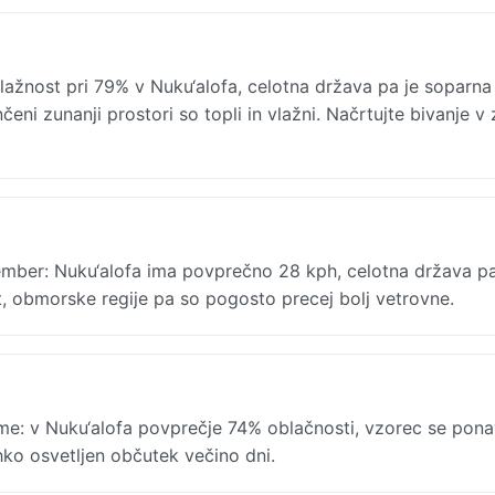
ažnost pri 79% v Nuku‘alofa, celotna država pa je soparna 
eni zunanji prostori so topli in vlažni. Načrtujte bivanje v 
mber: Nuku‘alofa ima povprečno 28 kph, celotna država pa
t, obmorske regije pa so pogosto precej bolj vetrovne.
: v Nuku‘alofa povprečje 74% oblačnosti, vzorec se pona
ehko osvetljen občutek večino dni.