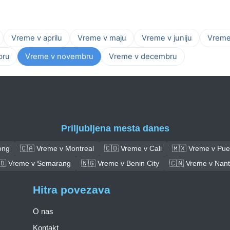
Vreme v aprilu
Vreme v maju
Vreme v juniju
Vreme 
bru
Vreme v novembru
Vreme v decembru
Priljubljena mesta danes
ong
🇨🇦 Vreme v Montreal
🇨🇴 Vreme v Cali
🇲🇽 Vreme v Pue
🇩 Vreme v Semarang
🇳🇬 Vreme v Benin City
🇨🇳 Vreme v Nan
Hitra povezava
O nas
Kontakt