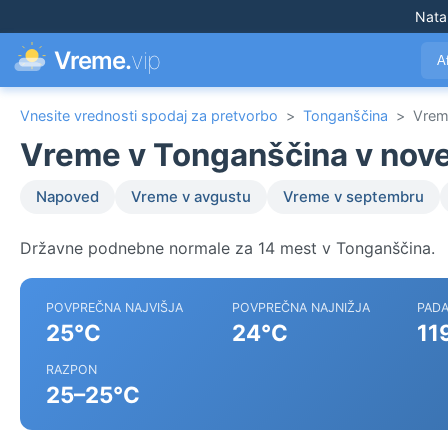
Nata
Vreme.
vip
A
Vnesite vrednosti spodaj za pretvorbo
>
Tonganščina
>
Vrem
Vreme v Tonganščina v nov
Napoved
Vreme v avgustu
Vreme v septembru
Državne podnebne normale za 14 mest v Tonganščina.
POVPREČNA NAJVIŠJA
POVPREČNA NAJNIŽJA
PADA
25°C
24°C
11
RAZPON
25–25°C