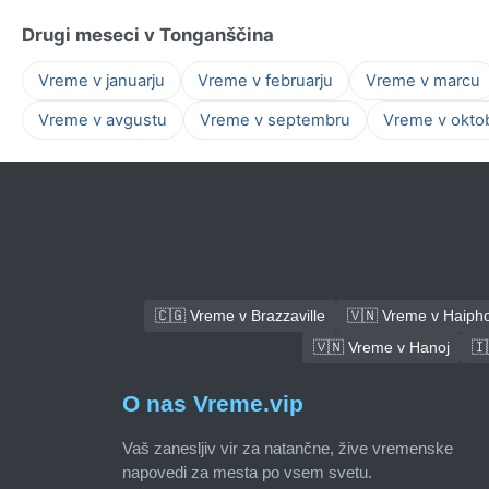
Drugi meseci v Tonganščina
Vreme v januarju
Vreme v februarju
Vreme v marcu
Vreme v avgustu
Vreme v septembru
Vreme v okto
🇨🇬 Vreme v Brazzaville
🇻🇳 Vreme v Haiph
🇻🇳 Vreme v Hanoj
🇮
O nas Vreme.vip
Vaš zanesljiv vir za natančne, žive vremenske
napovedi za mesta po vsem svetu.