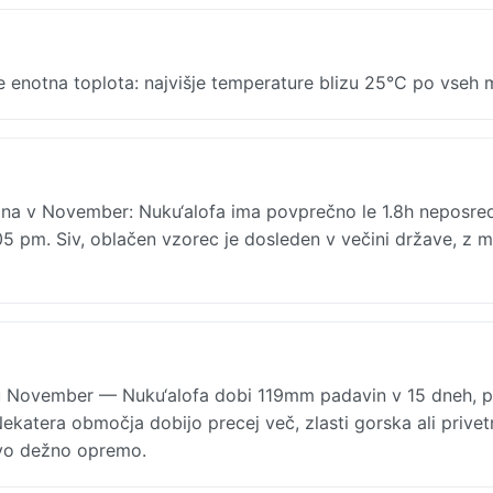
enotna toplota: najvišje temperature blizu 25°C po vseh m
na v November: Nuku‘alofa ima povprečno le 1.8h neposr
5 pm. Siv, oblačen vzorec je dosleden v večini države, z m
u November — Nuku‘alofa dobi 119mm padavin v 15 dneh, p
Nekatera območja dobijo precej več, zlasti gorska ali privet
jivo dežno opremo.