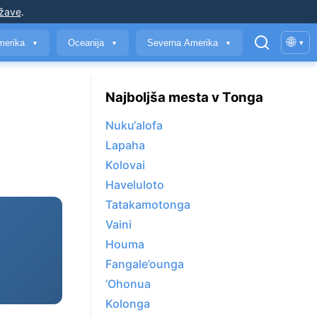
ržave
.
🌐
merika
Oceanija
Severna Amerika
▾
▼
▼
▼
Najboljša mesta v Tonga
Nuku‘alofa
Lapaha
Kolovai
Haveluloto
Tatakamotonga
Vaini
Houma
Fangale’ounga
‘Ohonua
Kolonga