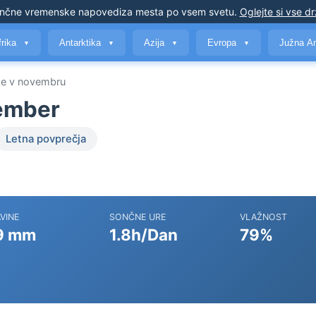
nčne vremenske napovedi
za mesta po vsem svetu
.
Oglejte si vse d
frika
Antarktika
Azija
Evropa
Južna A
▼
▼
▼
▼
e v novembru
ember
Letna povprečja
VINE
SONČNE URE
VLAŽNOST
9 mm
1.8h/Dan
79%