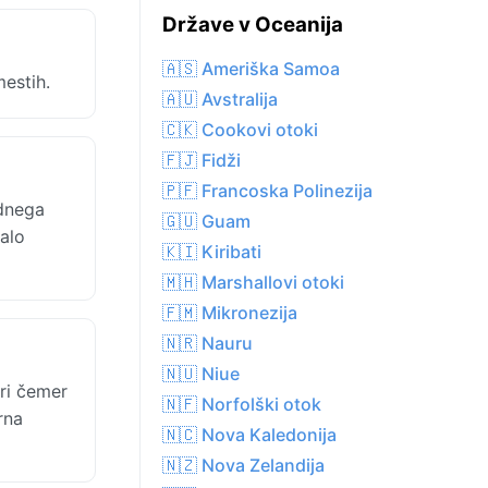
Države v Oceanija
🇦🇸 Ameriška Samoa
estih.
🇦🇺 Avstralija
🇨🇰 Cookovi otoki
🇫🇯 Fidži
🇵🇫 Francoska Polinezija
ednega
🇬🇺 Guam
alo
🇰🇮 Kiribati
🇲🇭 Marshallovi otoki
🇫🇲 Mikronezija
🇳🇷 Nauru
🇳🇺 Niue
ri čemer
🇳🇫 Norfolški otok
rna
🇳🇨 Nova Kaledonija
🇳🇿 Nova Zelandija