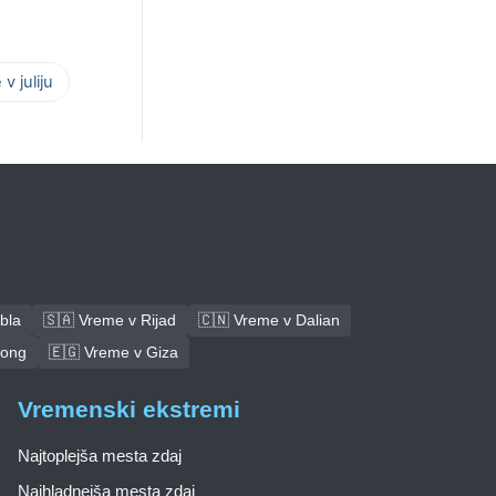
v juliju
bla
🇸🇦 Vreme v Rijad
🇨🇳 Vreme v Dalian
tong
🇪🇬 Vreme v Giza
Vremenski ekstremi
Najtoplejša mesta zdaj
Najhladnejša mesta zdaj