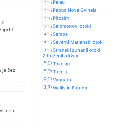
🇵🇼 Palau
🇵🇬 Papua Nova Gvineja
🇵🇳 Pitcairn
in
🇸🇧 Salomonovi otoki
zaprtih
🇼🇸 Samoa
🇲🇵 Severni Marianski otoki
🇺🇲 Stranski zunanji otoki
Združenih držav
🇹🇰 Tokelau
 je čez
🇹🇻 Tuvalu
🇻🇺 Vanuatu
🇼🇫 Wallis in Futuna
vlja po