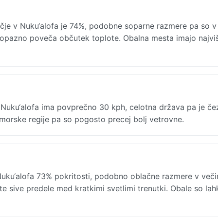
čje v Nuku‘alofa je 74%, podobne soparne razmere pa so v 
 pa opazno poveča občutek toplote. Obalna mesta imajo najvi
 Nuku‘alofa ima povprečno 30 kph, celotna država pa je če
morske regije pa so pogosto precej bolj vetrovne.
ku‘alofa 73% pokritosti, podobno oblačne razmere v večini
e sive predele med kratkimi svetlimi trenutki. Obale so lah