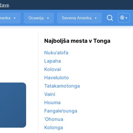
ržave
.
🌐
merika
Oceanija
Severna Amerika
▾
▼
▼
▼
Najboljša mesta v Tonga
Nuku‘alofa
Lapaha
Kolovai
Haveluloto
Tatakamotonga
Vaini
Houma
Fangale’ounga
‘Ohonua
Kolonga