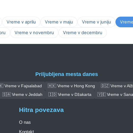
Vreme v aprilu
Vreme v maju
Vreme v juniju
Vreme 
bru
Vreme v novembru
Vreme v decembru
Priljubljena mesta danes
🇰 Vreme v Fajsalabad
🇭🇰 Vreme v Hong Kong
🇩🇿 Vreme v Alži
🇸🇦 Vreme v Jeddah
🇮🇩 Vreme v Džakarta
🇾🇪 Vreme v San
Hitra povezava
O nas
Kontakt