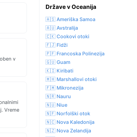
Države v Oceanija
🇦🇸 Ameriška Samoa
🇦🇺 Avstralija
🇨🇰 Cookovi otoki
🇫🇯 Fidži
🇵🇫 Francoska Polinezija
doben v
🇬🇺 Guam
🇰🇮 Kiribati
🇲🇭 Marshallovi otoki
🇫🇲 Mikronezija
🇳🇷 Nauru
onalnimi
🇳🇺 Niue
j. Vreme
🇳🇫 Norfolški otok
🇳🇨 Nova Kaledonija
🇳🇿 Nova Zelandija