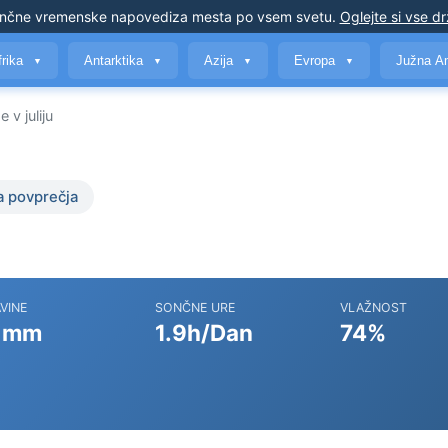
nčne vremenske napovedi
za mesta po vsem svetu
.
Oglejte si vse d
frika
Antarktika
Azija
Evropa
Južna A
▼
▼
▼
▼
 v juliju
a povprečja
VINE
SONČNE URE
VLAŽNOST
 mm
1.9h/Dan
74%