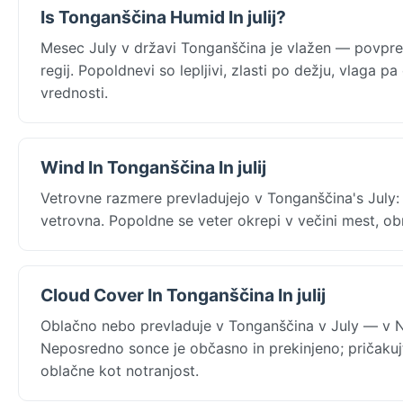
Is Tonganščina Humid In julij?
Mesec July v državi Tonganščina je vlažen — povpre
regij. Popoldnevi so lepljivi, zlasti po dežju, vlaga
vrednosti.
Wind In Tonganščina In julij
Vetrovne razmere prevladujejo v Tonganščina's July:
vetrovna. Popoldne se veter okrepi v večini mest, ob
Cloud Cover In Tonganščina In julij
Oblačno nebo prevladuje v Tonganščina v July — v Nu
Neposredno sonce je občasno in prekinjeno; pričakujt
oblačne kot notranjost.