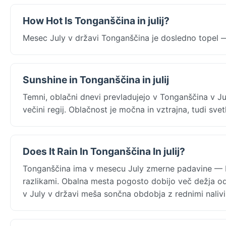
How Hot Is Tonganščina in julij?
Mesec July v državi Tonganščina je dosledno topel —
Sunshine in Tonganščina in julij
Temni, oblačni dnevi prevladujejo v Tonganščina v J
večini regij. Oblačnost je močna in vztrajna, tudi svet
Does It Rain In Tonganščina In julij?
Tonganščina ima v mesecu July zmerne padavine — N
razlikami. Obalna mesta pogosto dobijo več dežja o
v July v državi meša sončna obdobja z rednimi nalivi