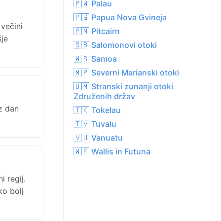
🇵🇼 Palau
🇵🇬 Papua Nova Gvineja
večini
🇵🇳 Pitcairn
šje
🇸🇧 Salomonovi otoki
🇼🇸 Samoa
🇲🇵 Severni Marianski otoki
🇺🇲 Stranski zunanji otoki
Združenih držav
z dan
🇹🇰 Tokelau
🇹🇻 Tuvalu
🇻🇺 Vanuatu
🇼🇫 Wallis in Futuna
 regij.
ko bolj