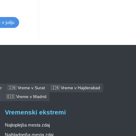
v juliju
r
🇮🇳 Vreme v Surat
🇮🇳 Vreme v Hajderabad
a
🇪🇸 Vreme v Madrid
Vremenski ekstremi
Najtoplejša mesta zdaj
Najhladnejša mesta zdaj