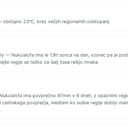
 običajno 23°C, brez večjih regionalnih odstopanj.
uly — Nuku‘alofa ima le 1.9h sonca na dan, vzorec pa je po
lejše regije se težko za dalj časa rešijo mraka.
uku‘alofa ima povprečno 87mm v 9 dneh, z opaznimi regi
d celinskega povprečja, medtem ko sušne regije dobijo man
.