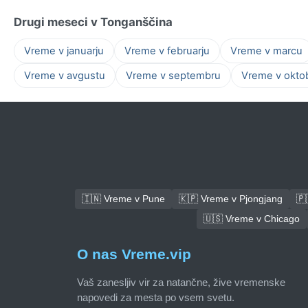
Drugi meseci v Tonganščina
Vreme v januarju
Vreme v februarju
Vreme v marcu
Vreme v avgustu
Vreme v septembru
Vreme v okto
🇮🇳 Vreme v Pune
🇰🇵 Vreme v Pjongjang
🇵
🇺🇸 Vreme v Chicago
O nas Vreme.vip
Vaš zanesljiv vir za natančne, žive vremenske
napovedi za mesta po vsem svetu.