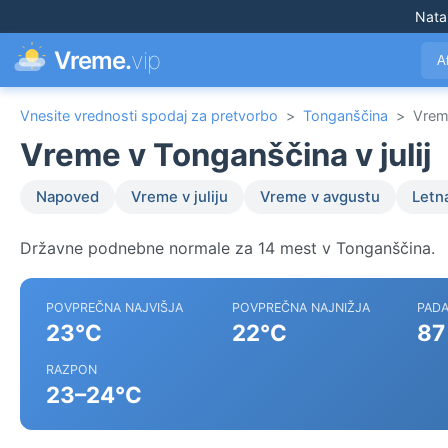
Nata
Vreme.
vip
A
Vnesite vrednosti spodaj za pretvorbo
>
Tonganščina
>
Vreme
Vreme v Tonganščina v julij
Napoved
Vreme v juliju
Vreme v avgustu
Letn
Državne podnebne normale za 14 mest v Tonganščina.
POVPREČNA NAJVIŠJA
POVPREČNA NAJNIŽJA
PADA
23°C
22°C
87
RAZPON
23–24°C