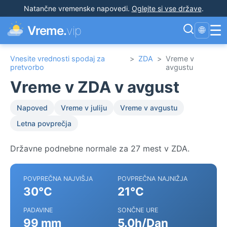
Natančne vremenske napovedi
.
Oglejte si vse države
.
☰
Vreme.
vip
🌐
Vnesite vrednosti spodaj za
>
ZDA
>
Vreme v
pretvorbo
avgustu
Vreme v ZDA v avgust
Napoved
Vreme v juliju
Vreme v avgustu
Letna povprečja
Državne podnebne normale za 27 mest v ZDA.
POVPREČNA NAJVIŠJA
POVPREČNA NAJNIŽJA
30°C
21°C
PADAVINE
SONČNE URE
99 mm
5.0h/Dan