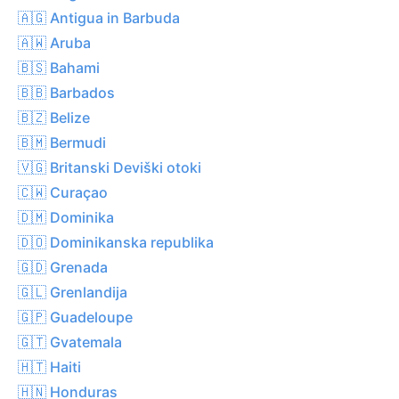
🇦🇬 Antigua in Barbuda
🇦🇼 Aruba
🇧🇸 Bahami
🇧🇧 Barbados
🇧🇿 Belize
🇧🇲 Bermudi
🇻🇬 Britanski Deviški otoki
🇨🇼 Curaçao
🇩🇲 Dominika
🇩🇴 Dominikanska republika
🇬🇩 Grenada
🇬🇱 Grenlandija
🇬🇵 Guadeloupe
🇬🇹 Gvatemala
🇭🇹 Haiti
🇭🇳 Honduras