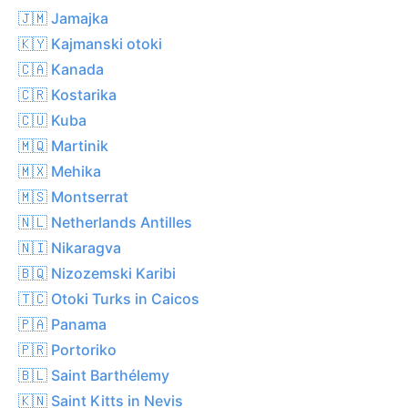
🇯🇲 Jamajka
🇰🇾 Kajmanski otoki
🇨🇦 Kanada
🇨🇷 Kostarika
🇨🇺 Kuba
🇲🇶 Martinik
🇲🇽 Mehika
🇲🇸 Montserrat
🇳🇱 Netherlands Antilles
🇳🇮 Nikaragva
🇧🇶 Nizozemski Karibi
🇹🇨 Otoki Turks in Caicos
🇵🇦 Panama
🇵🇷 Portoriko
🇧🇱 Saint Barthélemy
🇰🇳 Saint Kitts in Nevis