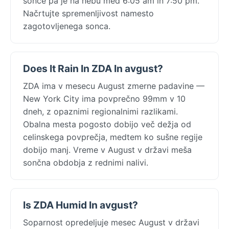
sonce pa je na nebu med 6:05 am in 7:50 pm.
Načrtujte spremenljivost namesto
zagotovljenega sonca.
Does It Rain In ZDA In avgust?
ZDA ima v mesecu August zmerne padavine —
New York City ima povprečno 99mm v 10
dneh, z opaznimi regionalnimi razlikami.
Obalna mesta pogosto dobijo več dežja od
celinskega povprečja, medtem ko sušne regije
dobijo manj. Vreme v August v državi meša
sončna obdobja z rednimi nalivi.
Is ZDA Humid In avgust?
Soparnost opredeljuje mesec August v državi