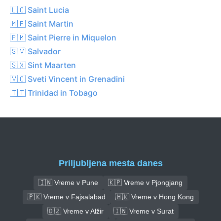
🇱🇨 Saint Lucia
🇲🇫 Saint Martin
🇵🇲 Saint Pierre in Miquelon
🇸🇻 Salvador
🇸🇽 Sint Maarten
🇻🇨 Sveti Vincent in Grenadini
🇹🇹 Trinidad in Tobago
Priljubljena mesta danes
🇮🇳 Vreme v Pune
🇰🇵 Vreme v Pjongjang
🇵🇰 Vreme v Fajsalabad
🇭🇰 Vreme v Hong Kong
🇩🇿 Vreme v Alžir
🇮🇳 Vreme v Surat