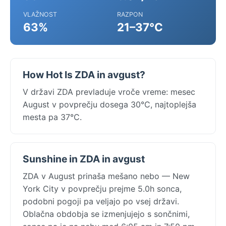
VLAŽNOST
RAZPON
63%
21–37°C
How Hot Is ZDA in avgust?
V državi ZDA prevladuje vroče vreme: mesec
August v povprečju dosega 30°C, najtoplejša
mesta pa 37°C.
Sunshine in ZDA in avgust
ZDA v August prinaša mešano nebo — New
York City v povprečju prejme 5.0h sonca,
podobni pogoji pa veljajo po vsej državi.
Oblačna obdobja se izmenjujejo s sončnimi,