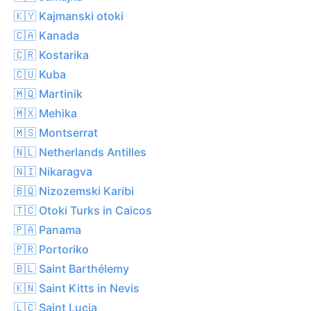
🇰🇾 Kajmanski otoki
🇨🇦 Kanada
🇨🇷 Kostarika
🇨🇺 Kuba
🇲🇶 Martinik
🇲🇽 Mehika
🇲🇸 Montserrat
🇳🇱 Netherlands Antilles
🇳🇮 Nikaragva
🇧🇶 Nizozemski Karibi
🇹🇨 Otoki Turks in Caicos
🇵🇦 Panama
🇵🇷 Portoriko
🇧🇱 Saint Barthélemy
🇰🇳 Saint Kitts in Nevis
🇱🇨 Saint Lucia