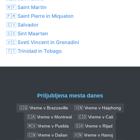
🇲🇫 Saint Martin
🇵🇲 Saint Pierre in Miquelon
🇸🇻 Salvador
🇸🇽 Sint Maarten
🇻🇨 Sveti Vincent in Grenadini
🇹🇹 Trinidad in Tobago
Priljubljena mesta danes
🇨🇬 Vreme v Brazzaville
🇻🇳 Vreme v Haiphong
🇨🇦 Vreme v Montreal
🇨🇴 Vreme v Cali
🇲🇽 Vreme v Puebla
🇸🇦 Vreme v Rijad
🇨🇳 Vreme v Dalian
🇻🇳 Vreme v Hanoj