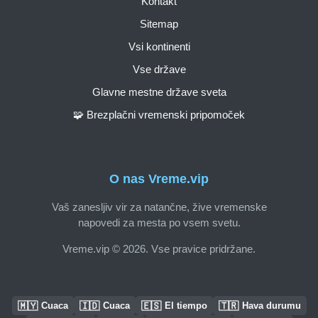
Kontakt
Sitemap
Vsi kontinenti
Vse države
Glavne mestne države sveta
🧩 Brezplačni vremenski pripomoček
O nas Vreme.vip
Vaš zanesljiv vir za natančne, žive vremenske
napovedi za mesta po vsem svetu.
Vreme.vip © 2026. Vse pravice pridržane.
🇲🇾
🇮🇩
🇪🇸
🇹🇷
Cuaca
Cuaca
El tiempo
Hava durumu