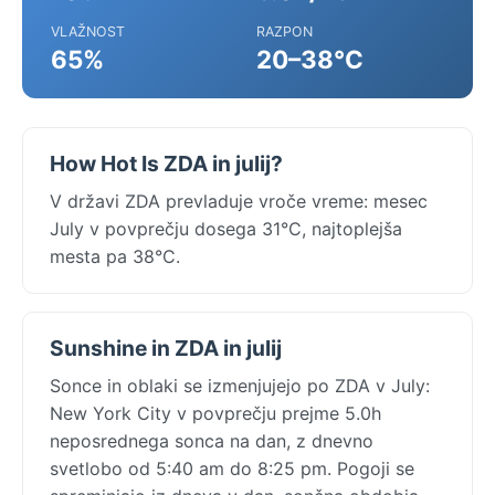
VLAŽNOST
RAZPON
65%
20–38°C
How Hot Is ZDA in julij?
V državi ZDA prevladuje vroče vreme: mesec
July v povprečju dosega 31°C, najtoplejša
mesta pa 38°C.
Sunshine in ZDA in julij
Sonce in oblaki se izmenjujejo po ZDA v July:
New York City v povprečju prejme 5.0h
neposrednega sonca na dan, z dnevno
svetlobo od 5:40 am do 8:25 pm. Pogoji se