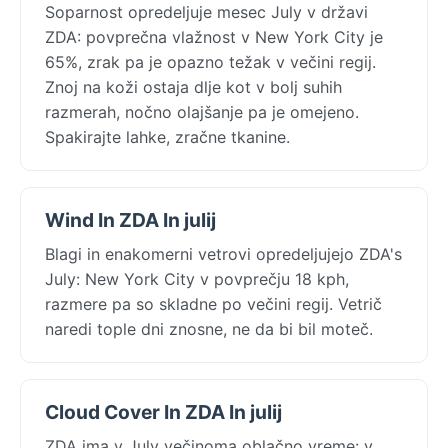
Soparnost opredeljuje mesec July v državi
ZDA: povprečna vlažnost v New York City je
65%, zrak pa je opazno težak v večini regij.
Znoj na koži ostaja dlje kot v bolj suhih
razmerah, nočno olajšanje pa je omejeno.
Spakirajte lahke, zračne tkanine.
Wind In ZDA In julij
Blagi in enakomerni vetrovi opredeljujejo ZDA's
July: New York City v povprečju 18 kph,
razmere pa so skladne po večini regij. Vetrič
naredi tople dni znosne, ne da bi bil moteč.
Cloud Cover In ZDA In julij
ZDA ima v July večinoma oblačno vreme: v