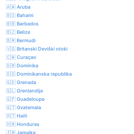
🇦🇼 Aruba
🇧🇸 Bahami
🇧🇧 Barbados
🇧🇿 Belize
🇧🇲 Bermudi
🇻🇬 Britanski Deviški otoki
🇨🇼 Curaçao
🇩🇲 Dominika
🇩🇴 Dominikanska republika
🇬🇩 Grenada
🇬🇱 Grenlandija
🇬🇵 Guadeloupe
🇬🇹 Gvatemala
🇭🇹 Haiti
🇭🇳 Honduras
🇯🇲 Jamajka