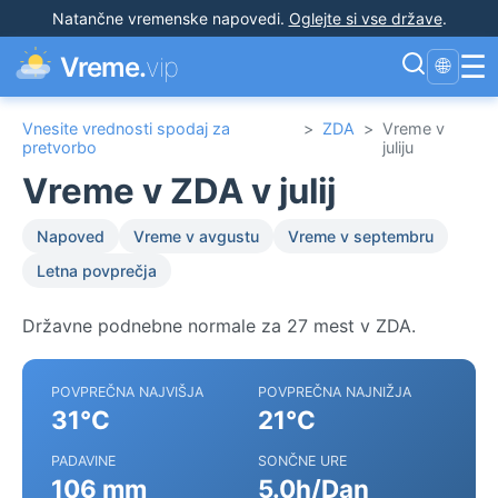
Natančne vremenske napovedi
.
Oglejte si vse države
.
☰
Vreme.
vip
🌐
Vnesite vrednosti spodaj za
>
ZDA
>
Vreme v
pretvorbo
juliju
Vreme v ZDA v julij
Napoved
Vreme v avgustu
Vreme v septembru
Letna povprečja
Državne podnebne normale za 27 mest v ZDA.
POVPREČNA NAJVIŠJA
POVPREČNA NAJNIŽJA
31°C
21°C
PADAVINE
SONČNE URE
106 mm
5.0h/Dan