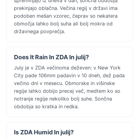
spreminjajo iz dneva v dan, sončna obdobja
prekinjajo oblačna. Večina regij v državi ima
podoben mešan vzorec, čeprav so nekatera
območja lahko bolj suha ali bolj mokra od
državnega povprečja.
Does It Rain In ZDA In julij?
July je v ZDA večinoma deževen: v New York
City pade 106mm padavin v 10 dneh, dež pada
večino dni v mesecu. Obmorske in višinske
regije lahko dobijo precej več, medtem ko so
notranje regije nekoliko bolj suhe. Sončna
obdobja so kratka in redka.
Is ZDA Humid In julij?