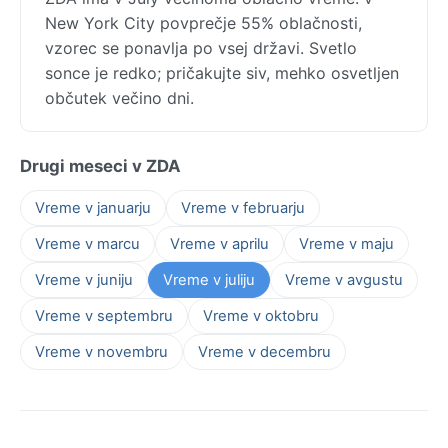
New York City povprečje 55% oblačnosti,
vzorec se ponavlja po vsej državi. Svetlo
sonce je redko; pričakujte siv, mehko osvetljen
občutek večino dni.
Drugi meseci v ZDA
Vreme v januarju
Vreme v februarju
Vreme v marcu
Vreme v aprilu
Vreme v maju
Vreme v juniju
Vreme v juliju
Vreme v avgustu
Vreme v septembru
Vreme v oktobru
Vreme v novembru
Vreme v decembru