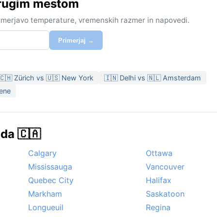
drugim mestom
rimerjavo temperature, vremenskih razmer in napovedi.
Primerjaj →
🇨🇭 Zürich vs 🇺🇸 New York
🇮🇳 Delhi vs 🇳🇱 Amsterdam
tene
da 🇨🇦
Calgary
Ottawa
Mississauga
Vancouver
Quebec City
Halifax
Markham
Saskatoon
Longueuil
Regina