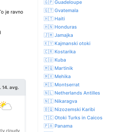
🇬🇵 Guadeloupe
🇬🇹 Gvatemala
To je ravno
🇭🇹 Haiti
🇭🇳 Honduras
d
🇯🇲 Jamajka
🇰🇾 Kajmanski otoki
🇨🇷 Kostarika
🇨🇺 Kuba
🇲🇶 Martinik
🇲🇽 Mehika
🇲🇸 Montserrat
. 14. avg.
sob. 15. avg.
🇳🇱 Netherlands Antilles
🇳🇮 Nikaragva
🇧🇶 Nizozemski Karibi
🇹🇨 Otoki Turks in Caicos
🇵🇦 Panama
tly cloudy
Sunny