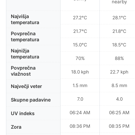
nearby
Najvišja
27.2°C
28.1°C
temperatura
21.7°C
21.8°C
Povprečna
temperatura
15.0°C
18.5°C
Najnižja
temperatura
70%
88%
Povprečna
18.0 kph
22.7 kph
vlažnost
1.5 mm
8.5 mm
Največji veter
7.0
4.0
Skupne padavine
06:24 AM
06:25 AM
UV indeks
08:36 PM
08:35 PM
Zora