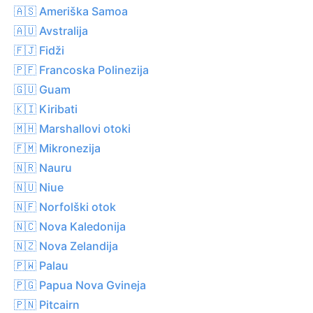
🇦🇸 Ameriška Samoa
🇦🇺 Avstralija
🇫🇯 Fidži
🇵🇫 Francoska Polinezija
🇬🇺 Guam
🇰🇮 Kiribati
🇲🇭 Marshallovi otoki
🇫🇲 Mikronezija
🇳🇷 Nauru
🇳🇺 Niue
🇳🇫 Norfolški otok
🇳🇨 Nova Kaledonija
🇳🇿 Nova Zelandija
🇵🇼 Palau
🇵🇬 Papua Nova Gvineja
🇵🇳 Pitcairn