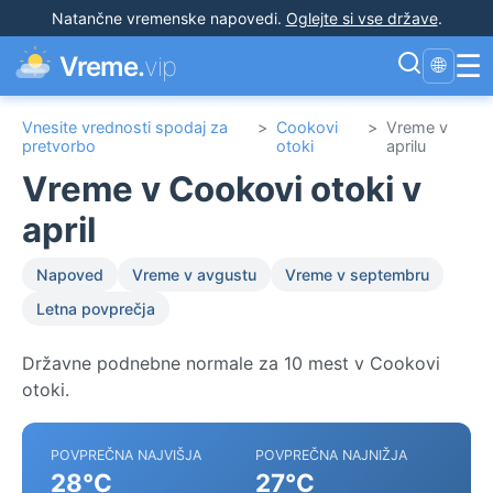
Natančne vremenske napovedi
.
Oglejte si vse države
.
☰
Vreme.
vip
🌐
Vnesite vrednosti spodaj za
>
Cookovi
>
Vreme v
pretvorbo
otoki
aprilu
Vreme v Cookovi otoki v
april
Napoved
Vreme v avgustu
Vreme v septembru
Letna povprečja
Državne podnebne normale za 10 mest v Cookovi
otoki.
POVPREČNA NAJVIŠJA
POVPREČNA NAJNIŽJA
28°C
27°C