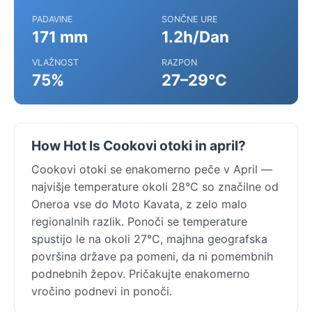
PADAVINE
SONČNE URE
171 mm
1.2h/Dan
VLAŽNOST
RAZPON
75%
27–29°C
How Hot Is Cookovi otoki in april?
Cookovi otoki se enakomerno peče v April —
najvišje temperature okoli 28°C so značilne od
Oneroa vse do Moto Kavata, z zelo malo
regionalnih razlik. Ponoči se temperature
spustijo le na okoli 27°C, majhna geografska
površina države pa pomeni, da ni pomembnih
podnebnih žepov. Pričakujte enakomerno
vročino podnevi in ponoči.