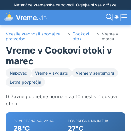
Natančne vremenske napovedi
.
Oglejte si vse države
.
☰
Vreme.
vip
🌐
Vnesite vrednosti spodaj za
>
Cookovi
>
Vreme v
pretvorbo
otoki
marcu
Vreme v Cookovi otoki v
marec
Napoved
Vreme v avgustu
Vreme v septembru
Letna povprečja
Državne podnebne normale za 10 mest v Cookovi
otoki.
POVPREČNA NAJVIŠJA
POVPREČNA NAJNIŽJA
28°C
27°C