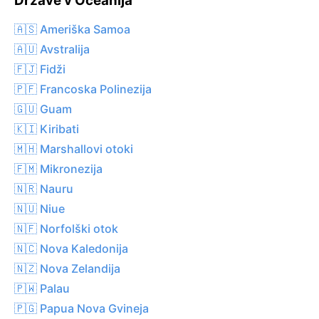
Države v Oceanija
🇦🇸 Ameriška Samoa
🇦🇺 Avstralija
🇫🇯 Fidži
🇵🇫 Francoska Polinezija
🇬🇺 Guam
🇰🇮 Kiribati
🇲🇭 Marshallovi otoki
🇫🇲 Mikronezija
🇳🇷 Nauru
🇳🇺 Niue
🇳🇫 Norfolški otok
🇳🇨 Nova Kaledonija
🇳🇿 Nova Zelandija
🇵🇼 Palau
🇵🇬 Papua Nova Gvineja