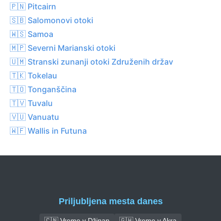
🇵🇳 Pitcairn
🇸🇧 Salomonovi otoki
🇼🇸 Samoa
🇲🇵 Severni Marianski otoki
🇺🇲 Stranski zunanji otoki Združenih držav
🇹🇰 Tokelau
🇹🇴 Tonganščina
🇹🇻 Tuvalu
🇻🇺 Vanuatu
🇼🇫 Wallis in Futuna
Priljubljena mesta danes
🇨🇳 Vreme v Džinan
🇬🇭 Vreme v Akra