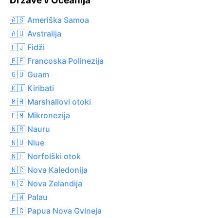
Države v Oceanija
🇦🇸 Ameriška Samoa
🇦🇺 Avstralija
🇫🇯 Fidži
🇵🇫 Francoska Polinezija
🇬🇺 Guam
🇰🇮 Kiribati
🇲🇭 Marshallovi otoki
🇫🇲 Mikronezija
🇳🇷 Nauru
🇳🇺 Niue
🇳🇫 Norfolški otok
🇳🇨 Nova Kaledonija
🇳🇿 Nova Zelandija
🇵🇼 Palau
🇵🇬 Papua Nova Gvineja