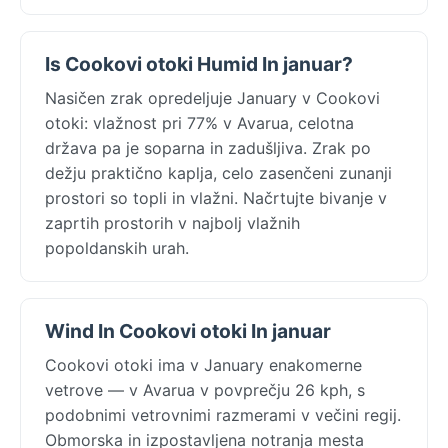
Is Cookovi otoki Humid In januar?
Nasičen zrak opredeljuje January v Cookovi
otoki: vlažnost pri 77% v Avarua, celotna
država pa je soparna in zadušljiva. Zrak po
dežju praktično kaplja, celo zasenčeni zunanji
prostori so topli in vlažni. Načrtujte bivanje v
zaprtih prostorih v najbolj vlažnih
popoldanskih urah.
Wind In Cookovi otoki In januar
Cookovi otoki ima v January enakomerne
vetrove — v Avarua v povprečju 26 kph, s
podobnimi vetrovnimi razmerami v večini regij.
Obmorska in izpostavljena notranja mesta