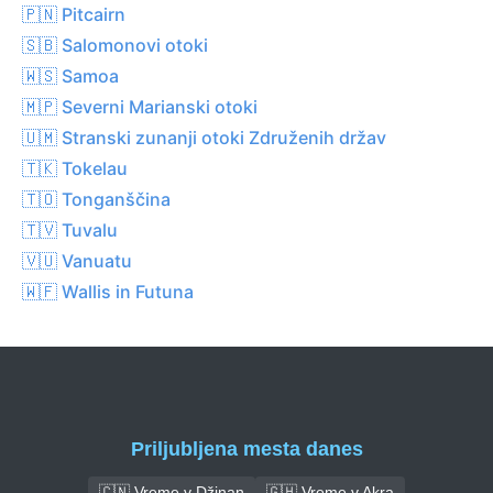
🇵🇳 Pitcairn
🇸🇧 Salomonovi otoki
🇼🇸 Samoa
🇲🇵 Severni Marianski otoki
🇺🇲 Stranski zunanji otoki Združenih držav
🇹🇰 Tokelau
🇹🇴 Tonganščina
🇹🇻 Tuvalu
🇻🇺 Vanuatu
🇼🇫 Wallis in Futuna
Priljubljena mesta danes
🇨🇳 Vreme v Džinan
🇬🇭 Vreme v Akra