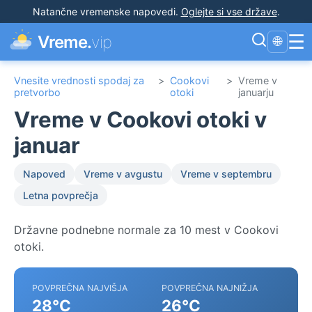
Natančne vremenske napovedi
.
Oglejte si vse države
.
☰
Vreme.
vip
🌐
Vnesite vrednosti spodaj za
>
Cookovi
>
Vreme v
pretvorbo
otoki
januarju
Vreme v Cookovi otoki v
januar
Napoved
Vreme v avgustu
Vreme v septembru
Letna povprečja
Državne podnebne normale za 10 mest v Cookovi
otoki.
POVPREČNA NAJVIŠJA
POVPREČNA NAJNIŽJA
28°C
26°C