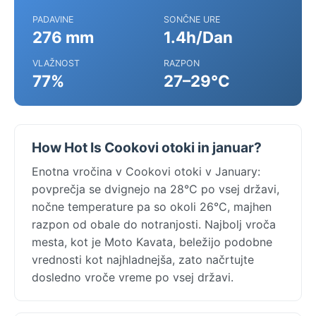
PADAVINE
SONČNE URE
276 mm
1.4h/Dan
VLAŽNOST
RAZPON
77%
27–29°C
How Hot Is Cookovi otoki in januar?
Enotna vročina v Cookovi otoki v January:
povprečja se dvignejo na 28°C po vsej državi,
nočne temperature pa so okoli 26°C, majhen
razpon od obale do notranjosti. Najbolj vroča
mesta, kot je Moto Kavata, beležijo podobne
vrednosti kot najhladnejša, zato načrtujte
dosledno vroče vreme po vsej državi.