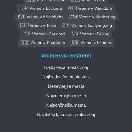
🇮🇳 Vreme v Lucknow
🇮🇳 Vreme v Vadodara
🇪🇹 Vreme v Adis Abeba
🇹🇼 Vreme v Kaohsiung
🇯🇵 Vreme v Tokio
🇨🇳 Vreme v Lianyungang
🇹🇷 Vreme v Carigrad
🇨🇳 Vreme v Peking
🇸🇩 Vreme v Khartoum
🇬🇧 Vreme v London
Vremenski ekstremi
Najtoplejša mesta zdaj
Najhladnejša mesta zdaj
Deževnejša mesta
Najveternejša mesta
Najsončnejša mesta
Najslabši kakovost zraka zdaj