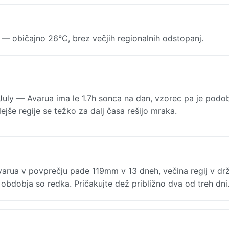
 — običajno 26°C, brez večjih regionalnih odstopanj.
 July — Avarua ima le 1.7h sonca na dan, vzorec pa je podo
lejše regije se težko za dalj časa rešijo mraka.
arua v povprečju pade 119mm v 13 dneh, večina regij v dr
dobja so redka. Pričakujte dež približno dva od treh dni