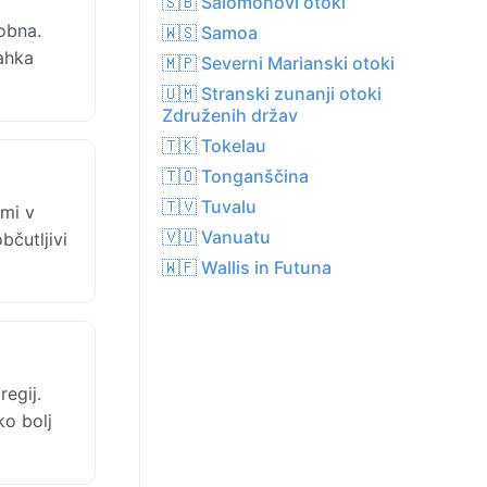
🇸🇧 Salomonovi otoki
obna.
🇼🇸 Samoa
Lahka
🇲🇵 Severni Marianski otoki
🇺🇲 Stranski zunanji otoki
Združenih držav
🇹🇰 Tokelau
🇹🇴 Tonganščina
🇹🇻 Tuvalu
mi v
🇻🇺 Vanuatu
bčutljivi
🇼🇫 Wallis in Futuna
egij.
ko bolj