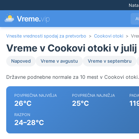
Nata
Vreme.
vip
A
Vnesite vrednosti spodaj za pretvorbo
>
Cookovi otoki
>
Vrem
Vreme v Cookovi otoki v julij
Napoved
Vreme v avgustu
Vreme v septembru
Državne podnebne normale za 10 mest v Cookovi otoki.
POVPREČNA NAJVIŠJA
POVPREČNA NAJNIŽJA
PADA
26°C
25°C
11
RAZPON
24–28°C