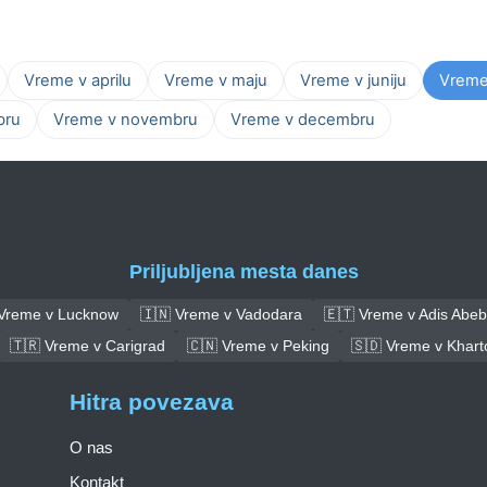
Vreme v aprilu
Vreme v maju
Vreme v juniju
Vreme 
bru
Vreme v novembru
Vreme v decembru
Priljubljena mesta danes
 Vreme v Lucknow
🇮🇳 Vreme v Vadodara
🇪🇹 Vreme v Adis Abe
🇹🇷 Vreme v Carigrad
🇨🇳 Vreme v Peking
🇸🇩 Vreme v Khar
Hitra povezava
O nas
Kontakt