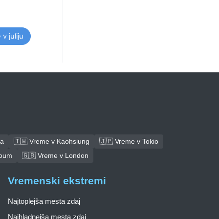
v juliju
ba
🇹🇼 Vreme v Kaohsiung
🇯🇵 Vreme v Tokio
toum
🇬🇧 Vreme v London
Vremenski ekstremi
Najtoplejša mesta zdaj
Najhladnejša mesta zdaj