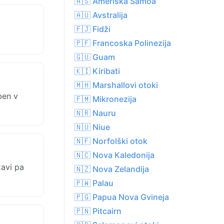
🇦🇸 Ameriška Samoa
🇦🇺 Avstralija
🇫🇯 Fidži
🇵🇫 Francoska Polinezija
🇬🇺 Guam
🇰🇮 Kiribati
🇲🇭 Marshallovi otoki
ben v
🇫🇲 Mikronezija
🇳🇷 Nauru
🇳🇺 Niue
🇳🇫 Norfolški otok
🇳🇨 Nova Kaledonija
žavi pa
🇳🇿 Nova Zelandija
.
🇵🇼 Palau
🇵🇬 Papua Nova Gvineja
🇵🇳 Pitcairn