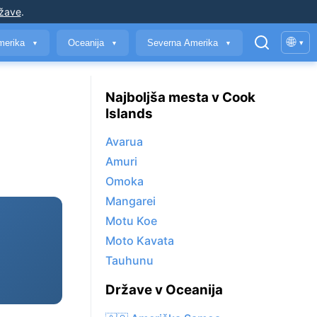
ržave
.
🌐
merika
Oceanija
Severna Amerika
▾
▼
▼
▼
Najboljša mesta v Cook
Islands
Avarua
Amuri
Omoka
Mangarei
Motu Koe
Moto Kavata
Tauhunu
Države v Oceanija