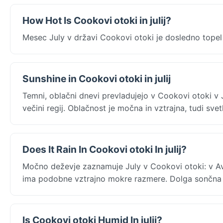
How Hot Is Cookovi otoki in julij?
Mesec July v državi Cookovi otoki je dosledno topel
Sunshine in Cookovi otoki in julij
Temni, oblačni dnevi prevladujejo v Cookovi otoki v
večini regij. Oblačnost je močna in vztrajna, tudi svet
Does It Rain In Cookovi otoki In julij?
Močno deževje zaznamuje July v Cookovi otoki: v Av
ima podobne vztrajno mokre razmere. Dolga sončna ob
Is Cookovi otoki Humid In julij?