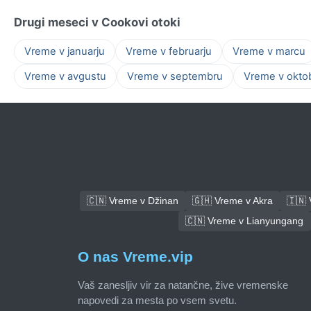
Drugi meseci v Cookovi otoki
Vreme v januarju
Vreme v februarju
Vreme v marcu
Vreme v avgustu
Vreme v septembru
Vreme v okto
🇨🇳 Vreme v Džinan
🇬🇭 Vreme v Akra
🇮🇳
🇨🇳 Vreme v Lianyungang
O nas Vreme.vip
Vaš zanesljiv vir za natančne, žive vremenske
napovedi za mesta po vsem svetu.