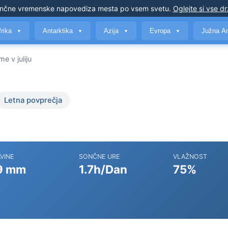
nčne vremenske napovedi
za mesta po vsem svetu
.
Oglejte si vse d
frika
Antarktika
Azija
Evropa
Južna A
▼
▼
▼
▼
e v juliju
Letna povprečja
VINE
SONČNE URE
VLAŽNOST
9 mm
1.7h/Dan
75%