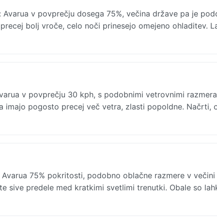
o: Avarua v povprečju dosega 75%, večina države pa je pod
precej bolj vroče, celo noči prinesejo omejeno ohladitev. 
varua v povprečju 30 kph, s podobnimi vetrovnimi razmera
a imajo pogosto precej več vetra, zlasti popoldne. Načrti, o
Avarua 75% pokritosti, podobno oblačne razmere v večini r
e sive predele med kratkimi svetlimi trenutki. Obale so lah