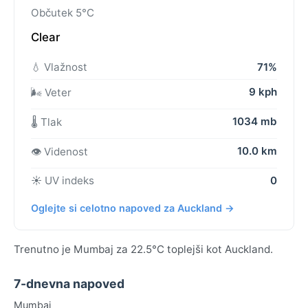
Občutek 5°C
Clear
💧 Vlažnost
71%
9 kph
🌬️ Veter
1034 mb
🌡️ Tlak
10.0 km
👁️ Videnost
☀️ UV indeks
0
Oglejte si celotno napoved za Auckland →
Trenutno je Mumbaj za 22.5°C toplejši kot Auckland.
7-dnevna napoved
Mumbaj