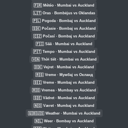
🇫🇷
Météo · Mumbai vs Auckland
🇱🇹
Oras · Bombėjus vs Oklandas
🇵🇱
Pogoda · Bombaj vs Auckland
🇸🇰
Počasie · Bombaj vs Auckland
🇨🇿
Počasí · Bombaj vs Auckland
🇫🇮
Sää · Mumbai vs Auckland
🇵🇹
Tempo · Mumbai vs Auckland
🇻🇳
Thời tiết · Mumbai vs Auckland
🇩🇰
Vejret · Mumbai vs Auckland
🇷🇸
Vreme · Мумбај vs Окланд
🇸🇮
Vreme · Mumbaj vs Auckland
🇷🇴
Vremea · Mumbay vs Auckland
🇸🇪
Vädret · Mumbai vs Auckland
🇳🇴
Været · Mumbaj vs Auckland
🇬🇧🇺🇸
Weather · Mumbai vs Auckland
🇳🇱
Weer · Bombay vs Auckland