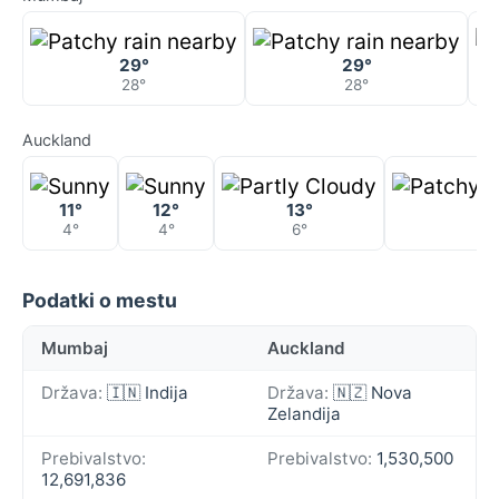
29°
29°
28°
28°
Auckland
11°
12°
13°
1
4°
4°
6°
1
Podatki o mestu
Mumbaj
Auckland
Država:
🇮🇳 Indija
Država:
🇳🇿 Nova
Zelandija
Prebivalstvo:
Prebivalstvo:
1,530,500
12,691,836