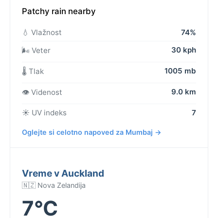
Patchy rain nearby
💧 Vlažnost
74%
30 kph
🌬️ Veter
1005 mb
🌡️ Tlak
9.0 km
👁️ Videnost
☀️ UV indeks
7
Oglejte si celotno napoved za Mumbaj →
Vreme v Auckland
🇳🇿 Nova Zelandija
7°C