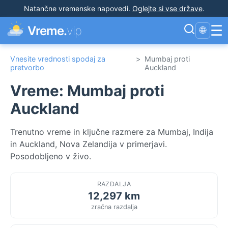
Natančne vremenske napovedi
.
Oglejte si vse države
.
☰
Vreme.
vip
🌐
Vnesite vrednosti spodaj za
>
Mumbaj proti
pretvorbo
Auckland
Vreme: Mumbaj proti
Auckland
Trenutno vreme in ključne razmere za Mumbaj, Indija
in Auckland, Nova Zelandija v primerjavi.
Posodobljeno v živo.
RAZDALJA
12,297 km
zračna razdalja