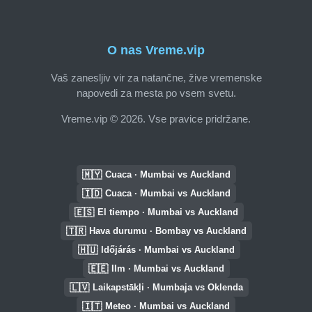
O nas Vreme.vip
Vaš zanesljiv vir za natančne, žive vremenske
napovedi za mesta po vsem svetu.
Vreme.vip © 2026. Vse pravice pridržane.
🇲🇾
Cuaca · Mumbai vs Auckland
🇮🇩
Cuaca · Mumbai vs Auckland
🇪🇸
El tiempo · Mumbai vs Auckland
🇹🇷
Hava durumu · Bombay vs Auckland
🇭🇺
Időjárás · Mumbai vs Auckland
🇪🇪
Ilm · Mumbai vs Auckland
🇱🇻
Laikapstākļi · Mumbaja vs Oklenda
🇮🇹
Meteo · Mumbai vs Auckland