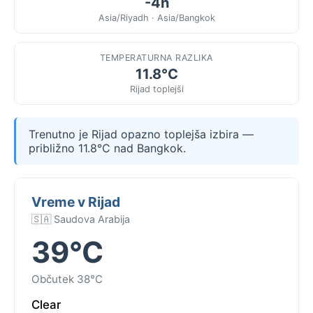
-4h
Asia/Riyadh · Asia/Bangkok
TEMPERATURNA RAZLIKA
11.8°C
Rijad toplejši
Trenutno je Rijad opazno toplejša izbira —
približno 11.8°C nad Bangkok.
Vreme v Rijad
🇸🇦 Saudova Arabija
39°C
Občutek 38°C
Clear