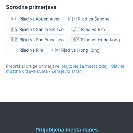
Sorodne primerjave
🇩🇰 Rijad vs Kobenhaven
🇨🇳 Rijad vs Šanghaj
🇺🇸 Rijad vs San Francisco
🇮🇹 Rijad vs Rim
🇺🇸 Rijad vs San Francisco
🇭🇰 Rijad vs Hong Kong
🇮🇹 Rijad vs Rim
🇭🇰 Rijad vs Hong Kong
Prebrskaj druge primerjave:
Najtoplejša mesta zdaj
·
Glavne
mestne države sveta
·
Zemljevid strani
Priljubljena mesta danes