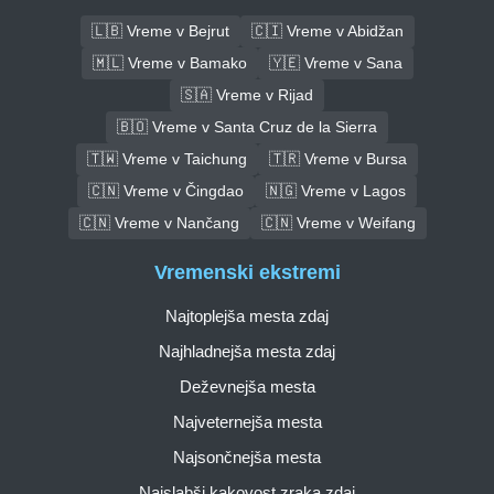
🇱🇧 Vreme v Bejrut
🇨🇮 Vreme v Abidžan
🇲🇱 Vreme v Bamako
🇾🇪 Vreme v Sana
🇸🇦 Vreme v Rijad
🇧🇴 Vreme v Santa Cruz de la Sierra
🇹🇼 Vreme v Taichung
🇹🇷 Vreme v Bursa
🇨🇳 Vreme v Čingdao
🇳🇬 Vreme v Lagos
🇨🇳 Vreme v Nančang
🇨🇳 Vreme v Weifang
Vremenski ekstremi
Najtoplejša mesta zdaj
Najhladnejša mesta zdaj
Deževnejša mesta
Najveternejša mesta
Najsončnejša mesta
Najslabši kakovost zraka zdaj