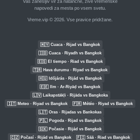
Vaš zanesljiv vir za natančne, žive vremenske
napovedi za mesta po vsem svetu.
Vreme.vip © 2026. Vse pravice pridržane.
🇲🇾
Cuaca · Rijad vs Bangkok
🇮🇩
Cuaca · Riyadh vs Bangkok
🇪🇸
El tiempo · Riad vs Bangkok
🇹🇷
Hava durumu · Riyad vs Bangkok
🇭🇺
Időjárás · Rijád vs Bangkok
🇪🇪
Ilm · Ar-Riyāḑ vs Bangkok
🇱🇻
Laikapstākļi · Rijāda vs Bangkoka
🇮🇹
🇫🇷
Meteo · Riyad vs Bangkok
Météo · Riyad vs Bangkok
🇱🇹
Oras · Rijadas vs Bankokas
🇵🇱
Pogoda · Rijad vs Bangkok
🇸🇰
Počasie · Rijád vs Bangkok
🇨🇿
🇫🇮
Počasí · Rijád vs Bangkok
Sää · Riad vs Bangkok