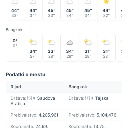
44°
44°
45°
45°
45°
44°
46
33°
34°
33°
34°
34°
32°
34°
Bangkok
0°
0°
34°
33°
34°
31°
31°
31°
27°
28°
28°
28°
28°
26°
Podatki o mestu
Rijad
Bangkok
Država:
🇸🇦 Saudova
Država:
🇹🇭 Tajska
Arabija
Prebivalstvo:
4,205,961
Prebivalstvo:
5,104,476
Koordinate:
24.69,
Koordinate:
13.75,