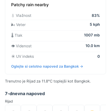
Patchy rain nearby
💧 Vlažnost
83%
5 kph
🌬️ Veter
1007 mb
🌡️ Tlak
10.0 km
👁️ Videnost
☀️ UV indeks
0
Oglejte si celotno napoved za Bangkok →
Trenutno je Rijad za 11.8°C toplejši kot Bangkok.
7-dnevna napoved
Rijad