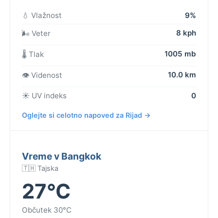
💧 Vlažnost
9%
8 kph
🌬️ Veter
1005 mb
🌡️ Tlak
10.0 km
👁️ Videnost
☀️ UV indeks
0
Oglejte si celotno napoved za Rijad →
Vreme v Bangkok
🇹🇭 Tajska
27°C
Občutek 30°C