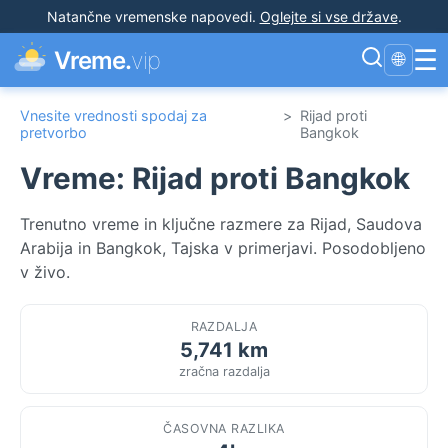
Natančne vremenske napovedi
.
Oglejte si vse države
.
☰
Vreme.
vip
🌐
Vnesite vrednosti spodaj za
>
Rijad proti
pretvorbo
Bangkok
Vreme: Rijad proti Bangkok
Trenutno vreme in ključne razmere za Rijad, Saudova
Arabija in Bangkok, Tajska v primerjavi. Posodobljeno
v živo.
RAZDALJA
5,741 km
zračna razdalja
ČASOVNA RAZLIKA